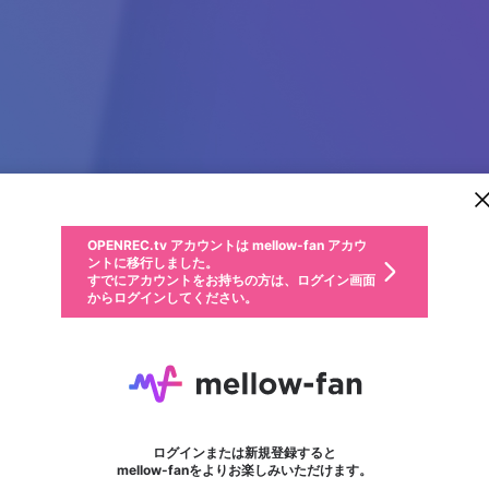
新規登録
OPENREC.tv アカウントは mellow-fan アカウ
OPENREC.tvアカウントはmellow-fanアカウン
パーソナルデータの登録
限定コミュニティ参加方法
ントに移行しました。
トに統合しました。
すでにアカウントをお持ちの方は、ログイン画面
こちらからOPENREC.tvでログイン中のアカウ
からログインしてください。
ント情報を引き継ぐことができます。
動画プレイリストを選択
生年月
固定動画に設定
不適切なユーザーとして報告します
ファンレター
サブスクシェア
OPENREC.tv アカウントは mellow-fan アカウ
@
新規登録
ログイン
か？
年
月
ントに移行しました。
マイページに表示されている動画 (ライブ配信、配信予定、ア
すでにアカウントをお持ちの方は、ログイン画面
ーカイブ、アップロード動画) をページのトップに1つ固定で
K88
応援している配信者にファンレターを送ることができま
生年月は登録後に変更できません。
認証コードの入力
できるプレイリストがありません。プレイリストは動画の再生画面で作
からログインしてください。
きます。動画タイトル横のメニューより設定することができま
す。好きなデザインを選んでメッセージを書いたり、エ
ログイン
す。
ご確認ください
す。
メールアドレスで新規登録
メールアドレスでログイン
問題を選択してください
ールアイテムでデコレーションして、配信者に届けまし
性別
ょう！
メールアドレスにメールを送信しました。30分以内にメ
パスワード再設定
詳しくはこちら
この限定コミュニティは、Discordで提供されています。
入力していただいたメールアドレス
男性
女性
その他
問題を選択してください
※ファンレター機能は有料サービスです。
ール記載の6桁の認証コードを入力してください。
フォロー
利用規約とプライバシーポリシーが更新されました。
または
または
ポイントが不足しています
に、パスワード再設定用URLを記載
セッションの有効期限が切れたた
Discordアカウントをお持ちでない方
サービスを利用するには変更後の内容をご確認いただ
わいせつな表現
認証コード
検索履歴をすべて削除しますか？
ブロックリストに追加しますか？
この動画の公開は終了しました
登録したメールアドレスを入力し、送信してください。
お住まいの地域
されたメールを送信しましたのでご
め、ログアウトしました
き、同意していただく必要があります。
X
X
Discordとは？からDiscordにアクセス
mellowポイントの購入に進みますか？
他者を誹謗中傷する表現
0
6
確認ください
ログインまたは新規登録すると
Discordアカウントを作成
キャンセル
mellow-fanをよりお楽しみいただけます。
いいえ
OK
はい
OK
利用規約
を確認しました。
0
500
著作権の侵害
Google
Google
キャプチャ
プレイリスト
フォロー
フォロワー
プレミアム会員に入会
mellow-fan のメールアドレス（mellow-fan.comドメイン
OK