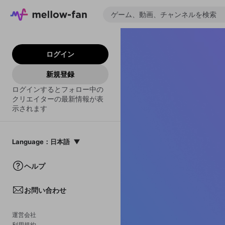
ログイン
新規登録
ログインするとフォロー中の
クリエイターの最新情報が表
示されます
Language
：
日本語
日本語
ヘルプ
English
お問い合わせ
中文(簡体)
한국어
運営会社
利用規約