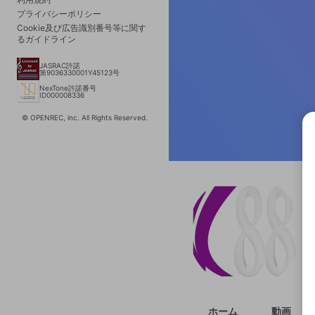
プライバシーポリシー
Cookie及び広告識別番号等に関す
るガイドライン
JASRAC許諾
第9036330001Y45123号
NexTone許諾番号
ID000008336
© OPENREC, inc. All Rights Reserved.
選択
きま
ホーム
動画