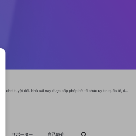
成で
K88 cam kết hoạt động minh bạch, trả thưởng đúng hạn và bảo mật thông tin người chơi tuyệt đối. Nhà cái này được cấp phép bởi tổ chức uy tín quốc tế, đảm bảo sự an tâm tuyệt đối cho người dùng khi tham gia cá cược. Dù bạn là người mới hay tay chơi lão luyện, K88 đều mang lại không gian giải trí đỉnh cao với cơ hội trúng thưởng cực kỳ hấp dẫn. Thông tin liên hệ: Website: https://k88.guide/ Địa chỉ: 322 Bình Thành, Bình Hưng Hoà B, Bình Tân, Hồ Chí Minh, Việt Nam Số Điện Thoại: 0956432185 Email: k88guide@gmail.com #k88 #nhacaik88 #link_dangnhapk88
サポーター
自己紹介