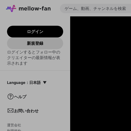
ログイン
新規登録
ログインするとフォロー中の
クリエイターの最新情報が表
示されます
Language
：
日本語
日本語
ヘルプ
English
お問い合わせ
中文(簡体)
한국어
運営会社
利用規約