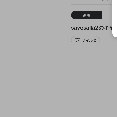
新着
savesalla2のキ
フィルタ