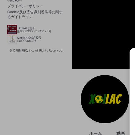
プライバシーポリシー
Cookie及び広告識別番号等に関す
るガイドライン
JASRAC許諾
第9036330001Y45123号
NexTone許諾番号
ID000008336
© OPENREC, inc. All Rights Reserved.
選択
きま
ホーム
動画