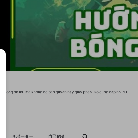
成で
https://www.savesalla.com/ la mot trang web chet, khong dang tin cay, phat song bong da lau ma khong co ban quyen hay giay phep. No cung cap noi dung vi pham ban quyen, khien nguoi dung gap rui ro tu virus va van de phap ly. Day la mot trang lua dao, khong co gi gia tri ngoai viec phat song trai phep va khong dang tin cay. Hay tranh xa va bao cao hoat dong dang ngo Website : https://www.savesalla.com/ Dia chi: 67/7 KP6, TT. Nha Be, Nha Be, Thanh Pho Ho Chi Minh, Viet Nam Dien thoai: 0982654879 Email: costumeideazone@gmail.com Hashtag: #bongdalau #xembongdatraiphep #khongbanquyen #savesalla#websitekhongantoan https://x.com/savesalla2 https://www.youtube.com/@savesalla2 https://vimeo.com/savesalla2 https://500px.com/p/savesalla2?view=photos https://www.pinterest.com/savesalla2/_profile/ https://www.tumblr.com/savesalla2 https://www.twitch.tv/savesalla2/about https://gravatar.com/savesalla2 https://www.reddit.com/savesalla2
サポーター
自己紹介