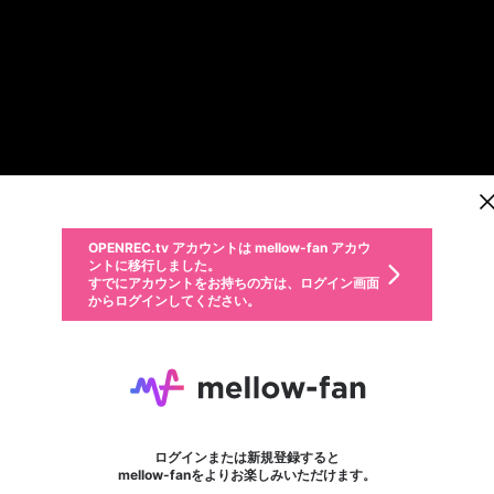
新規登録
OPENREC.tv アカウントは mellow-fan アカウ
OPENREC.tvアカウントはmellow-fanアカウン
パーソナルデータの登録
限定コミュニティ参加方法
ントに移行しました。
トに統合しました。
すでにアカウントをお持ちの方は、ログイン画面
こちらからOPENREC.tvでログイン中のアカウ
からログインしてください。
ント情報を引き継ぐことができます。
動画プレイリストを選択
生年月
固定動画に設定
不適切なユーザーとして報告します
ファンレター
サブスクシェア
OPENREC.tv アカウントは mellow-fan アカウ
@
新規登録
ログイン
か？
年
月
ントに移行しました。
マイページに表示されている動画 (ライブ配信、配信予定、ア
すでにアカウントをお持ちの方は、ログイン画面
ーカイブ、アップロード動画) をページのトップに1つ固定で
savesalla2
応援している配信者にファンレターを送ることができま
生年月は登録後に変更できません。
認証コードの入力
できるプレイリストがありません。プレイリストは動画の再生画面で作
からログインしてください。
きます。動画タイトル横のメニューより設定することができま
す。好きなデザインを選んでメッセージを書いたり、エ
ログイン
す。
ご確認ください
す。
メールアドレスで新規登録
メールアドレスでログイン
問題を選択してください
ールアイテムでデコレーションして、配信者に届けまし
性別
ょう！
メールアドレスにメールを送信しました。30分以内にメ
パスワード再設定
詳しくはこちら
この限定コミュニティは、Discordで提供されています。
入力していただいたメールアドレス
男性
女性
その他
問題を選択してください
※ファンレター機能は有料サービスです。
ール記載の6桁の認証コードを入力してください。
フォロー
利用規約とプライバシーポリシーが更新されました。
または
または
ポイントが不足しています
に、パスワード再設定用URLを記載
セッションの有効期限が切れたた
Discordアカウントをお持ちでない方
サービスを利用するには変更後の内容をご確認いただ
わいせつな表現
認証コード
検索履歴をすべて削除しますか？
ブロックリストに追加しますか？
この動画の公開は終了しました
登録したメールアドレスを入力し、送信してください。
お住まいの地域
されたメールを送信しましたのでご
め、ログアウトしました
き、同意していただく必要があります。
X
X
Discordとは？からDiscordにアクセス
mellowポイントの購入に進みますか？
他者を誹謗中傷する表現
0
6
確認ください
ログインまたは新規登録すると
Discordアカウントを作成
キャンセル
mellow-fanをよりお楽しみいただけます。
いいえ
OK
はい
OK
利用規約
を確認しました。
0
500
著作権の侵害
Google
Google
キャプチャ
プレイリスト
フォロー
フォロワー
プレミアム会員に入会
mellow-fan のメールアドレス（mellow-fan.comドメイン
OK