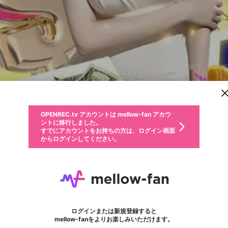
新規登録
OPENREC.tv アカウントは mellow-fan アカウ
OPENREC.tvアカウントはmellow-fanアカウン
パーソナルデータの登録
限定コミュニティ参加方法
ントに移行しました。
トに統合しました。
すでにアカウントをお持ちの方は、ログイン画面
こちらからOPENREC.tvでログイン中のアカウ
からログインしてください。
ント情報を引き継ぐことができます。
動画プレイリストを選択
生年月
固定動画に設定
不適切なユーザーとして報告します
ファンレター
サブスクシェア
OPENREC.tv アカウントは mellow-fan アカウ
@
新規登録
ログイン
か？
年
月
ントに移行しました。
マイページに表示されている動画 (ライブ配信、配信予定、ア
すでにアカウントをお持ちの方は、ログイン画面
ーカイブ、アップロード動画) をページのトップに1つ固定で
Nha cai AW8
応援している配信者にファンレターを送ることができま
生年月は登録後に変更できません。
認証コードの入力
できるプレイリストがありません。プレイリストは動画の再生画面で作
からログインしてください。
きます。動画タイトル横のメニューより設定することができま
す。好きなデザインを選んでメッセージを書いたり、エ
ログイン
す。
ご確認ください
す。
メールアドレスで新規登録
メールアドレスでログイン
問題を選択してください
ールアイテムでデコレーションして、配信者に届けまし
性別
ょう！
メールアドレスにメールを送信しました。30分以内にメ
パスワード再設定
詳しくはこちら
この限定コミュニティは、Discordで提供されています。
入力していただいたメールアドレス
男性
女性
その他
問題を選択してください
※ファンレター機能は有料サービスです。
ール記載の6桁の認証コードを入力してください。
フォロー
利用規約とプライバシーポリシーが更新されました。
または
または
ポイントが不足しています
に、パスワード再設定用URLを記載
セッションの有効期限が切れたた
Discordアカウントをお持ちでない方
サービスを利用するには変更後の内容をご確認いただ
わいせつな表現
認証コード
検索履歴をすべて削除しますか？
ブロックリストに追加しますか？
この動画の公開は終了しました
登録したメールアドレスを入力し、送信してください。
お住まいの地域
されたメールを送信しましたのでご
め、ログアウトしました
き、同意していただく必要があります。
X
X
Discordとは？からDiscordにアクセス
mellowポイントの購入に進みますか？
他者を誹謗中傷する表現
0
6
確認ください
ログインまたは新規登録すると
Discordアカウントを作成
キャンセル
mellow-fanをよりお楽しみいただけます。
いいえ
OK
はい
OK
利用規約
を確認しました。
0
500
著作権の侵害
Google
Google
キャプチャ
プレイリスト
フォロー
フォロワー
プレミアム会員に入会
mellow-fan のメールアドレス（mellow-fan.comドメイン
OK