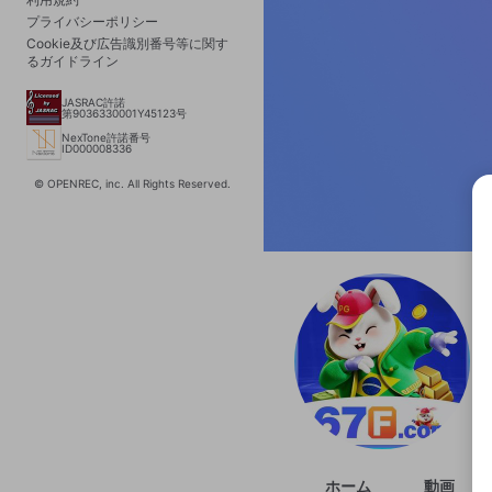
プライバシーポリシー
Cookie及び広告識別番号等に関す
るガイドライン
JASRAC許諾
第9036330001Y45123号
NexTone許諾番号
ID000008336
© OPENREC, inc. All Rights Reserved.
選択
きま
ホーム
動画