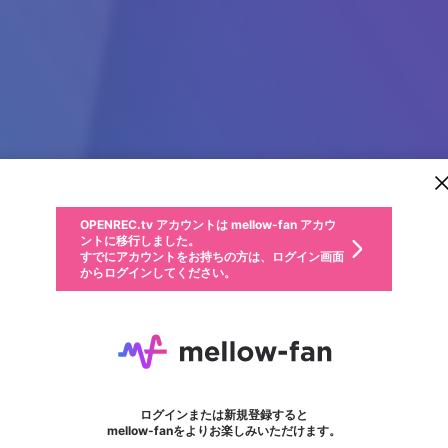
新規登録
OPENREC.tv アカウントは mellow-fan アカウ
OPENREC.tvアカウントはmellow-fanアカウン
パーソナルデータの登録
限定コミュニティ参加方法
ントに移行しました。
トに統合しました。
すでにアカウントをお持ちの方は、ログイン画面
こちらからOPENREC.tvでログイン中のアカウ
からログインしてください。
ント情報を引き継ぐことができます。
動画プレイリストを選択
生年月
固定動画に設定
不適切なユーザーとして報告します
ファンレター
サブスクシェア
OPENREC.tv アカウントは mellow-fan アカウ
@
新規登録
ログイン
か？
年
月
ントに移行しました。
マイページに表示されている動画 (ライブ配信、配信予定、ア
すでにアカウントをお持ちの方は、ログイン画面
ーカイブ、アップロード動画) をページのトップに1つ固定で
67F BET
応援している配信者にファンレターを送ることができま
生年月は登録後に変更できません。
認証コードの入力
できるプレイリストがありません。プレイリストは動画の再生画面で作
からログインしてください。
きます。動画タイトル横のメニューより設定することができま
す。好きなデザインを選んでメッセージを書いたり、エ
ログイン
す。
ご確認ください
す。
メールアドレスで新規登録
メールアドレスでログイン
問題を選択してください
ールアイテムでデコレーションして、配信者に届けまし
性別
ょう！
メールアドレスにメールを送信しました。30分以内にメ
パスワード再設定
詳しくはこちら
この限定コミュニティは、Discordで提供されています。
入力していただいたメールアドレス
男性
女性
その他
問題を選択してください
※ファンレター機能は有料サービスです。
ール記載の6桁の認証コードを入力してください。
フォロー
利用規約とプライバシーポリシーが更新されました。
または
または
ポイントが不足しています
に、パスワード再設定用URLを記載
セッションの有効期限が切れたた
Discordアカウントをお持ちでない方
サービスを利用するには変更後の内容をご確認いただ
わいせつな表現
認証コード
検索履歴をすべて削除しますか？
ブロックリストに追加しますか？
この動画の公開は終了しました
登録したメールアドレスを入力し、送信してください。
お住まいの地域
されたメールを送信しましたのでご
め、ログアウトしました
き、同意していただく必要があります。
X
X
Discordとは？からDiscordにアクセス
mellowポイントの購入に進みますか？
他者を誹謗中傷する表現
0
6
確認ください
ログインまたは新規登録すると
Discordアカウントを作成
キャンセル
mellow-fanをよりお楽しみいただけます。
いいえ
OK
はい
OK
利用規約
を確認しました。
0
500
著作権の侵害
Google
Google
キャプチャ
プレイリスト
フォロー
フォロワー
プレミアム会員に入会
mellow-fan のメールアドレス（mellow-fan.comドメイン
OK