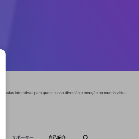
成で
67F é uma plataforma online de entretenimento digital que oferece jogos e experiências interativas para quem busca diversão e emoção no mundo virtual. No site, os usuários podem encontrar uma variedade de opções de jogos, desde jogos de cassino até modalidades dinâmicas que agradam jogadores de diferentes estilos. A plataforma foi desenvolvida com um design intuitivo e fácil de navegar, permitindo que qualquer pessoa acesse seus conteúdos preferidos com praticidade, seja no computador ou em dispositivos móveis. Se você gosta de entretenimento online e desafios envolventes, 67F tem algo especial para você. Visite https://67fbet.org/ e descubra tudo o que a plataforma tem a oferecer!
サポーター
自己紹介