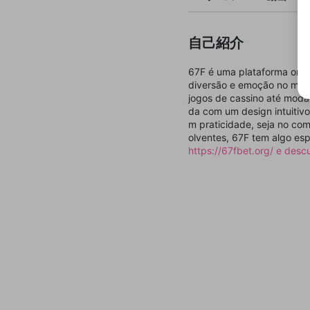
自己紹介
67F é uma plataforma onlin
diversão e emoção no mund
jogos de cassino até modal
da com um design intuitiv
m praticidade, seja no com
olventes, 67F tem algo esp
https://67fbet.org/ e desc