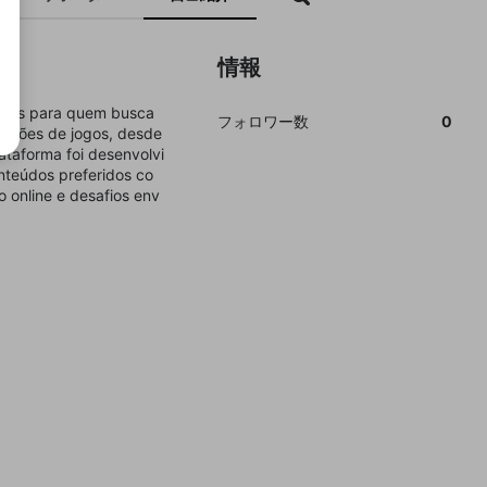
情報
ativas para quem busca
フォロワー数
0
opções de jogos, desde
ataforma foi desenvolvi
nteúdos preferidos co
 online e desafios env