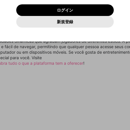
いいえ
はい
利用規約
および
プライバシーポリシー
に同意頂いた上で次にお
この画面からDiscordに参加する
プライバシーポリシー
を確認しました。
及びcs.openrec.co.jpドメイン）が受信拒否設定に含まれて
ログイン
進みください。
OK
プライバシーの侵害
ご登録いただいた情報はサービスの向上を目的として
動画プレイリストがありません
再設定する
いないかご確認ください。
ログイン
Yahoo! JAPAN
Yahoo! JAPAN
使用いたします。
Discordは第三者が提供するコミュニティーサービスで、mellow-
報告された問題については、利用規約に違反しているかどうか
パスワードを忘れた方は
こちら
過激な暴力や自傷行為
確認しました
fanとは関わりがありません。Discordに関してのお問い合わせには
一部サービスをご利用いただくには、生年月の登録が
をスタッフが確認します。
この機能をむやみに使用すること
新規登録
動画プレイリストを選択
お答えすることができません。Discordの仕様変更により、限定コ
アカウントをお持ちですか？
アカウントを作成する
入力
必要です。
は、利用規約違反になります。
Appleでサインアップ
Appleでサインイン
ミュニティ特典の提供が終了する可能性がありますが、その際の補
なりすまし行為
e de entretenimento digital que oferece jogos e experiências inter
ご登録いただいた情報は公開されません。
償は一切行いません。外部サービスとのID連携に関する同意事項に
動画のプレイリストを一つ選択すると、そのプレイリストの動
o virtual. No site, os usuários podem encontrar uma variedade de 
同意の上、参加をお願いします。
出会いを誘導する行為
閉じる
画をマイページの上部にリストで表示することができます。
idades dinâmicas que agradam jogadores de diferentes estilos. A pl
ファンレターを作成
送信
mellow-fanの
mellow-fanの
利用規約
利用規約
・
・
プライバシーポリシー
プライバシーポリシー
・
・
外部サービ
外部サービ
外部サービスとのID連携に関する同意事項
o e fácil de navegar, permitindo que qualquer pessoa acesse seus co
登録
スとのID連携に関する同意事項
スとのID連携に関する同意事項
に同意頂いた上で、次にお進み
に同意頂いた上で、次にお進み
閉じる
ねずみ講やマルチ商法
アカウント作成
動画プレイリストを選択
putador ou em dispositivos móveis. Se você gosta de entretenimento
ください
ください
ecial para você. Visite
Discordとは？
Discordに参加する
誤解を招く配信設定
あとで登録
ubra tudo o que a plataforma tem a oferecer
!
mellow-fanからのお得な情報をメールで受け取
ゲームの録画禁止区域の配信
る
改造版・海賊版ソフトの配信
政治的・宗教的・人種的な内容
その他の問題