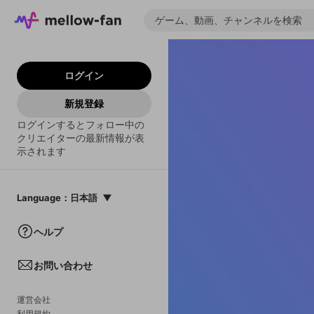
ログイン
新規登録
ログインするとフォロー中の
クリエイターの最新情報が表
示されます
Language
：
日本語
日本語
ヘルプ
English
お問い合わせ
中文(簡体)
한국어
運営会社
利用規約