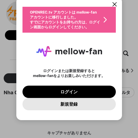
動画プレイリストを選択
生年月
Nha Cai F168
固定動画に設定
不適切なユーザーとして報告しま
ファンレター
OPENREC.tv アカウントは mellow-fan
サブスクシェア
@
新規登録
ログイン
すか？
年
月
アカウントに移行しました。
マイページに表示されている動画 (ライブ配信、配
認証コードの入力
すでにアカウントをお持ちの方は、ログイ
生年月は登録後に変更できません。
信予定、アーカイブ、アップロード動画) をページ
選択できるプレイリストがありません。
応援している配信者にファンレターを送ることがで
ン画面からログインしてください。
ご確認ください
のトップに1つ固定できます。動画タイトル横のメ
ログイン
プレイリストは動画の再生画面で作成で
きます。好きなデザインを選んでメッセージを書い
ニューより設定することができます。
メールアドレスで新規登録
メールアドレスでログイン
問題を選択してください
フォロー
この限定コミュニティは、Discordで提供されてい
性別
きます。
たり、エールアイテムでデコレーションして、配信
メールアドレスにメールを送信しました。30分以内
パスワード再設定
ます。
者に届けましょう！
にメール記載の6桁の認証コードを入力してくださ
入力していただいたメールアドレ
男性
女性
その他
利用規約とプライバシーポリシーが更新されま
問題を選択してください
詳しくはこちら
※ファンレター機能は有料サービスです。
い。
または
または
ポイントが不足しています
した。 サービスを利用するには変更後の内容を
Discordアカウントをお持ちでない方
スに、パスワード再設定用URLを
セッションの有効期限が切れたた
ホーム
動画
キャプチャ
プレイリスト
登録したメールアドレスを入力し、送信してくださ
わいせつな表現
ブロックリストに追加しますか？
この動画の公開は終了しました
お住まいの地域
ご確認いただき、同意していただく必要があり
認証コード
い。
記載されたメールを送信しました
め、ログアウトしました
Discordとは？からDiscordにアクセス
X
X
ます。
mellowポイントの購入に進みますか？
他者を誹謗中傷する表現
のでご確認ください
0
6
Nha Cai F168が作成したキャプチャをみる
ログインまたは新規登録すると
Discordアカウントを作成
mellow-fanをよりお楽しみいただけます。
キャンセル
OK
OK
0
500
著作権の侵害
新着
人気
Google
Google
利用規約
プレミアム会員に入会
を確認しました。
OK
いいえ
はい
mellow-fan のメールアドレス（mellow-fan.comド
この画面からDiscordに参加する
利用規約
および
プライバシーポリシー
に同意頂いた上で
ログイン
プライバシーポリシー
を確認しました。
メイン及びcs.openrec.co.jpドメイン）が受信拒否設
次にお進みください。
OK
プライバシーの侵害
ご登録いただいた情報はサービスの向上を目的
Nha Cai F168のキャプチャ
ログイン
フィルタ
再設定する
動画プレイリストがありません
定に含まれていないかご確認ください。
Yahoo! JAPAN
Yahoo! JAPAN
Discordは第三者が提供するコミュニティーサービスで、
として使用いたします。
報告された問題については、利用規約に違反しているか
動画プレイリストを選択
パスワードを忘れた方は
こちら
過激な暴力や自傷行為
mellow-fanとは関わりがありません。Discordに関してのお
一部サービスをご利用いただくには、生年月の
どうかをスタッフが確認します。
この機能をむやみに使
新規登録
確認しました
問い合わせにはお答えすることができません。Discordの仕
アカウントをお持ちですか？
アカウントを作成する
登録が必要です。
用することは、利用規約違反になります。
様変更により、限定コミュニティ特典の提供が終了する可能
入力
なりすまし行為
Appleでサインアップ
Appleでサインイン
動画のプレイリストを一つ選択すると、そのプレイ
ご登録いただいた情報は公開されません。
性がありますが、その際の補償は一切行いません。外部サー
リストの動画をマイページの上部にリストで表示す
ビスとのID連携に関する同意事項に同意の上、参加をお願い
閉じる
ることができます。
出会いを誘導する行為
ファンレターを作成
します。
送信
mellow-fanの
mellow-fanの
利用規約
利用規約
・
・
プライバシーポリシー
プライバシーポリシー
・
・
外部
外部
登録
外部サービスとのID連携に関する同意事項
サービスとのID連携に関する同意事項
サービスとのID連携に関する同意事項
に同意頂いた上
に同意頂いた上
キャプチャがありません
閉じる
ねずみ講やマルチ商法
動画プレイリストを選択
アカウント作成
で、次にお進みください
で、次にお進みください