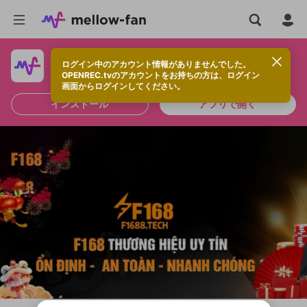
ログイン中のアカウント情報がありませんでした。
快適に視聴するなら、アプリをインストールしよう！
OPENREC.tvのアカウントをお持ちの方は、ログイン
画面からログインしてください。
インストール
アプリで開く
新規登録
OPENREC.tv アカウントは mellow-fan
OPENREC.tvアカウントはmellow-fanア
限定コミュニティ参加方法
パーソナルデータの登録
アカウントに移行しました。
カウントに統合しました。
すでにアカウントをお持ちの方は、ログイ
こちらからOPENREC.tvでログイン中のア
ン画面からログインしてください。
カウント情報を引き継ぐことができます。