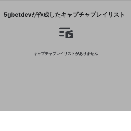
誤解を招く配信設定
あとで登録
Discordとは？
Discordに参加する
5gbetdevが作成したキャプチャプレイリスト
mellow-fanからのお得な情報をメールで受
ゲームの録画禁止区域の配信
け取る
改造版・海賊版ソフトの配信
政治的・宗教的・人種的な内容
その他の問題
キャプチャプレイリストがありません