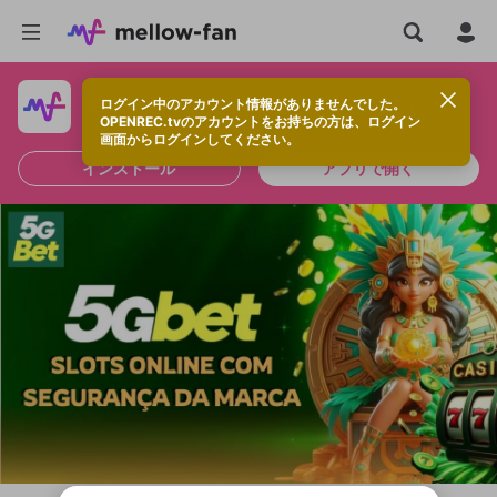
ログイン中のアカウント情報がありませんでした。
快適に視聴するなら、アプリをインストールしよう！
OPENREC.tvのアカウントをお持ちの方は、ログイン
画面からログインしてください。
インストール
アプリで開く
新規登録
OPENREC.tv アカウントは mellow-fan
OPENREC.tvアカウントはmellow-fanア
限定コミュニティ参加方法
パーソナルデータの登録
アカウントに移行しました。
カウントに統合しました。
すでにアカウントをお持ちの方は、ログイ
こちらからOPENREC.tvでログイン中のア
ン画面からログインしてください。
カウント情報を引き継ぐことができます。