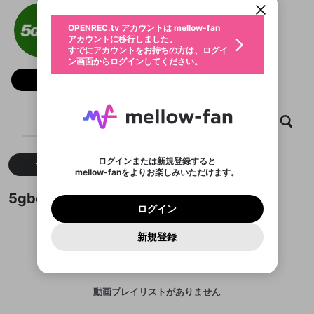
動画プレイリストを選択
生年月
5gbetdev
固定動画に設定
不適切なユーザーとして報告しま
ファンレター
OPENREC.tv アカウントは mellow-fan
サブスクシェア
@
5gbetdev
@
新規登録
ログイン
すか？
年
月
アカウントに移行しました。
マイページに表示されている動画 (ライブ配信、配
認証コードの入力
すでにアカウントをお持ちの方は、ログイ
生年月は登録後に変更できません。
信予定、アーカイブ、アップロード動画) をページ
選択できるプレイリストがありません。
応援している配信者にファンレターを送ることがで
ン画面からログインしてください。
ご確認ください
のトップに1つ固定できます。動画タイトル横のメ
ログイン
プレイリストは動画の再生画面で作成で
きます。好きなデザインを選んでメッセージを書い
ニューより設定することができます。
メールアドレスで新規登録
メールアドレスでログイン
問題を選択してください
フォロー
この限定コミュニティは、Discordで提供されてい
性別
きます。
たり、エールアイテムでデコレーションして、配信
メールアドレスにメールを送信しました。30分以内
パスワード再設定
ます。
者に届けましょう！
にメール記載の6桁の認証コードを入力してくださ
入力していただいたメールアドレ
男性
女性
その他
利用規約とプライバシーポリシーが更新されま
問題を選択してください
詳しくはこちら
※ファンレター機能は有料サービスです。
い。
または
または
ポイントが不足しています
した。 サービスを利用するには変更後の内容を
Discordアカウントをお持ちでない方
スに、パスワード再設定用URLを
セッションの有効期限が切れたた
ホーム
動画
キャプチャ
プレイリスト
登録したメールアドレスを入力し、送信してくださ
わいせつな表現
ブロックリストに追加しますか？
この動画の公開は終了しました
お住まいの地域
ご確認いただき、同意していただく必要があり
認証コード
い。
記載されたメールを送信しました
め、ログアウトしました
Discordとは？からDiscordにアクセス
X
X
ます。
mellowポイントの購入に進みますか？
他者を誹謗中傷する表現
のでご確認ください
0
6
ログインまたは新規登録すると
すべて
動画
キャプチャ
Discordアカウントを作成
mellow-fanをよりお楽しみいただけます。
キャンセル
OK
OK
0
500
著作権の侵害
Google
Google
利用規約
プレミアム会員に入会
を確認しました。
OK
いいえ
はい
mellow-fan のメールアドレス（mellow-fan.comド
この画面からDiscordに参加する
利用規約
および
プライバシーポリシー
に同意頂いた上で
ログイン
5gbetdevが作成した動画プレイリスト
プライバシーポリシー
を確認しました。
メイン及びcs.openrec.co.jpドメイン）が受信拒否設
次にお進みください。
OK
プライバシーの侵害
ご登録いただいた情報はサービスの向上を目的
ログイン
再設定する
動画プレイリストがありません
定に含まれていないかご確認ください。
Yahoo! JAPAN
Yahoo! JAPAN
Discordは第三者が提供するコミュニティーサービスで、
として使用いたします。
報告された問題については、利用規約に違反しているか
動画プレイリストを選択
パスワードを忘れた方は
こちら
過激な暴力や自傷行為
mellow-fanとは関わりがありません。Discordに関してのお
一部サービスをご利用いただくには、生年月の
どうかをスタッフが確認します。
この機能をむやみに使
新規登録
確認しました
問い合わせにはお答えすることができません。Discordの仕
アカウントをお持ちですか？
アカウントを作成する
登録が必要です。
用することは、利用規約違反になります。
様変更により、限定コミュニティ特典の提供が終了する可能
入力
なりすまし行為
Appleでサインアップ
Appleでサインイン
動画のプレイリストを一つ選択すると、そのプレイ
ご登録いただいた情報は公開されません。
性がありますが、その際の補償は一切行いません。外部サー
リストの動画をマイページの上部にリストで表示す
ビスとのID連携に関する同意事項に同意の上、参加をお願い
閉じる
ることができます。
出会いを誘導する行為
ファンレターを作成
します。
送信
mellow-fanの
mellow-fanの
利用規約
利用規約
・
・
プライバシーポリシー
プライバシーポリシー
・
・
外部
外部
動画プレイリストがありません
登録
外部サービスとのID連携に関する同意事項
サービスとのID連携に関する同意事項
サービスとのID連携に関する同意事項
に同意頂いた上
に同意頂いた上
閉じる
ねずみ講やマルチ商法
動画プレイリストを選択
アカウント作成
で、次にお進みください
で、次にお進みください