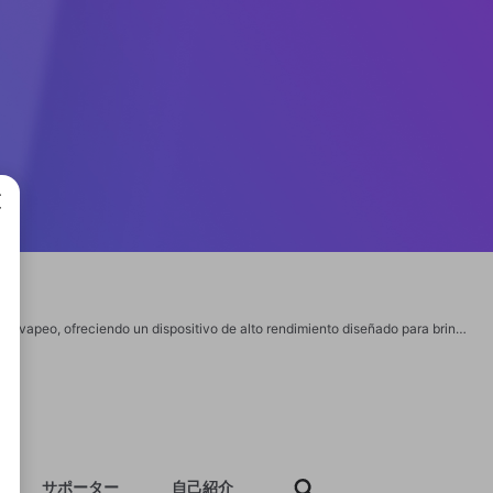
成で
https://vapsolostore.es/ Vapsolo Vape se sitúa a la vanguardia de la innovación en vapeo, ofreciendo un dispositivo de alto rendimiento diseñado para brindar consistencia, durabilidad y satisfacción. Su avanzado sistema de calentamiento garantiza una vaporización uniforme que conserva la integridad del sabor y reduce la aspereza. El diseño de flujo de aire optimizado proporciona una calada suave y personalizable, perfecta tanto para el estilo boca a pulmón como directo a pulmón. Con una batería de larga duración y carga rápida, Vapsolo minimiza los tiempos de espera y maximiza la comodidad. Su indicador LED inteligente muestra el estado de la batería y el uso en tiempo real. Gracias a su construcción robusta y a prueba de fugas, es ideal para un uso diario sin complicaciones. Ya seas un aficionado experimentado o un usuario nuevo con inclinación tecnológica, Vapsolo es una herramienta precisa que combina innovación, eficiencia y control.
サポーター
自己紹介