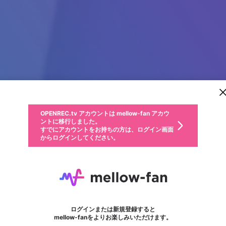
新規登録
OPENREC.tv アカウントは mellow-fan アカウ
OPENREC.tvアカウントはmellow-fanアカウン
パーソナルデータの登録
限定コミュニティ参加方法
ントに移行しました。
トに統合しました。
すでにアカウントをお持ちの方は、ログイン画面
こちらからOPENREC.tvでログイン中のアカウ
からログインしてください。
ント情報を引き継ぐことができます。
動画プレイリストを選択
生年月
固定動画に設定
不適切なユーザーとして報告します
ファンレター
サブスクシェア
OPENREC.tv アカウントは mellow-fan アカウ
@
新規登録
ログイン
か？
年
月
ントに移行しました。
マイページに表示されている動画 (ライブ配信、配信予定、ア
すでにアカウントをお持ちの方は、ログイン画面
ーカイブ、アップロード動画) をページのトップに1つ固定で
vapsolostorees
応援している配信者にファンレターを送ることができま
生年月は登録後に変更できません。
認証コードの入力
できるプレイリストがありません。プレイリストは動画の再生画面で作
からログインしてください。
きます。動画タイトル横のメニューより設定することができま
す。好きなデザインを選んでメッセージを書いたり、エ
ログイン
す。
ご確認ください
す。
メールアドレスで新規登録
メールアドレスでログイン
問題を選択してください
ールアイテムでデコレーションして、配信者に届けまし
性別
ょう！
メールアドレスにメールを送信しました。30分以内にメ
パスワード再設定
詳しくはこちら
この限定コミュニティは、Discordで提供されています。
入力していただいたメールアドレス
男性
女性
その他
問題を選択してください
※ファンレター機能は有料サービスです。
ール記載の6桁の認証コードを入力してください。
フォロー
利用規約とプライバシーポリシーが更新されました。
または
または
ポイントが不足しています
に、パスワード再設定用URLを記載
セッションの有効期限が切れたた
Discordアカウントをお持ちでない方
サービスを利用するには変更後の内容をご確認いただ
わいせつな表現
認証コード
検索履歴をすべて削除しますか？
ブロックリストに追加しますか？
この動画の公開は終了しました
登録したメールアドレスを入力し、送信してください。
お住まいの地域
されたメールを送信しましたのでご
め、ログアウトしました
き、同意していただく必要があります。
X
X
Discordとは？からDiscordにアクセス
mellowポイントの購入に進みますか？
他者を誹謗中傷する表現
0
6
確認ください
ログインまたは新規登録すると
Discordアカウントを作成
キャンセル
mellow-fanをよりお楽しみいただけます。
いいえ
OK
はい
OK
利用規約
を確認しました。
0
500
著作権の侵害
Google
Google
キャプチャ
プレイリスト
フォロー
フォロワー
プレミアム会員に入会
mellow-fan のメールアドレス（mellow-fan.comドメイン
OK