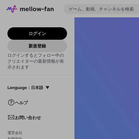
ログイン
新規登録
ログインするとフォロー中の
クリエイターの最新情報が表
示されます
Language
：
日本語
日本語
ヘルプ
English
お問い合わせ
中文(簡体)
한국어
運営会社
利用規約