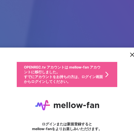
新規登録
OPENREC.tv アカウントは mellow-fan アカウ
OPENREC.tvアカウントはmellow-fanアカウン
パーソナルデータの登録
限定コミュニティ参加方法
ントに移行しました。
トに統合しました。
すでにアカウントをお持ちの方は、ログイン画面
こちらからOPENREC.tvでログイン中のアカウ
からログインしてください。
ント情報を引き継ぐことができます。
動画プレイリストを選択
生年月
固定動画に設定
不適切なユーザーとして報告します
ファンレター
サブスクシェア
OPENREC.tv アカウントは mellow-fan アカウ
@
新規登録
ログイン
か？
年
月
ントに移行しました。
マイページに表示されている動画 (ライブ配信、配信予定、ア
すでにアカウントをお持ちの方は、ログイン画面
ーカイブ、アップロード動画) をページのトップに1つ固定で
_Zzu_u
応援している配信者にファンレターを送ることができま
生年月は登録後に変更できません。
認証コードの入力
できるプレイリストがありません。プレイリストは動画の再生画面で作
からログインしてください。
きます。動画タイトル横のメニューより設定することができま
す。好きなデザインを選んでメッセージを書いたり、エ
ログイン
す。
ご確認ください
す。
メールアドレスで新規登録
メールアドレスでログイン
問題を選択してください
ールアイテムでデコレーションして、配信者に届けまし
性別
フォロー 1
ょう！
メールアドレスにメールを送信しました。30分以内にメ
パスワード再設定
詳しくはこちら
この限定コミュニティは、Discordで提供されています。
入力していただいたメールアドレス
男性
女性
その他
問題を選択してください
※ファンレター機能は有料サービスです。
ール記載の6桁の認証コードを入力してください。
利用規約とプライバシーポリシーが更新されました。
または
または
ポイントが不足しています
に、パスワード再設定用URLを記載
セッションの有効期限が切れたた
Discordアカウントをお持ちでない方
サービスを利用するには変更後の内容をご確認いただ
わいせつな表現
認証コード
検索履歴をすべて削除しますか？
ブロックリストに追加しますか？
この動画の公開は終了しました
登録したメールアドレスを入力し、送信してください。
お住まいの地域
されたメールを送信しましたのでご
め、ログアウトしました
き、同意していただく必要があります。
X
X
Discordとは？からDiscordにアクセス
mellowポイントの購入に進みますか？
他者を誹謗中傷する表現
0
6
確認ください
ログインまたは新規登録すると
Discordアカウントを作成
キャンセル
mellow-fanをよりお楽しみいただけます。
いいえ
OK
はい
OK
利用規約
を確認しました。
0
500
著作権の侵害
Google
Google
キャプチャ
プレイリスト
フォロー
フォロワー
プレミアム会員に入会
mellow-fan のメールアドレス（mellow-fan.comドメイン
OK