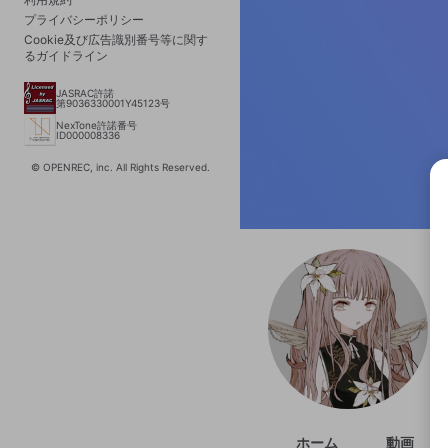
プライバシーポリシー
Cookie及び広告識別番号等に関す
るガイドライン
JASRAC許諾
第9036330001Y45123号
NexTone許諾番号
ID000008336
© OPENREC, inc. All Rights Reserved.
選択
きま
ホーム
動画