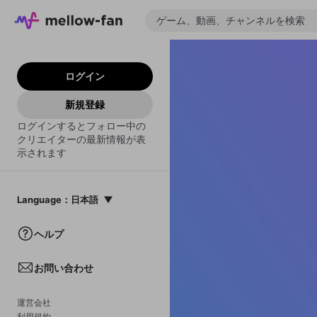
ログイン
新規登録
ログインするとフォロー中の
クリエイターの最新情報が表
示されます
Language
：
日本語
日本語
ヘルプ
English
お問い合わせ
中文(簡体)
한국어
運営会社
利用規約