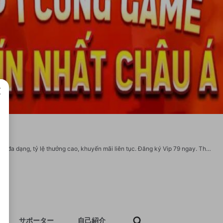
成で
Vip79 - Cổng game đổi thưởng tiền thật uy tín, Top 1 Việt Nam. Với sản phẩm cược đa dạng, tỷ lệ thưởng cao, khuyến mãi liên tục. Đăng ký Vip 79 ngay. Thông tin liên hệ: - Tên thương hiệu: VIP79 - Website: https://vip79h.org/ - Số điện thoại: 0984088984 - Địa chỉ: 236 Đ. Dương Quảng Hàm,Phường 5, Gò Vấp, Hồ Chí Minh, Việt Nam - Email: contact.vip79h.org@gmail.com - Zipcode: 700000 - Hashtag: #vip79 #vip_79 #gamebaivip79 #taivip79 #vip79horg Socials: https://www.facebook.com/vip79horg/ https://x.com/vip79horg https://www.youtube.com/@vip79horg https://www.pinterest.com/vip79horg/ https://gravatar.com/vip79horg https://vip79horg.wordpress.com/ https://sites.google.com/view/vip79horg/ https://500px.com/p/vip79horg https://bit.ly/m/vip79horg https://www.blogger.com/profile/14453681311857582478
サポーター
自己紹介