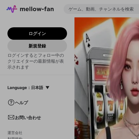
ログイン
新規登録
ログインするとフォロー中の
クリエイターの最新情報が表
示されます
Language
：
日本語
日本語
ヘルプ
English
お問い合わせ
中文(簡体)
한국어
運営会社
利用規約