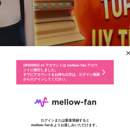
新規登録
OPENREC.tv アカウントは mellow-fan アカウ
OPENREC.tvアカウントはmellow-fanアカウン
パーソナルデータの登録
限定コミュニティ参加方法
ントに移行しました。
トに統合しました。
すでにアカウントをお持ちの方は、ログイン画面
こちらからOPENREC.tvでログイン中のアカウ
からログインしてください。
ント情報を引き継ぐことができます。
動画プレイリストを選択
生年月
固定動画に設定
不適切なユーザーとして報告します
ファンレター
サブスクシェア
OPENREC.tv アカウントは mellow-fan アカウ
@
新規登録
ログイン
か？
年
月
ントに移行しました。
マイページに表示されている動画 (ライブ配信、配信予定、ア
すでにアカウントをお持ちの方は、ログイン画面
ーカイブ、アップロード動画) をページのトップに1つ固定で
Vip79
応援している配信者にファンレターを送ることができま
生年月は登録後に変更できません。
認証コードの入力
できるプレイリストがありません。プレイリストは動画の再生画面で作
からログインしてください。
きます。動画タイトル横のメニューより設定することができま
す。好きなデザインを選んでメッセージを書いたり、エ
ログイン
す。
ご確認ください
す。
メールアドレスで新規登録
メールアドレスでログイン
問題を選択してください
ールアイテムでデコレーションして、配信者に届けまし
性別
ょう！
メールアドレスにメールを送信しました。30分以内にメ
パスワード再設定
詳しくはこちら
この限定コミュニティは、Discordで提供されています。
入力していただいたメールアドレス
男性
女性
その他
問題を選択してください
※ファンレター機能は有料サービスです。
ール記載の6桁の認証コードを入力してください。
フォロー
利用規約とプライバシーポリシーが更新されました。
または
または
ポイントが不足しています
に、パスワード再設定用URLを記載
セッションの有効期限が切れたた
Discordアカウントをお持ちでない方
サービスを利用するには変更後の内容をご確認いただ
わいせつな表現
認証コード
検索履歴をすべて削除しますか？
チームメンバーに追加しますか？
ブロックリストに追加しますか？
この動画の公開は終了しました
登録したメールアドレスを入力し、送信してください。
お住まいの地域
されたメールを送信しましたのでご
め、ログアウトしました
き、同意していただく必要があります。
X
X
Discordとは？からDiscordにアクセス
mellowポイントの購入に進みますか？
他者を誹謗中傷する表現
0
6
確認ください
ログインまたは新規登録すると
Discordアカウントを作成
キャンセル
キャンセル
mellow-fanをよりお楽しみいただけます。
いいえ
OK
はい
はい
OK
利用規約
を確認しました。
0
500
著作権の侵害
Google
Google
キャプチャ
プレイリスト
フォロー
フォロワー
プレミアム会員に入会
mellow-fan のメールアドレス（mellow-fan.comドメイン
OK