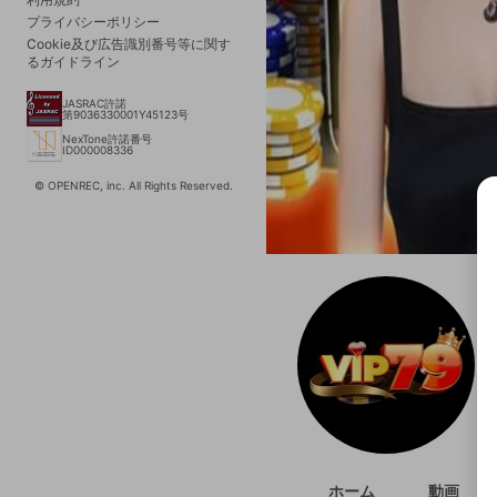
プライバシーポリシー
Cookie及び広告識別番号等に関す
るガイドライン
JASRAC許諾
第9036330001Y45123号
NexTone許諾番号
ID000008336
© OPENREC, inc. All Rights Reserved.
選択
きま
ホーム
動画