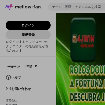
ログイン
新規登録
ログインするとフォロー中の
クリエイターの最新情報が表
示されます
Language
：
日本語
日本語
ヘルプ
English
お問い合わせ
中文(簡体)
한국어
運営会社
利用規約