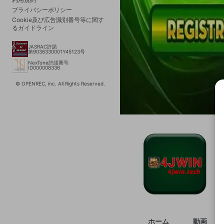
プライバシーポリシー
Cookie及び広告識別番号等に関す
るガイドライン
JASRAC許諾
第9036330001Y45123号
NexTone許諾番号
ID000008336
© OPENREC, inc. All Rights Reserved.
選択
きま
ホーム
動画