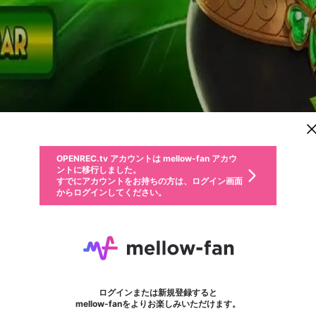
新規登録
OPENREC.tv アカウントは mellow-fan アカウ
OPENREC.tvアカウントはmellow-fanアカウン
パーソナルデータの登録
限定コミュニティ参加方法
ントに移行しました。
トに統合しました。
すでにアカウントをお持ちの方は、ログイン画面
こちらからOPENREC.tvでログイン中のアカウ
からログインしてください。
ント情報を引き継ぐことができます。
動画プレイリストを選択
生年月
固定動画に設定
不適切なユーザーとして報告します
ファンレター
サブスクシェア
OPENREC.tv アカウントは mellow-fan アカウ
@
新規登録
ログイン
か？
年
月
ントに移行しました。
マイページに表示されている動画 (ライブ配信、配信予定、ア
すでにアカウントをお持ちの方は、ログイン画面
ーカイブ、アップロード動画) をページのトップに1つ固定で
4j win
応援している配信者にファンレターを送ることができま
生年月は登録後に変更できません。
認証コードの入力
できるプレイリストがありません。プレイリストは動画の再生画面で作
からログインしてください。
きます。動画タイトル横のメニューより設定することができま
す。好きなデザインを選んでメッセージを書いたり、エ
ログイン
す。
@
4jwintech
ご確認ください
す。
メールアドレスで新規登録
メールアドレスでログイン
問題を選択してください
ールアイテムでデコレーションして、配信者に届けまし
性別
ょう！
メールアドレスにメールを送信しました。30分以内にメ
パスワード再設定
詳しくはこちら
この限定コミュニティは、Discordで提供されています。
入力していただいたメールアドレス
男性
女性
その他
問題を選択してください
※ファンレター機能は有料サービスです。
ール記載の6桁の認証コードを入力してください。
利用規約とプライバシーポリシーが更新されました。
または
または
ポイントが不足しています
フォロー
に、パスワード再設定用URLを記載
セッションの有効期限が切れたた
Discordアカウントをお持ちでない方
サービスを利用するには変更後の内容をご確認いただ
わいせつな表現
認証コード
検索履歴をすべて削除しますか？
ブロックリストに追加しますか？
この動画の公開は終了しました
登録したメールアドレスを入力し、送信してください。
お住まいの地域
されたメールを送信しましたのでご
め、ログアウトしました
き、同意していただく必要があります。
X
X
Discordとは？からDiscordにアクセス
mellowポイントの購入に進みますか？
他者を誹謗中傷する表現
0
6
確認ください
ログインまたは新規登録すると
Discordアカウントを作成
キャンセル
mellow-fanをよりお楽しみいただけます。
いいえ
OK
はい
OK
利用規約
を確認しました。
0
500
著作権の侵害
Google
Google
キャプチャ
プレイリスト
フォロー
フォロワー
プレミアム会員に入会
mellow-fan のメールアドレス（mellow-fan.comドメイン
OK