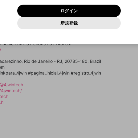
いいえ
はい
利用規約
および
プライバシーポリシー
に同意頂いた上で次にお
この画面からDiscordに参加する
プライバシーポリシー
を確認しました。
及びcs.openrec.co.jpドメイン）が受信拒否設定に含まれて
ログイン
進みください。
OK
プライバシーの侵害
ご登録いただいた情報はサービスの向上を目的として
動画プレイリストがありません
再設定する
いないかご確認ください。
ログイン
Yahoo! JAPAN
Yahoo! JAPAN
使用いたします。
Discordは第三者が提供するコミュニティーサービスで、mellow-
報告された問題については、利用規約に違反しているかどうか
パスワードを忘れた方は
こちら
過激な暴力や自傷行為
確認しました
fanとは関わりがありません。Discordに関してのお問い合わせには
一部サービスをご利用いただくには、生年月の登録が
をスタッフが確認します。
この機能をむやみに使用すること
新規登録
動画プレイリストを選択
お答えすることができません。Discordの仕様変更により、限定コ
アカウントをお持ちですか？
アカウントを作成する
入力
必要です。
は、利用規約違反になります。
Appleでサインアップ
Appleでサインイン
ミュニティ特典の提供が終了する可能性がありますが、その際の補
なりすまし行為
te do entretenimento online, onde cada aposta se transforma em uma
ご登録いただいた情報は公開されません。
償は一切行いません。外部サービスとのID連携に関する同意事項に
動画のプレイリストを一つ選択すると、そのプレイリストの動
peradas e vitórias colossais. Entre agora no 4JWIN para desafiar a s
同意の上、参加をお願いします。
出会いを誘導する行為
閉じる
画をマイページの上部にリストで表示することができます。
 nome entre as lendas das vitórias!
ファンレターを作成
送信
mellow-fanの
mellow-fanの
利用規約
利用規約
・
・
プライバシーポリシー
プライバシーポリシー
・
・
外部サービ
外部サービ
外部サービスとのID連携に関する同意事項
/
登録
スとのID連携に関する同意事項
スとのID連携に関する同意事項
に同意頂いた上で、次にお進み
に同意頂いた上で、次にお進み
閉じる
ねずみ講やマルチ商法
アカウント作成
動画プレイリストを選択
ください
ください
Jacarezinho, Rio de Janeiro - RJ, 20785-180, Brazil
Discordとは？
Discordに参加する
誤解を招く配信設定
あとで登録
com
mellow-fanからのお得な情報をメールで受け取
inkpara_4jwin #pagina_inicial_4jwin #registro_4jwin
ゲームの録画禁止区域の配信
る
/@4jwintech
改造版・海賊版ソフトの配信
/4jwintech/
tech
政治的・宗教的・人種的な内容
ch
その他の問題