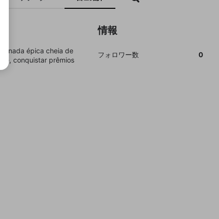
情報
 jornada épica cheia de
フォロワー数
0
orte, conquistar prêmios