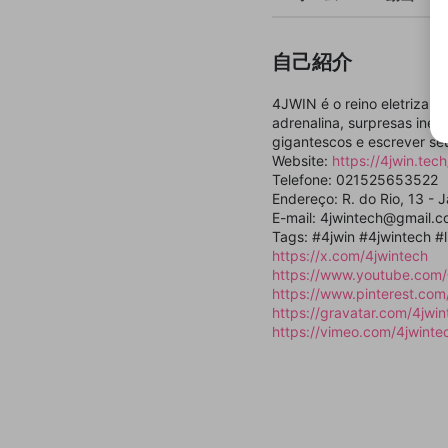
自己紹介
4JWIN é o reino eletrizan
adrenalina, surpresas ines
gigantescos e escrever seu
Website:
https://4jwin.tech
Telefone: 021525653522
Endereço: R. do Rio, 13 - 
E-mail: 4jwintech@gmail.
Tags: #4jwin #4jwintech #l
https://x.com/4jwintech
https://www.youtube.com
https://www.pinterest.com
https://gravatar.com/4jwin
https://vimeo.com/4jwinte