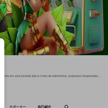
成で
4JWIN é o reino eletrizante do entretenimento online, onde cada aposta se transforma em uma jornada épica cheia de adrenalina, surpresas inesperadas e vitórias colossais. Entre agora no 4JWIN para desafiar a sorte, conquistar prêmios gigantescos e escrever seu nome entre as lendas das vitórias! Website: https://4jwin.tech/ Telefone: 021525653522 Endereço: R. do Rio, 13 - Jacarezinho, Rio de Janeiro - RJ, 20785-180, Brazil E-mail: 4jwintech@gmail.com Tags: #4jwin #4jwintech #linkpara_4jwin #pagina_inicial_4jwin #registro_4jwin https://x.com/4jwintech https://www.youtube.com/@4jwintech https://www.pinterest.com/4jwintech/ https://gravatar.com/4jwintech https://vimeo.com/4jwintech
サポーター
自己紹介