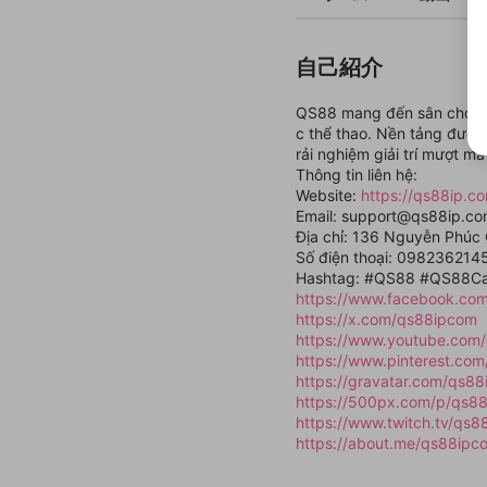
自己紹介
QS88 mang đến sân chơi cá
c thể thao. Nền tảng được 
rải nghiệm giải trí mượt mà 
Thông tin liên hệ:
Website:
https://qs88ip.c
Email: support@qs88ip.c
Địa chỉ: 136 Nguyễn Phúc 
Số điện thoại: 098236214
Hashtag: #QS88 #QS88C
https://www.facebook.co
https://x.com/qs88ipcom
https://www.youtube.com
https://www.pinterest.co
https://gravatar.com/qs8
https://500px.com/p/qs8
https://www.twitch.tv/qs
https://about.me/qs88ipc