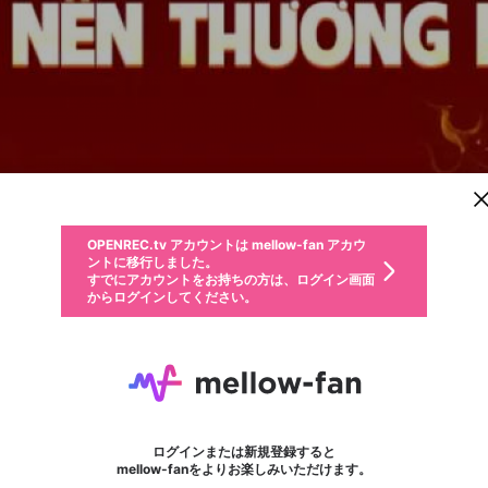
新規登録
OPENREC.tv アカウントは mellow-fan アカウ
OPENREC.tvアカウントはmellow-fanアカウン
パーソナルデータの登録
限定コミュニティ参加方法
ントに移行しました。
トに統合しました。
すでにアカウントをお持ちの方は、ログイン画面
こちらからOPENREC.tvでログイン中のアカウ
からログインしてください。
ント情報を引き継ぐことができます。
動画プレイリストを選択
生年月
固定動画に設定
不適切なユーザーとして報告します
ファンレター
サブスクシェア
OPENREC.tv アカウントは mellow-fan アカウ
@
新規登録
ログイン
か？
年
月
ントに移行しました。
マイページに表示されている動画 (ライブ配信、配信予定、ア
すでにアカウントをお持ちの方は、ログイン画面
ーカイブ、アップロード動画) をページのトップに1つ固定で
HDBET
応援している配信者にファンレターを送ることができま
生年月は登録後に変更できません。
認証コードの入力
できるプレイリストがありません。プレイリストは動画の再生画面で作
からログインしてください。
きます。動画タイトル横のメニューより設定することができま
す。好きなデザインを選んでメッセージを書いたり、エ
ログイン
す。
ご確認ください
す。
メールアドレスで新規登録
メールアドレスでログイン
問題を選択してください
ールアイテムでデコレーションして、配信者に届けまし
性別
ょう！
メールアドレスにメールを送信しました。30分以内にメ
パスワード再設定
詳しくはこちら
この限定コミュニティは、Discordで提供されています。
入力していただいたメールアドレス
男性
女性
その他
問題を選択してください
※ファンレター機能は有料サービスです。
ール記載の6桁の認証コードを入力してください。
フォロー
利用規約とプライバシーポリシーが更新されました。
または
または
ポイントが不足しています
に、パスワード再設定用URLを記載
セッションの有効期限が切れたた
Discordアカウントをお持ちでない方
サービスを利用するには変更後の内容をご確認いただ
わいせつな表現
認証コード
検索履歴をすべて削除しますか？
ブロックリストに追加しますか？
この動画の公開は終了しました
登録したメールアドレスを入力し、送信してください。
お住まいの地域
されたメールを送信しましたのでご
め、ログアウトしました
き、同意していただく必要があります。
X
X
Discordとは？からDiscordにアクセス
mellowポイントの購入に進みますか？
他者を誹謗中傷する表現
0
6
確認ください
ログインまたは新規登録すると
Discordアカウントを作成
キャンセル
mellow-fanをよりお楽しみいただけます。
いいえ
OK
はい
OK
利用規約
を確認しました。
0
500
著作権の侵害
Google
Google
キャプチャ
プレイリスト
フォロー
フォロワー
プレミアム会員に入会
mellow-fan のメールアドレス（mellow-fan.comドメイン
OK