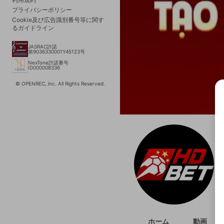
プライバシーポリシー
Cookie及び広告識別番号等に関す
るガイドライン
JASRAC許諾
第9036330001Y45123号
NexTone許諾番号
ID000008336
© OPENREC, inc. All Rights Reserved.
選択
きま
ホーム
動画