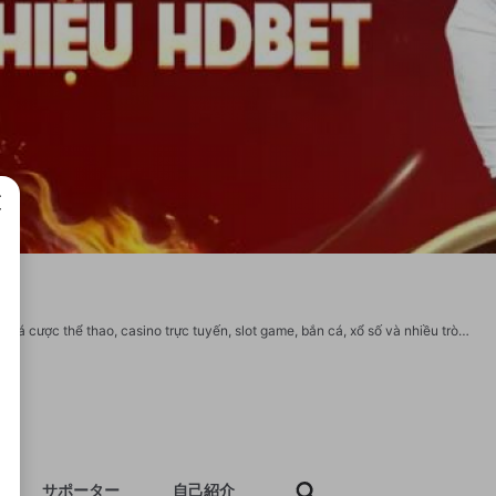
成で
HDBET là nhà cái cá cược trực tuyến hàng đầu, cung cấp đa dạng sản phẩm như cá cược thể thao, casino trực tuyến, slot game, bắn cá, xổ số và nhiều trò chơi đổi thưởng hấp dẫn khác. Với hệ thống bảo mật hiện đại, giao diện thân thiện và tốc độ giao dịch nhanh chóng, HDBET cam kết mang đến trải nghiệm cá cược an toàn, minh bạch và chuyên nghiệp. Thông Tin Liên Hệ: Tên thương hiệu: HDBET Website: https://hd-bet.com/ Email: support@hd-bet.com Địa chỉ: 40 Nguyễn Tiểu La, Phường 8, Quận 10, Hồ Chí Minh, Việt Nam Số điện thoại: 0898 025 89 Hashtags: #HDBET #CaCuocHDBET #CasinoHDBET #bongHDBET #linkHDBET #dangnhapHDBET #nhacaiHDBET, #hdbetcom https://twitter.com/DanKhuat90554 https://www.youtube.com/@hdbetcom1 https://www.pinterest.com/hdbetcom1/ https://www.reddit.com/user/hdbetcom1/ https://www.tumblr.com/hdbetcom1 https://500px.com/p/hdbetcom1?view=photos https://www.twitch.tv/hdbetcom11/about https://www.instapaper.com/p/15975559 https://gravatar.com/devotedlystarstruckb1684d5b
サポーター
自己紹介