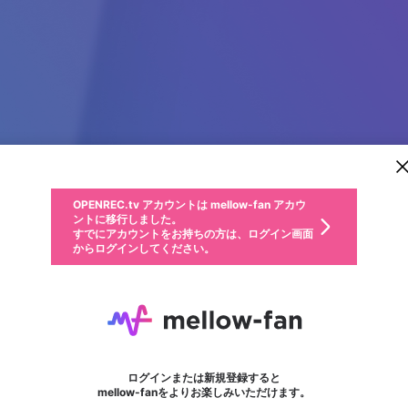
新規登録
OPENREC.tv アカウントは mellow-fan アカウ
OPENREC.tvアカウントはmellow-fanアカウン
パーソナルデータの登録
限定コミュニティ参加方法
ントに移行しました。
トに統合しました。
すでにアカウントをお持ちの方は、ログイン画面
こちらからOPENREC.tvでログイン中のアカウ
からログインしてください。
ント情報を引き継ぐことができます。
動画プレイリストを選択
生年月
固定動画に設定
不適切なユーザーとして報告します
ファンレター
サブスクシェア
OPENREC.tv アカウントは mellow-fan アカウ
@
新規登録
ログイン
か？
年
月
ントに移行しました。
マイページに表示されている動画 (ライブ配信、配信予定、ア
すでにアカウントをお持ちの方は、ログイン画面
ーカイブ、アップロード動画) をページのトップに1つ固定で
8XBET
応援している配信者にファンレターを送ることができま
生年月は登録後に変更できません。
認証コードの入力
できるプレイリストがありません。プレイリストは動画の再生画面で作
からログインしてください。
きます。動画タイトル横のメニューより設定することができま
す。好きなデザインを選んでメッセージを書いたり、エ
ログイン
す。
ご確認ください
す。
メールアドレスで新規登録
メールアドレスでログイン
問題を選択してください
ールアイテムでデコレーションして、配信者に届けまし
性別
ょう！
メールアドレスにメールを送信しました。30分以内にメ
パスワード再設定
詳しくはこちら
この限定コミュニティは、Discordで提供されています。
入力していただいたメールアドレス
男性
女性
その他
問題を選択してください
※ファンレター機能は有料サービスです。
ール記載の6桁の認証コードを入力してください。
フォロー
利用規約とプライバシーポリシーが更新されました。
または
または
ポイントが不足しています
に、パスワード再設定用URLを記載
セッションの有効期限が切れたた
Discordアカウントをお持ちでない方
サービスを利用するには変更後の内容をご確認いただ
わいせつな表現
認証コード
検索履歴をすべて削除しますか？
ブロックリストに追加しますか？
この動画の公開は終了しました
登録したメールアドレスを入力し、送信してください。
お住まいの地域
されたメールを送信しましたのでご
め、ログアウトしました
き、同意していただく必要があります。
X
X
Discordとは？からDiscordにアクセス
mellowポイントの購入に進みますか？
他者を誹謗中傷する表現
0
6
確認ください
ログインまたは新規登録すると
Discordアカウントを作成
キャンセル
mellow-fanをよりお楽しみいただけます。
いいえ
OK
はい
OK
利用規約
を確認しました。
0
500
著作権の侵害
Google
Google
キャプチャ
プレイリスト
フォロー
フォロワー
プレミアム会員に入会
mellow-fan のメールアドレス（mellow-fan.comドメイン
OK