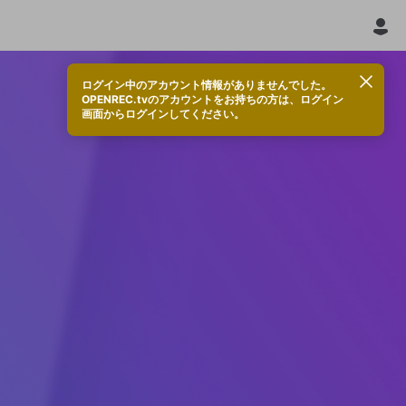
ログイン中のアカウント情報がありませんでした。
OPENREC.tvのアカウントをお持ちの方は、ログイン
画面からログインしてください。