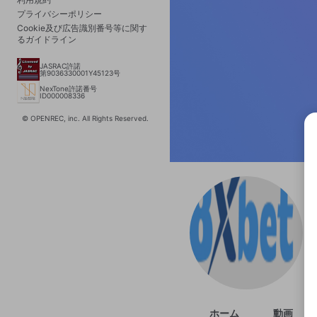
プライバシーポリシー
Cookie及び広告識別番号等に関す
るガイドライン
JASRAC許諾
第9036330001Y45123号
NexTone許諾番号
ID000008336
© OPENREC, inc. All Rights Reserved.
選択
きま
ホーム
動画