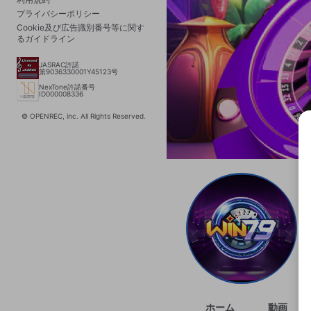
プライバシーポリシー
Cookie及び広告識別番号等に関す
るガイドライン
JASRAC許諾
第9036330001Y45123号
NexTone許諾番号
ID000008336
© OPENREC, inc. All Rights Reserved.
選択
きま
ホーム
動画