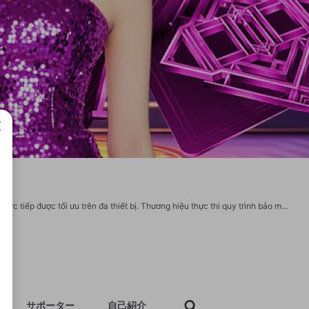
成で
Win79 quy tụ các sảnh cược chuyên nghiệp bao gồm lô đề, bóng đá và sòng bài trực tiếp được tối ưu trên đa thiết bị. Thương hiệu thực thi quy trình bảo mật nghiêm ngặt, cam kết tính ngẫu nhiên của kết quả và quyền lợi pháp lý cho người tham gia. Với dịch vụ hỗ trợ khách hàng không ngày nghỉ, đơn vị đáp ứng kịp thời mọi nhu cầu giải trí và giải đáp thắc mắc của người chơi một cách trực diện. Website: https://win79app.download/ Phone: 0787762731 Địa chỉ: 39 Hẻm 463B Cách Mạng Tháng Tám, Phường 13, Quận 10, Thành phố Hồ Chí Minh, Việt Nam Email: win79appdownload@gmail.com Tags:#win79app #WIN79_app #WIN79 https://www.nicovideo.jp/user/144081801 https://qiita.com/win79appdownload https://myanimelist.net/profile/win79appdownload https://www.ameba.jp/profile/general/win79appdownload/ https://coolors.co/u/win79appdownload https://anyflip.com/homepage/gnpyvc#About https://leetcode.com/u/win79appdownload/ https://www.jigsawplanet.com/win79appdownload https://replit.com/@win79appdownloa
サポーター
自己紹介