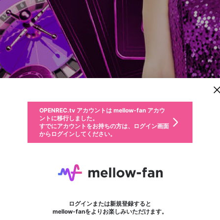
新規登録
OPENREC.tv アカウントは mellow-fan アカウ
OPENREC.tvアカウントはmellow-fanアカウン
パーソナルデータの登録
限定コミュニティ参加方法
ントに移行しました。
トに統合しました。
すでにアカウントをお持ちの方は、ログイン画面
こちらからOPENREC.tvでログイン中のアカウ
からログインしてください。
ント情報を引き継ぐことができます。
動画プレイリストを選択
生年月
固定動画に設定
不適切なユーザーとして報告します
ファンレター
サブスクシェア
OPENREC.tv アカウントは mellow-fan アカウ
@
新規登録
ログイン
か？
年
月
ントに移行しました。
マイページに表示されている動画 (ライブ配信、配信予定、ア
すでにアカウントをお持ちの方は、ログイン画面
ーカイブ、アップロード動画) をページのトップに1つ固定で
WIN79
応援している配信者にファンレターを送ることができま
生年月は登録後に変更できません。
認証コードの入力
できるプレイリストがありません。プレイリストは動画の再生画面で作
からログインしてください。
きます。動画タイトル横のメニューより設定することができま
す。好きなデザインを選んでメッセージを書いたり、エ
ログイン
す。
ご確認ください
す。
メールアドレスで新規登録
メールアドレスでログイン
問題を選択してください
ールアイテムでデコレーションして、配信者に届けまし
性別
ょう！
メールアドレスにメールを送信しました。30分以内にメ
パスワード再設定
詳しくはこちら
この限定コミュニティは、Discordで提供されています。
入力していただいたメールアドレス
男性
女性
その他
問題を選択してください
※ファンレター機能は有料サービスです。
ール記載の6桁の認証コードを入力してください。
フォロー
利用規約とプライバシーポリシーが更新されました。
または
または
ポイントが不足しています
に、パスワード再設定用URLを記載
セッションの有効期限が切れたた
Discordアカウントをお持ちでない方
サービスを利用するには変更後の内容をご確認いただ
わいせつな表現
認証コード
検索履歴をすべて削除しますか？
チームメンバーに追加しますか？
ブロックリストに追加しますか？
この動画の公開は終了しました
登録したメールアドレスを入力し、送信してください。
お住まいの地域
されたメールを送信しましたのでご
め、ログアウトしました
き、同意していただく必要があります。
X
X
Discordとは？からDiscordにアクセス
mellowポイントの購入に進みますか？
他者を誹謗中傷する表現
0
6
確認ください
ログインまたは新規登録すると
Discordアカウントを作成
キャンセル
キャンセル
mellow-fanをよりお楽しみいただけます。
いいえ
OK
はい
はい
OK
利用規約
を確認しました。
0
500
著作権の侵害
Google
Google
キャプチャ
プレイリスト
フォロー
フォロワー
プレミアム会員に入会
mellow-fan のメールアドレス（mellow-fan.comドメイン
OK