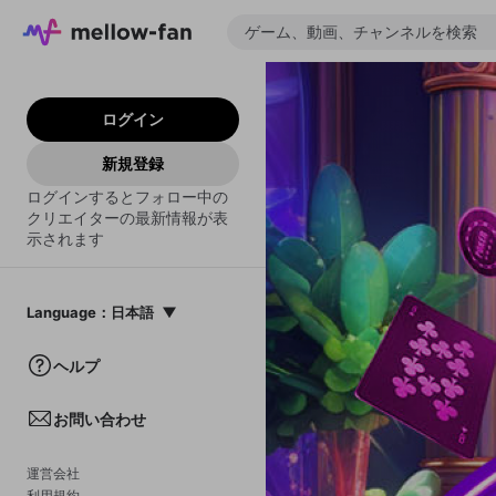
ログイン
新規登録
ログインするとフォロー中の
クリエイターの最新情報が表
示されます
Language
：
日本語
日本語
ヘルプ
English
お問い合わせ
中文(簡体)
한국어
運営会社
利用規約