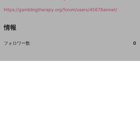
https://gamblingtherapy.org/forum/users/45678ainnet/
情報
フォロワー数
0