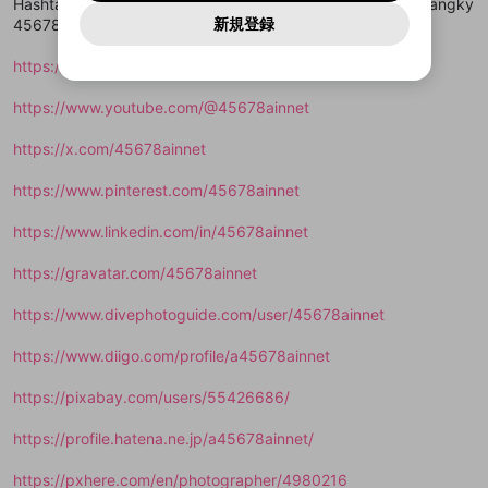
報告された問題については、利用規約に違反しているか
Hashtags: #45678a #45678ainnet #dangnhap45678a #dangky
動画プレイリストを選択
パスワードを忘れた方は
こちら
過激な暴力や自傷行為
mellow-fanとは関わりがありません。Discordに関してのお
一部サービスをご利用いただくには、生年月の
どうかをスタッフが確認します。
この機能をむやみに使
新規登録
45678a #trangchu45678a
確認しました
問い合わせにはお答えすることができません。Discordの仕
アカウントをお持ちですか？
アカウントを作成する
登録が必要です。
用することは、利用規約違反になります。
様変更により、限定コミュニティ特典の提供が終了する可能
入力
なりすまし行為
Appleでサインアップ
Appleでサインイン
動画のプレイリストを一つ選択すると、そのプレイ
ご登録いただいた情報は公開されません。
性がありますが、その際の補償は一切行いません。外部サー
https://www.facebook.com/45678ainnet
リストの動画をマイページの上部にリストで表示す
ビスとのID連携に関する同意事項に同意の上、参加をお願い
閉じる
ることができます。
出会いを誘導する行為
ファンレターを作成
します。
送信
mellow-fanの
mellow-fanの
利用規約
利用規約
・
・
プライバシーポリシー
プライバシーポリシー
・
・
外部
外部
https://www.youtube.com/@45678ainnet
登録
外部サービスとのID連携に関する同意事項
サービスとのID連携に関する同意事項
サービスとのID連携に関する同意事項
に同意頂いた上
に同意頂いた上
閉じる
ねずみ講やマルチ商法
動画プレイリストを選択
アカウント作成
で、次にお進みください
で、次にお進みください
https://x.com/45678ainnet
誤解を招く配信設定
あとで登録
Discordとは？
Discordに参加する
https://www.pinterest.com/45678ainnet
mellow-fanからのお得な情報をメールで受
ゲームの録画禁止区域の配信
け取る
https://www.linkedin.com/in/45678ainnet
改造版・海賊版ソフトの配信
https://gravatar.com/45678ainnet
政治的・宗教的・人種的な内容
https://www.divephotoguide.com/user/45678ainnet
その他の問題
https://www.diigo.com/profile/a45678ainnet
https://pixabay.com/users/55426686/
https://profile.hatena.ne.jp/a45678ainnet/
https://pxhere.com/en/photographer/4980216