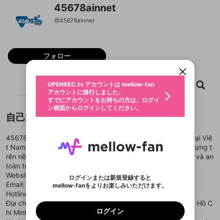
45678ainnet
@
45678ainnet
新規登録
OPENREC.tv アカウントは mellow-fan
OPENREC.tvアカウントはmellow-fanア
限定コミュニティ参加方法
パーソナルデータの登録
アカウントに移行しました。
カウントに統合しました。
フォロー
すでにアカウントをお持ちの方は、ログイ
こちらからOPENREC.tvでログイン中のア
動画プレイリストを選択
ン画面からログインしてください。
カウント情報を引き継ぐことができます。
生年月
固定動画に設定
不適切なユーザーとして報告しま
ファンレター
ホーム
動画
キャプチャ
プレイリスト
OPENREC.tv アカウントは mellow-fan
サブスクシェア
@
新規登録
ログイン
すか？
年
月
アカウントに移行しました。
マイページに表示されている動画 (ライブ配信、配
認証コードの入力
すでにアカウントをお持ちの方は、ログイ
生年月は登録後に変更できません。
信予定、アーカイブ、アップロード動画) をページ
選択できるプレイリストがありません。
応援している配信者にファンレターを送ることがで
ン画面からログインしてください。
ご確認ください
のトップに1つ固定できます。動画タイトル横のメ
ログイン
プレイリストは動画の再生画面で作成で
きます。好きなデザインを選んでメッセージを書い
自己紹介
ニューより設定することができます。
メールアドレスで新規登録
メールアドレスでログイン
問題を選択してください
この限定コミュニティは、Discordで提供されてい
性別
きます。
たり、エールアイテムでデコレーションして、配信
メールアドレスにメールを送信しました。30分以内
パスワード再設定
ます。
者に届けましょう！
にメール記載の6桁の認証コードを入力してくださ
入力していただいたメールアドレ
男性
女性
その他
利用規約とプライバシーポリシーが更新されま
問題を選択してください
詳しくはこちら
45678 là thương hiệu giải trí trực tuyến chính thức ra mắt tại Việ
※ファンレター機能は有料サービスです。
い。
または
または
ポイントが不足しています
した。 サービスを利用するには変更後の内容を
t Nam với giấy phép quốc tế hợp pháp. 45678 được xây dựng t
Discordアカウントをお持ちでない方
スに、パスワード再設定用URLを
セッションの有効期限が切れたた
登録したメールアドレスを入力し、送信してくださ
わいせつな表現
ブロックリストに追加しますか？
この動画の公開は終了しました
rên nền tảng công nghệ hiện đại, hướng đến sự minh bạch và an
お住まいの地域
ご確認いただき、同意していただく必要があり
認証コード
い。
記載されたメールを送信しました
め、ログアウトしました
Discordとは？からDiscordにアクセス
toàn tuyệt đối cho người chơi.
X
X
ます。
mellowポイントの購入に進みますか？
他者を誹謗中傷する表現
Website:
https://45678a.in.net/
のでご確認ください
0
6
ログインまたは新規登録すると
Discordアカウントを作成
Email: 45678ainnet@gmail.com
mellow-fanをよりお楽しみいただけます。
キャンセル
OK
OK
0
500
著作権の侵害
Google
Google
利用規約
プレミアム会員に入会
を確認しました。
OK
Hotline: 0945167089
いいえ
はい
mellow-fan のメールアドレス（mellow-fan.comド
この画面からDiscordに参加する
利用規約
および
プライバシーポリシー
に同意頂いた上で
ログイン
Địa chỉ: 138 Nguyễn Văn Bứa, Xuân Thới Thượng, Bà Điểm, Hồ C
プライバシーポリシー
を確認しました。
メイン及びcs.openrec.co.jpドメイン）が受信拒否設
次にお進みください。
OK
プライバシーの侵害
ご登録いただいた情報はサービスの向上を目的
ログイン
hí Minh, Việt Nam
再設定する
動画プレイリストがありません
定に含まれていないかご確認ください。
Yahoo! JAPAN
Yahoo! JAPAN
Discordは第三者が提供するコミュニティーサービスで、
として使用いたします。