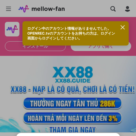
ログイン中のアカウント情報がありませんでした。
快適に視聴するなら、アプリをインストールしよう！
OPENREC.tvのアカウントをお持ちの方は、ログイン
画面からログインしてください。
インストール
アプリで開く
新規登録
OPENREC.tv アカウントは mellow-fan
OPENREC.tvアカウントはmellow-fanア
限定コミュニティ参加方法
パーソナルデータの登録
アカウントに移行しました。
カウントに統合しました。
すでにアカウントをお持ちの方は、ログイ
こちらからOPENREC.tvでログイン中のア
ン画面からログインしてください。
カウント情報を引き継ぐことができます。