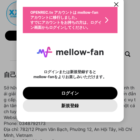
動画プレイリストを選択
生年月
XX88
固定動画に設定
不適切なユーザーとして報告しま
ファンレター
OPENREC.tv アカウントは mellow-fan
サブスクシェア
@
新規登録
ログイン
すか？
年
月
アカウントに移行しました。
マイページに表示されている動画 (ライブ配信、配
認証コードの入力
すでにアカウントをお持ちの方は、ログイ
生年月は登録後に変更できません。
信予定、アーカイブ、アップロード動画) をページ
選択できるプレイリストがありません。
応援している配信者にファンレターを送ることがで
ン画面からログインしてください。
ご確認ください
のトップに1つ固定できます。動画タイトル横のメ
ログイン
プレイリストは動画の再生画面で作成で
きます。好きなデザインを選んでメッセージを書い
ニューより設定することができます。
メールアドレスで新規登録
メールアドレスでログイン
問題を選択してください
フォロー
この限定コミュニティは、Discordで提供されてい
性別
きます。
たり、エールアイテムでデコレーションして、配信
メールアドレスにメールを送信しました。30分以内
パスワード再設定
ます。
者に届けましょう！
にメール記載の6桁の認証コードを入力してくださ
入力していただいたメールアドレ
男性
女性
その他
利用規約とプライバシーポリシーが更新されま
問題を選択してください
詳しくはこちら
※ファンレター機能は有料サービスです。
い。
または
または
ポイントが不足しています
した。 サービスを利用するには変更後の内容を
Discordアカウントをお持ちでない方
スに、パスワード再設定用URLを
セッションの有効期限が切れたた
ホーム
動画
キャプチャ
プレイリスト
登録したメールアドレスを入力し、送信してくださ
わいせつな表現
ブロックリストに追加しますか？
この動画の公開は終了しました
お住まいの地域
ご確認いただき、同意していただく必要があり
認証コード
い。
記載されたメールを送信しました
め、ログアウトしました
Discordとは？からDiscordにアクセス
X
X
ます。
mellowポイントの購入に進みますか？
他者を誹謗中傷する表現
のでご確認ください
0
6
ログインまたは新規登録すると
自己紹介
Discordアカウントを作成
mellow-fanをよりお楽しみいただけます。
キャンセル
OK
OK
0
500
著作権の侵害
Google
Google
利用規約
プレミアム会員に入会
を確認しました。
OK
いいえ
はい
mellow-fan のメールアドレス（mellow-fan.comド
この画面からDiscordに参加する
利用規約
および
プライバシーポリシー
に同意頂いた上で
ログイン
Sở hữu nền tảng công nghệ hiện đại, XX88 mang đến hệ sinh th
プライバシーポリシー
を確認しました。
メイン及びcs.openrec.co.jpドメイン）が受信拒否設
次にお進みください。
OK
プライバシーの侵害
ご登録いただいた情報はサービスの向上を目的
ログイン
ái giải trí phong phú gồm nổ hũ, bắn cá và casino trực tuyến đẳn
再設定する
動画プレイリストがありません
定に含まれていないかご確認ください。
Yahoo! JAPAN
Yahoo! JAPAN
Discordは第三者が提供するコミュニティーサービスで、
として使用いたします。
報告された問題については、利用規約に違反しているか
g cấp. Thương hiệu khẳng định uy tín qua phong cách phục vụ t
動画プレイリストを選択
パスワードを忘れた方は
こちら
過激な暴力や自傷行為
mellow-fanとは関わりがありません。Discordに関してのお
一部サービスをご利用いただくには、生年月の
どうかをスタッフが確認します。
この機能をむやみに使
ận tâm, vận hành minh bạch và bảo vệ quyền lợi hội viên một cá
新規登録
確認しました
問い合わせにはお答えすることができません。Discordの仕
アカウントをお持ちですか？
アカウントを作成する
登録が必要です。
用することは、利用規約違反になります。
ch tuyệt đối.
様変更により、限定コミュニティ特典の提供が終了する可能
入力
なりすまし行為
Appleでサインアップ
Appleでサインイン
動画のプレイリストを一つ選択すると、そのプレイ
ご登録いただいた情報は公開されません。
性がありますが、その際の補償は一切行いません。外部サー
Website:
https://xx88.guide/
リストの動画をマイページの上部にリストで表示す
ビスとのID連携に関する同意事項に同意の上、参加をお願い
閉じる
Phone: 0348792173
ることができます。
出会いを誘導する行為
ファンレターを作成
します。
送信
Địa chỉ: 782/12 Phạm Văn Bạch, Phường 12, An Hội Tây, Hồ Chí
mellow-fanの
mellow-fanの
利用規約
利用規約
・
・
プライバシーポリシー
プライバシーポリシー
・
・
外部
外部
登録
外部サービスとのID連携に関する同意事項
サービスとのID連携に関する同意事項
サービスとのID連携に関する同意事項
に同意頂いた上
に同意頂いた上
Minh, Vietnam
閉じる
ねずみ講やマルチ商法
動画プレイリストを選択
アカウント作成
で、次にお進みください
で、次にお進みください