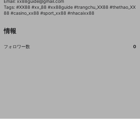
Email: xx88guide@gmail.com
誤解を招く配信設定
Tags: #XX88 #xx_88 #xx88guide #trangchu_XX88 #thethao_XX
あとで登録
Discordとは？
Discordに参加する
88 #casino_xx88 #sport_xx88 #nhacaixx88
mellow-fanからのお得な情報をメールで受
ゲームの録画禁止区域の配信
け取る
改造版・海賊版ソフトの配信
情報
政治的・宗教的・人種的な内容
フォロワー数
0
その他の問題