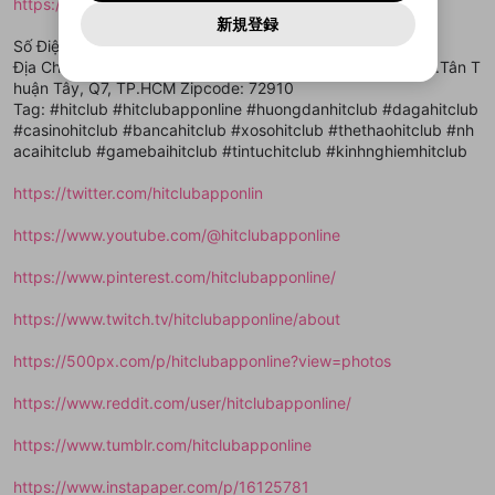
報告された問題については、利用規約に違反しているか
https://hitclubapp.online
動画プレイリストを選択
パスワードを忘れた方は
こちら
過激な暴力や自傷行為
mellow-fanとは関わりがありません。Discordに関してのお
一部サービスをご利用いただくには、生年月の
どうかをスタッフが確認します。
この機能をむやみに使
新規登録
確認しました
問い合わせにはお答えすることができません。Discordの仕
アカウントをお持ちですか？
アカウントを作成する
登録が必要です。
用することは、利用規約違反になります。
様変更により、限定コミュニティ特典の提供が終了する可能
Số Điện Thoại: (+84) 35 661 3211
入力
なりすまし行為
Appleでサインアップ
Appleでサインイン
動画のプレイリストを一つ選択すると、そのプレイ
ご登録いただいた情報は公開されません。
性がありますが、その際の補償は一切行いません。外部サー
Địa Chỉ: Số KE42, 43, đường Huỳnh Tân Phát, khu phố 1, P.Tân T
リストの動画をマイページの上部にリストで表示す
ビスとのID連携に関する同意事項に同意の上、参加をお願い
閉じる
huận Tây, Q7, TP.HCM Zipcode: 72910
ることができます。
出会いを誘導する行為
ファンレターを作成
します。
送信
mellow-fanの
mellow-fanの
利用規約
利用規約
・
・
プライバシーポリシー
プライバシーポリシー
・
・
外部
外部
Tag: #hitclub #hitclubapponline #huongdanhitclub #dagahitclub
登録
外部サービスとのID連携に関する同意事項
サービスとのID連携に関する同意事項
サービスとのID連携に関する同意事項
に同意頂いた上
に同意頂いた上
閉じる
ねずみ講やマルチ商法
#casinohitclub #bancahitclub #xosohitclub #thethaohitclub #nh
動画プレイリストを選択
アカウント作成
で、次にお進みください
で、次にお進みください
acaihitclub #gamebaihitclub #tintuchitclub #kinhnghiemhitclub
誤解を招く配信設定
あとで登録
Discordとは？
Discordに参加する
https://twitter.com/hitclubapponlin
mellow-fanからのお得な情報をメールで受
ゲームの録画禁止区域の配信
け取る
https://www.youtube.com/@hitclubapponline
改造版・海賊版ソフトの配信
https://www.pinterest.com/hitclubapponline/
政治的・宗教的・人種的な内容
https://www.twitch.tv/hitclubapponline/about
その他の問題
https://500px.com/p/hitclubapponline?view=photos
https://www.reddit.com/user/hitclubapponline/
https://www.tumblr.com/hitclubapponline
https://www.instapaper.com/p/16125781