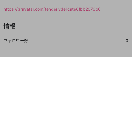
https://gravatar.com/tenderlydelicate6fbb2079b0
情報
フォロワー数
0