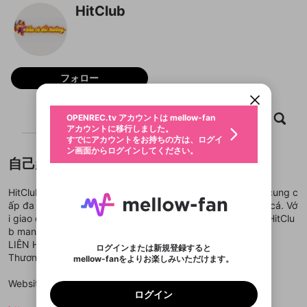
HitClub
新規登録
OPENREC.tv アカウントは mellow-fan
OPENREC.tvアカウントはmellow-fanア
限定コミュニティ参加方法
パーソナルデータの登録
アカウントに移行しました。
カウントに統合しました。
フォロー
すでにアカウントをお持ちの方は、ログイ
こちらからOPENREC.tvでログイン中のア
動画プレイリストを選択
ン画面からログインしてください。
カウント情報を引き継ぐことができます。
生年月
固定動画に設定
不適切なユーザーとして報告しま
ファンレター
ホーム
動画
キャプチャ
プレイリスト
OPENREC.tv アカウントは mellow-fan
サブスクシェア
@
新規登録
ログイン
すか？
年
月
アカウントに移行しました。
マイページに表示されている動画 (ライブ配信、配
認証コードの入力
すでにアカウントをお持ちの方は、ログイ
生年月は登録後に変更できません。
信予定、アーカイブ、アップロード動画) をページ
選択できるプレイリストがありません。
応援している配信者にファンレターを送ることがで
ン画面からログインしてください。
ご確認ください
のトップに1つ固定できます。動画タイトル横のメ
ログイン
プレイリストは動画の再生画面で作成で
きます。好きなデザインを選んでメッセージを書い
自己紹介
ニューより設定することができます。
メールアドレスで新規登録
メールアドレスでログイン
問題を選択してください
この限定コミュニティは、Discordで提供されてい
性別
きます。
たり、エールアイテムでデコレーションして、配信
メールアドレスにメールを送信しました。30分以内
パスワード再設定
ます。
者に届けましょう！
にメール記載の6桁の認証コードを入力してくださ
入力していただいたメールアドレ
男性
女性
その他
利用規約とプライバシーポリシーが更新されま
問題を選択してください
詳しくはこちら
HitClub là cổng game bài đổi thưởng hàng đầu Việt Nam, cung c
※ファンレター機能は有料サービスです。
い。
または
または
ポイントが不足しています
した。 サービスを利用するには変更後の内容を
ấp đa dạng trò chơi như game bài, slot, mini game và bắn cá. Vớ
Discordアカウントをお持ちでない方
スに、パスワード再設定用URLを
セッションの有効期限が切れたた
登録したメールアドレスを入力し、送信してくださ
わいせつな表現
ブロックリストに追加しますか？
この動画の公開は終了しました
i giao diện thân thiện, bảo mật cao và hỗ trợ đa nền tảng, HitClu
お住まいの地域
ご確認いただき、同意していただく必要があり
認証コード
い。
記載されたメールを送信しました
め、ログアウトしました
Discordとは？からDiscordにアクセス
b mang
X
X
ます。
mellowポイントの購入に進みますか？
他者を誹謗中傷する表現
LIÊN HỆ VỚI CHÚNG TÔI
のでご確認ください
0
6
ログインまたは新規登録すると
Discordアカウントを作成
Thương Hiệu: hitclub
mellow-fanをよりお楽しみいただけます。
キャンセル
OK
OK
0
500
著作権の侵害
Google
Google
利用規約
プレミアム会員に入会
を確認しました。
OK
いいえ
はい
mellow-fan のメールアドレス（mellow-fan.comド
この画面からDiscordに参加する
利用規約
および
プライバシーポリシー
に同意頂いた上で
ログイン
Website:
プライバシーポリシー
を確認しました。
メイン及びcs.openrec.co.jpドメイン）が受信拒否設
次にお進みください。
OK
プライバシーの侵害
ご登録いただいた情報はサービスの向上を目的
ログイン
再設定する
動画プレイリストがありません
定に含まれていないかご確認ください。
Yahoo! JAPAN
Yahoo! JAPAN
Discordは第三者が提供するコミュニティーサービスで、
として使用いたします。