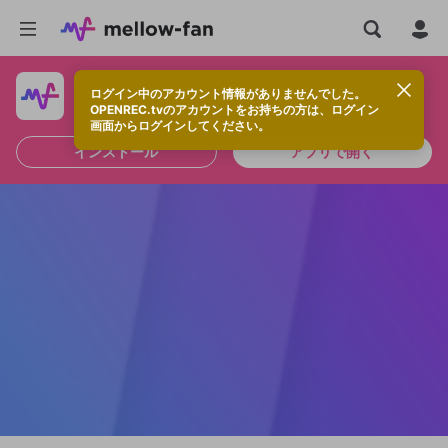
ログイン中のアカウント情報がありませんでした。
快適に視聴するなら、アプリをインストールしよう！
OPENREC.tvのアカウントをお持ちの方は、ログイン
画面からログインしてください。
インストール
アプリで開く