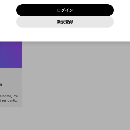
いいえ
はい
利用規約
および
プライバシーポリシー
に同意頂いた上で次にお
この画面からDiscordに参加する
プライバシーポリシー
を確認しました。
及びcs.openrec.co.jpドメイン）が受信拒否設定に含まれて
ログイン
進みください。
OK
プライバシーの侵害
ご登録いただいた情報はサービスの向上を目的として
動画プレイリストがありません
再設定する
いないかご確認ください。
ログイン
Yahoo! JAPAN
Yahoo! JAPAN
使用いたします。
Discordは第三者が提供するコミュニティーサービスで、mellow-
報告された問題については、利用規約に違反しているかどうか
パスワードを忘れた方は
こちら
過激な暴力や自傷行為
確認しました
fanとは関わりがありません。Discordに関してのお問い合わせには
一部サービスをご利用いただくには、生年月の登録が
をスタッフが確認します。
この機能をむやみに使用すること
新規登録
動画プレイリストを選択
お答えすることができません。Discordの仕様変更により、限定コ
アカウントをお持ちですか？
アカウントを作成する
入力
必要です。
は、利用規約違反になります。
Appleでサインアップ
Appleでサインイン
ミュニティ特典の提供が終了する可能性がありますが、その際の補
なりすまし行為
ご登録いただいた情報は公開されません。
償は一切行いません。外部サービスとのID連携に関する同意事項に
動画のプレイリストを一つ選択すると、そのプレイリストの動
同意の上、参加をお願いします。
出会いを誘導する行為
閉じる
画をマイページの上部にリストで表示することができます。
ファンレターを作成
送信
mellow-fanの
mellow-fanの
利用規約
利用規約
・
・
プライバシーポリシー
プライバシーポリシー
・
・
外部サービ
外部サービ
外部サービスとのID連携に関する同意事項
登録
スとのID連携に関する同意事項
スとのID連携に関する同意事項
に同意頂いた上で、次にお進み
に同意頂いた上で、次にお進み
閉じる
ねずみ講やマルチ商法
アカウント作成
動画プレイリストを選択
ください
ください
Discordとは？
Discordに参加する
誤解を招く配信設定
あとで登録
mellow-fanからのお得な情報をメールで受け取
ゲームの録画禁止区域の配信
る
改造版・海賊版ソフトの配信
rn
政治的・宗教的・人種的な内容
 a home, Pre
 residential
その他の問題
oviding a fa
pulent 3 BHK
ce. Prestige
e its residen
unmatched tha
tting-edge a