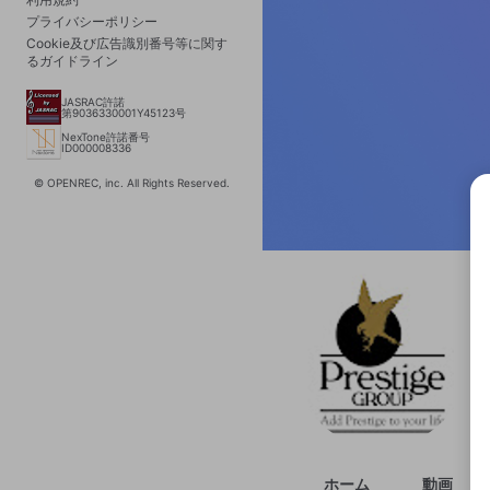
プライバシーポリシー
Cookie及び広告識別番号等に関す
るガイドライン
JASRAC許諾
第9036330001Y45123号
NexTone許諾番号
ID000008336
© OPENREC, inc. All Rights Reserved.
選択
きま
ホーム
動画