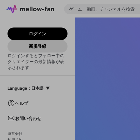
ログイン
新規登録
ログインするとフォロー中の
クリエイターの最新情報が表
示されます
Language
：
日本語
日本語
ヘルプ
English
お問い合わせ
中文(簡体)
한국어
運営会社
利用規約