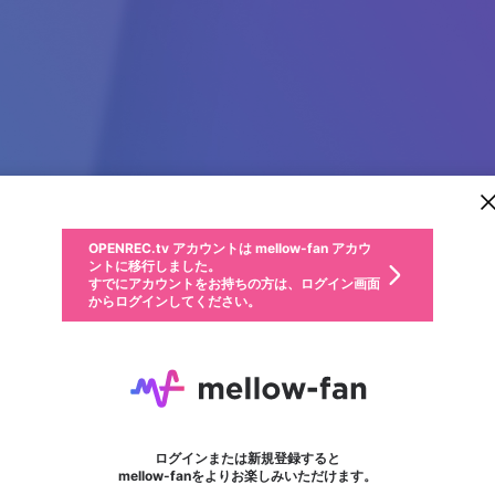
新規登録
OPENREC.tv アカウントは mellow-fan アカウ
OPENREC.tvアカウントはmellow-fanアカウン
パーソナルデータの登録
限定コミュニティ参加方法
ントに移行しました。
トに統合しました。
すでにアカウントをお持ちの方は、ログイン画面
こちらからOPENREC.tvでログイン中のアカウ
からログインしてください。
ント情報を引き継ぐことができます。
動画プレイリストを選択
生年月
固定動画に設定
不適切なユーザーとして報告します
ファンレター
サブスクシェア
OPENREC.tv アカウントは mellow-fan アカウ
@
新規登録
ログイン
か？
年
月
ントに移行しました。
マイページに表示されている動画 (ライブ配信、配信予定、ア
すでにアカウントをお持ちの方は、ログイン画面
ーカイブ、アップロード動画) をページのトップに1つ固定で
Prestige Park Grove
応援している配信者にファンレターを送ることができま
生年月は登録後に変更できません。
認証コードの入力
できるプレイリストがありません。プレイリストは動画の再生画面で作
からログインしてください。
きます。動画タイトル横のメニューより設定することができま
す。好きなデザインを選んでメッセージを書いたり、エ
ログイン
す。
ご確認ください
す。
メールアドレスで新規登録
メールアドレスでログイン
問題を選択してください
ールアイテムでデコレーションして、配信者に届けまし
性別
ょう！
メールアドレスにメールを送信しました。30分以内にメ
パスワード再設定
詳しくはこちら
この限定コミュニティは、Discordで提供されています。
入力していただいたメールアドレス
男性
女性
その他
問題を選択してください
※ファンレター機能は有料サービスです。
ール記載の6桁の認証コードを入力してください。
フォロー 1
利用規約とプライバシーポリシーが更新されました。
または
または
ポイントが不足しています
に、パスワード再設定用URLを記載
セッションの有効期限が切れたた
Discordアカウントをお持ちでない方
サービスを利用するには変更後の内容をご確認いただ
わいせつな表現
認証コード
検索履歴をすべて削除しますか？
チームメンバーに追加しますか？
ブロックリストに追加しますか？
この動画の公開は終了しました
登録したメールアドレスを入力し、送信してください。
お住まいの地域
されたメールを送信しましたのでご
め、ログアウトしました
き、同意していただく必要があります。
X
X
Discordとは？からDiscordにアクセス
mellowポイントの購入に進みますか？
他者を誹謗中傷する表現
0
6
確認ください
ログインまたは新規登録すると
Discordアカウントを作成
キャンセル
キャンセル
mellow-fanをよりお楽しみいただけます。
いいえ
OK
はい
はい
OK
利用規約
を確認しました。
0
500
著作権の侵害
Google
Google
キャプチャ
プレイリスト
フォロー
フォロワー
プレミアム会員に入会
mellow-fan のメールアドレス（mellow-fan.comドメイン
OK