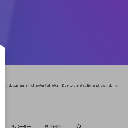
成で
Real estate is one of the most well-liked investment options because it carries little risk but has a high potential return. Due to the stability and low risk involved, real estate investments are appealing to modern investors. Real estate investments add to the value of an investor's portfolio while also offering shelter and safety. https://www.prestigeparksgrove.ind.in/ Refer- https://www.imdb.com/user/ur164402414 https://www.ehx.com/users/prestigegroves/ https://builtbybit.com/members/prestigegroves.437515/ https://www.wegohealth.com/register/invite/Prestige https://www.dokkan-battle.fr/forums/users/prestigegroves/ https://buyandsellhair.com/author/prestigegroves/ https://codap.concord.org/forums/users/prestigegrovesgmail-com/ https://wperp.com/users/prestigegroves/ https://www.jumpinsport.com/users/prestigegroves
サポーター
自己紹介