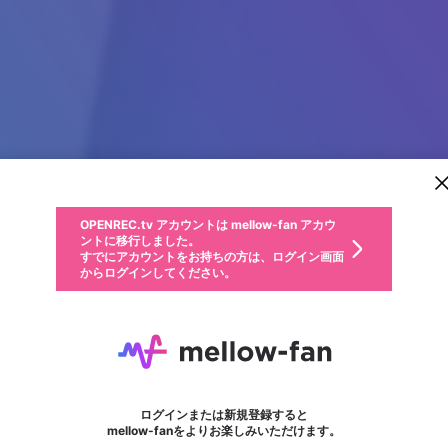
新規登録
OPENREC.tv アカウントは mellow-fan アカウ
OPENREC.tvアカウントはmellow-fanアカウン
パーソナルデータの登録
限定コミュニティ参加方法
ントに移行しました。
トに統合しました。
すでにアカウントをお持ちの方は、ログイン画面
こちらからOPENREC.tvでログイン中のアカウ
からログインしてください。
ント情報を引き継ぐことができます。
動画プレイリストを選択
生年月
固定動画に設定
不適切なユーザーとして報告します
ファンレター
サブスクシェア
OPENREC.tv アカウントは mellow-fan アカウ
@
新規登録
ログイン
か？
年
月
ントに移行しました。
マイページに表示されている動画 (ライブ配信、配信予定、ア
すでにアカウントをお持ちの方は、ログイン画面
ーカイブ、アップロード動画) をページのトップに1つ固定で
388BET MBA
応援している配信者にファンレターを送ることができま
生年月は登録後に変更できません。
認証コードの入力
できるプレイリストがありません。プレイリストは動画の再生画面で作
からログインしてください。
きます。動画タイトル横のメニューより設定することができま
す。好きなデザインを選んでメッセージを書いたり、エ
ログイン
す。
@
388betmba
ご確認ください
す。
メールアドレスで新規登録
メールアドレスでログイン
問題を選択してください
ールアイテムでデコレーションして、配信者に届けまし
性別
ょう！
メールアドレスにメールを送信しました。30分以内にメ
パスワード再設定
詳しくはこちら
この限定コミュニティは、Discordで提供されています。
入力していただいたメールアドレス
男性
女性
その他
問題を選択してください
※ファンレター機能は有料サービスです。
ール記載の6桁の認証コードを入力してください。
利用規約とプライバシーポリシーが更新されました。
または
または
ポイントが不足しています
フォロー
に、パスワード再設定用URLを記載
セッションの有効期限が切れたた
Discordアカウントをお持ちでない方
サービスを利用するには変更後の内容をご確認いただ
わいせつな表現
認証コード
検索履歴をすべて削除しますか？
ブロックリストに追加しますか？
この動画の公開は終了しました
登録したメールアドレスを入力し、送信してください。
お住まいの地域
されたメールを送信しましたのでご
め、ログアウトしました
き、同意していただく必要があります。
X
X
Discordとは？からDiscordにアクセス
mellowポイントの購入に進みますか？
他者を誹謗中傷する表現
0
6
確認ください
ログインまたは新規登録すると
Discordアカウントを作成
キャンセル
mellow-fanをよりお楽しみいただけます。
いいえ
OK
はい
OK
利用規約
を確認しました。
0
500
著作権の侵害
Google
Google
キャプチャ
プレイリスト
フォロー
フォロワー
プレミアム会員に入会
mellow-fan のメールアドレス（mellow-fan.comドメイン
OK