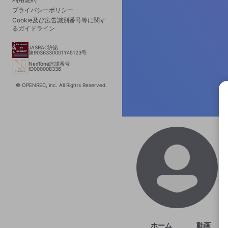
プライバシーポリシー
Cookie及び広告識別番号等に関す
るガイドライン
JASRAC許諾
第9036330001Y45123号
NexTone許諾番号
ID000008336
© OPENREC, inc. All Rights Reserved.
選択
きま
ホーム
動画