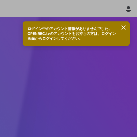
ログイン中のアカウント情報がありませんでした。
OPENREC.tvのアカウントをお持ちの方は、ログイン
画面からログインしてください。