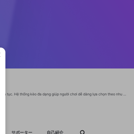
成で
Nhà cái 388BET thu hút người chơi nhờ tỷ lệ cược cạnh tranh và được cập nhật liên tục. Hệ thống kèo đa dạng giúp người chơi dễ dàng lựa chọn theo nhu cầu. Bên cạnh đó, các thông tin trận đấu được hiển thị rõ ràng, hỗ trợ đưa ra quyết định nhanh chóng và chính xác. Thông tin liên hệ: Website: https://mba-advice.gb.net/ Email: 388bet.cskh@gmail.com Địa chỉ: 38 Đường Đinh Bộ Lĩnh, Phường 26, Quận Bình Thạnh, TP Hồ Chí Minh Số điện thoại: 0925669751 Hastags: #388bet #nhacai388bet #linkvao388bet #dangky388bet https://twitter.com/388betmba https://www.youtube.com/@388betmba https://www.pinterest.com/388betmba/ https://gravatar.com/388betmba https://500px.com/p/388betmba https://www.twitch.tv/388betmba/about https://www.reddit.com/user/388betmba/ https://vimeo.com/388betmba https://www.tumblr.com/388betmba/
サポーター
自己紹介