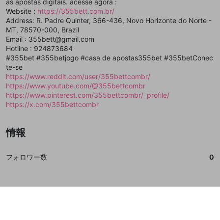
as apostas digitais. acesse agora :
誤解を招く配信設定
Website :
https://355bett.com.br/
あとで登録
Discordとは？
Discordに参加する
Address: R. Padre Quinter, 366-436, Novo Horizonte do Norte -
mellow-fanからのお得な情報をメールで受
ゲームの録画禁止区域の配信
MT, 78570-000, Brazil
け取る
Email : 355bett@gmail.com
改造版・海賊版ソフトの配信
Hotline : 924873684
#355bet #355betjogo #casa de apostas355bet #355betConec
政治的・宗教的・人種的な内容
te-se
https://www.reddit.com/user/355bettcombr/
その他の問題
https://www.youtube.com/@355bettcombr
https://www.pinterest.com/355bettcombr/_profile/
https://x.com/355bettcombr
情報
フォロワー数
0