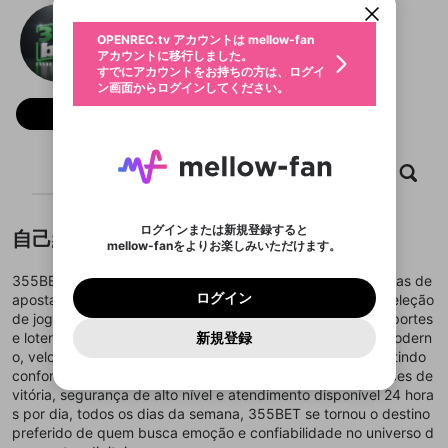
動画プレイリストを選択
生年月
355bettcombr
固定動画に設定
不適切なユーザーとして報告しま
ファンレター
OPENREC.tv アカウントは mellow-fan
サブスクシェア
@
355bettcombr
@
新規登録
ログイン
すか？
年
月
アカウントに移行しました。
マイページに表示されている動画 (ライブ配信、配
認証コードの入力
すでにアカウントをお持ちの方は、ログイ
生年月は登録後に変更できません。
信予定、アーカイブ、アップロード動画) をページ
選択できるプレイリストがありません。
応援している配信者にファンレターを送ることがで
ン画面からログインしてください。
ご確認ください
のトップに1つ固定できます。動画タイトル横のメ
ログイン
プレイリストは動画の再生画面で作成で
きます。好きなデザインを選んでメッセージを書い
ニューより設定することができます。
メールアドレスで新規登録
メールアドレスでログイン
問題を選択してください
フォロー
この限定コミュニティは、Discordで提供されてい
性別
きます。
たり、エールアイテムでデコレーションして、配信
メールアドレスにメールを送信しました。30分以内
パスワード再設定
ます。
者に届けましょう！
にメール記載の6桁の認証コードを入力してくださ
入力していただいたメールアドレ
男性
女性
その他
利用規約とプライバシーポリシーが更新されま
問題を選択してください
詳しくはこちら
※ファンレター機能は有料サービスです。
い。
または
または
ポイントが不足しています
した。 サービスを利用するには変更後の内容を
Discordアカウントをお持ちでない方
スに、パスワード再設定用URLを
セッションの有効期限が切れたた
ホーム
動画
キャプチャ
プレイリスト
登録したメールアドレスを入力し、送信してくださ
わいせつな表現
ブロックリストに追加しますか？
この動画の公開は終了しました
お住まいの地域
ご確認いただき、同意していただく必要があり
認証コード
い。
記載されたメールを送信しました
め、ログアウトしました
Discordとは？からDiscordにアクセス
X
X
ます。
mellowポイントの購入に進みますか？
他者を誹謗中傷する表現
のでご確認ください
0
6
ログインまたは新規登録すると
自己紹介
Discordアカウントを作成
mellow-fanをよりお楽しみいただけます。
キャンセル
OK
OK
0
500
著作権の侵害
Google
Google
利用規約
プレミアム会員に入会
を確認しました。
OK
いいえ
はい
mellow-fan のメールアドレス（mellow-fan.comド
この画面からDiscordに参加する
利用規約
および
プライバシーポリシー
に同意頂いた上で
ログイン
355BET é reconhecida como uma das principais plataformas de
プライバシーポリシー
を確認しました。
メイン及びcs.openrec.co.jpドメイン）が受信拒否設
次にお進みください。
OK
プライバシーの侵害
ご登録いただいた情報はサービスの向上を目的
ログイン
apostas e entretenimento online, oferecendo uma ampla seleção
再設定する
動画プレイリストがありません
定に含まれていないかご確認ください。
Yahoo! JAPAN
Yahoo! JAPAN
Discordは第三者が提供するコミュニティーサービスで、
として使用いたします。
報告された問題については、利用規約に違反しているか
de jogos empolgantes, incluindo cassino, caça-níqueis, esportes
動画プレイリストを選択
パスワードを忘れた方は
こちら
過激な暴力や自傷行為
mellow-fanとは関わりがありません。Discordに関してのお
一部サービスをご利用いただくには、生年月の
どうかをスタッフが確認します。
この機能をむやみに使
e loterias. A plataforma foi desenvolvida com um design modern
新規登録
確認しました
問い合わせにはお答えすることができません。Discordの仕
アカウントをお持ちですか？
アカウントを作成する
登録が必要です。
用することは、利用規約違反になります。
o, velocidade impressionante e navegação intuitiva, garantindo
様変更により、限定コミュニティ特典の提供が終了する可能
入力
なりすまし行為
Appleでサインアップ
Appleでサインイン
動画のプレイリストを一つ選択すると、そのプレイ
ご登録いただいた情報は公開されません。
性がありますが、その際の補償は一切行いません。外部サー
conforto e praticidade em cada jogada. Com ótimas chances de
リストの動画をマイページの上部にリストで表示す
ビスとのID連携に関する同意事項に同意の上、参加をお願い
閉じる
vitória, segurança de alto nível e atendimento disponível 24 hora
ることができます。
出会いを誘導する行為
ファンレターを作成
します。
送信
s por dia, todos os dias da semana, 355BET se tornou o destino
mellow-fanの
mellow-fanの
利用規約
利用規約
・
・
プライバシーポリシー
プライバシーポリシー
・
・
外部
外部
登録
外部サービスとのID連携に関する同意事項
サービスとのID連携に関する同意事項
サービスとのID連携に関する同意事項
に同意頂いた上
に同意頂いた上
preferido de quem busca emoção e confiabilidade no universo d
閉じる
ねずみ講やマルチ商法
動画プレイリストを選択
アカウント作成
で、次にお進みください
で、次にお進みください