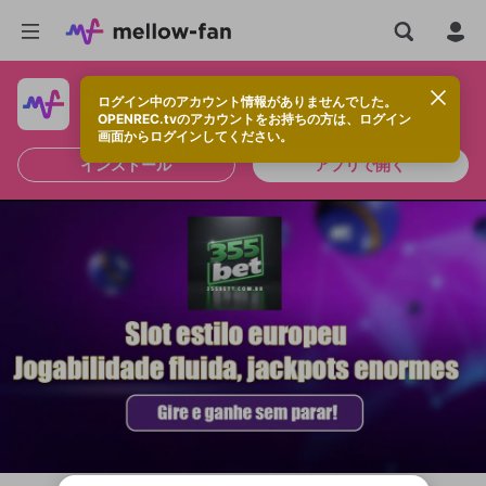
ログイン中のアカウント情報がありませんでした。
快適に視聴するなら、アプリをインストールしよう！
OPENREC.tvのアカウントをお持ちの方は、ログイン
画面からログインしてください。
インストール
アプリで開く
新規登録
OPENREC.tv アカウントは mellow-fan
OPENREC.tvアカウントはmellow-fanア
限定コミュニティ参加方法
パーソナルデータの登録
アカウントに移行しました。
カウントに統合しました。
すでにアカウントをお持ちの方は、ログイ
こちらからOPENREC.tvでログイン中のア
ン画面からログインしてください。
カウント情報を引き継ぐことができます。