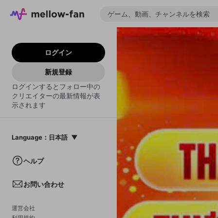
ログイン
新規登録
ログインするとフォロー中の
クリエイターの最新情報が表
示されます
Language
：
日本語
日本語
ヘルプ
English
お問い合わせ
中文(簡体)
한국어
運営会社
利用規約