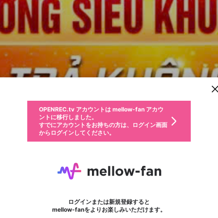
新規登録
OPENREC.tv アカウントは mellow-fan アカウ
OPENREC.tvアカウントはmellow-fanアカウン
パーソナルデータの登録
限定コミュニティ参加方法
ントに移行しました。
トに統合しました。
すでにアカウントをお持ちの方は、ログイン画面
こちらからOPENREC.tvでログイン中のアカウ
からログインしてください。
ント情報を引き継ぐことができます。
動画プレイリストを選択
生年月
固定動画に設定
不適切なユーザーとして報告します
ファンレター
サブスクシェア
OPENREC.tv アカウントは mellow-fan アカウ
@
新規登録
ログイン
か？
年
月
ントに移行しました。
マイページに表示されている動画 (ライブ配信、配信予定、ア
すでにアカウントをお持ちの方は、ログイン画面
ーカイブ、アップロード動画) をページのトップに1つ固定で
Nhà Cái 33Win
応援している配信者にファンレターを送ることができま
生年月は登録後に変更できません。
認証コードの入力
できるプレイリストがありません。プレイリストは動画の再生画面で作
からログインしてください。
きます。動画タイトル横のメニューより設定することができま
す。好きなデザインを選んでメッセージを書いたり、エ
ログイン
す。
@
33wingift
ご確認ください
す。
メールアドレスで新規登録
メールアドレスでログイン
問題を選択してください
ールアイテムでデコレーションして、配信者に届けまし
性別
ょう！
メールアドレスにメールを送信しました。30分以内にメ
パスワード再設定
詳しくはこちら
この限定コミュニティは、Discordで提供されています。
入力していただいたメールアドレス
男性
女性
その他
問題を選択してください
※ファンレター機能は有料サービスです。
ール記載の6桁の認証コードを入力してください。
利用規約とプライバシーポリシーが更新されました。
または
または
ポイントが不足しています
フォロー
に、パスワード再設定用URLを記載
セッションの有効期限が切れたた
Discordアカウントをお持ちでない方
サービスを利用するには変更後の内容をご確認いただ
わいせつな表現
認証コード
検索履歴をすべて削除しますか？
チームメンバーに追加しますか？
ブロックリストに追加しますか？
この動画の公開は終了しました
登録したメールアドレスを入力し、送信してください。
お住まいの地域
されたメールを送信しましたのでご
め、ログアウトしました
き、同意していただく必要があります。
X
X
Discordとは？からDiscordにアクセス
mellowポイントの購入に進みますか？
他者を誹謗中傷する表現
0
6
確認ください
ログインまたは新規登録すると
Discordアカウントを作成
キャンセル
キャンセル
mellow-fanをよりお楽しみいただけます。
いいえ
OK
はい
はい
OK
利用規約
を確認しました。
0
500
著作権の侵害
Google
Google
キャプチャ
プレイリスト
フォロー
フォロワー
プレミアム会員に入会
mellow-fan のメールアドレス（mellow-fan.comドメイン
OK