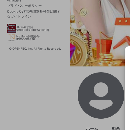
プライバシーポリシー
Cookie及び広告識別番号等に関す
るガイドライン
JASRAC許諾
第9036330001Y45123号
NexTone許諾番号
ID000008336
© OPENREC, inc. All Rights Reserved.
選択
きま
ホーム
動画