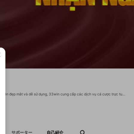
成で
Nhà cái 33win là một nhà cái cá cược trực tuyến phổ biến tại Việt Nam. Với giao diện đẹp mắt và dễ sử dụng, 33win cung cấp các dịch vụ cá cược trực tuyến cho nhiều trò chơi khác nhau như thể thao, casino trực tuyến, bắn cá, xổ số và nhiều trò chơi khác. Nhà cái này cung cấp nhiều ưu đãi hấp dẫn và hỗ trợ khách hàng 24/7. Đặc biệt, 33win cung cấp các phương thức thanh toán đa dạng và an toàn, đảm bảo sự tiện lợi và an tâm cho người chơi. Website: https://33wincom.online/ Địa chỉ: 59/20 Huỳnh Tịnh Của, Phường 8, Quận 3, Hồ Chí Minh, Việt Nam Email: 33wincom.online@gmail.com Phone: 0904756890 #33win #33wincom #33wincom_online Website: https://33wincom.online/ Twitter: https://x.com/33wincom1 Youtube: https://www.youtube.com/@33wincom2 Gravatar: https://gravatar.com/33wincom1 Twitch: https://www.twitch.tv/33wincom2/about Pinterest: https://www.pinterest.com/33wincom2/
サポーター
自己紹介