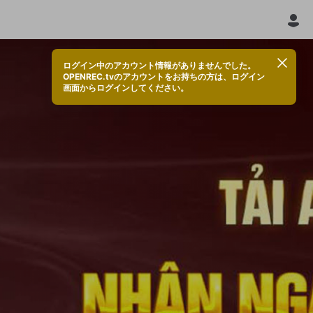
ログイン中のアカウント情報がありませんでした。
OPENREC.tvのアカウントをお持ちの方は、ログイン
画面からログインしてください。