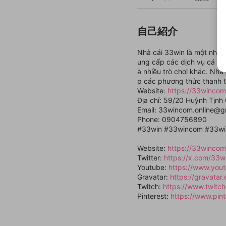
自己紹介
Nhà cái 33win là một nhà c
ung cấp các dịch vụ cá cượ
à nhiều trò chơi khác. Nhà
p các phương thức thanh t
Website:
https://33wincom.
Địa chỉ: 59/20 Huỳnh Tịnh
Email: 33wincom.online@g
Phone: 0904756890
#33win #33wincom #33wi
Website:
https://33wincom.
Twitter:
https://x.com/33
Youtube:
https://www.yo
Gravatar:
https://gravata
Twitch:
https://www.twitc
Pinterest:
https://www.pin