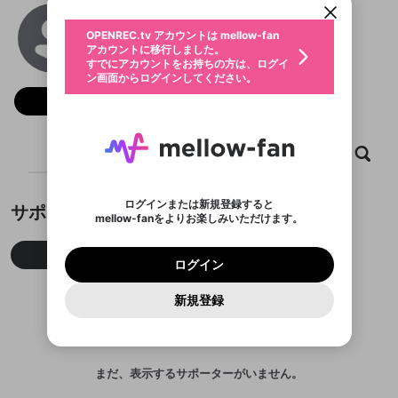
動画プレイリストを選択
生年月
33WIN
固定動画に設定
不適切なユーザーとして報告しま
ファンレター
OPENREC.tv アカウントは mellow-fan
サブスクシェア
@
33win39itcom
@
新規登録
ログイン
すか？
年
月
アカウントに移行しました。
マイページに表示されている動画 (ライブ配信、配
認証コードの入力
すでにアカウントをお持ちの方は、ログイ
生年月は登録後に変更できません。
信予定、アーカイブ、アップロード動画) をページ
選択できるプレイリストがありません。
応援している配信者にファンレターを送ることがで
ン画面からログインしてください。
ご確認ください
のトップに1つ固定できます。動画タイトル横のメ
ログイン
プレイリストは動画の再生画面で作成で
きます。好きなデザインを選んでメッセージを書い
ニューより設定することができます。
メールアドレスで新規登録
メールアドレスでログイン
問題を選択してください
フォロー
この限定コミュニティは、Discordで提供されてい
性別
きます。
たり、エールアイテムでデコレーションして、配信
メールアドレスにメールを送信しました。30分以内
パスワード再設定
ます。
者に届けましょう！
にメール記載の6桁の認証コードを入力してくださ
入力していただいたメールアドレ
男性
女性
その他
利用規約とプライバシーポリシーが更新されま
問題を選択してください
詳しくはこちら
※ファンレター機能は有料サービスです。
い。
または
または
ポイントが不足しています
した。 サービスを利用するには変更後の内容を
Discordアカウントをお持ちでない方
スに、パスワード再設定用URLを
セッションの有効期限が切れたた
ホーム
動画
キャプチャ
プレイリスト
登録したメールアドレスを入力し、送信してくださ
わいせつな表現
ブロックリストに追加しますか？
この動画の公開は終了しました
お住まいの地域
ご確認いただき、同意していただく必要があり
認証コード
い。
記載されたメールを送信しました
め、ログアウトしました
Discordとは？からDiscordにアクセス
X
X
ます。
mellowポイントの購入に進みますか？
他者を誹謗中傷する表現
のでご確認ください
0
6
ログインまたは新規登録すると
サポーター
Discordアカウントを作成
mellow-fanをよりお楽しみいただけます。
キャンセル
OK
OK
0
500
著作権の侵害
Google
Google
利用規約
プレミアム会員に入会
を確認しました。
OK
いいえ
はい
mellow-fan のメールアドレス（mellow-fan.comド
この画面からDiscordに参加する
利用規約
および
プライバシーポリシー
に同意頂いた上で
ログイン
プライバシーポリシー
を確認しました。
今月
先月
累積
メイン及びcs.openrec.co.jpドメイン）が受信拒否設
次にお進みください。
OK
プライバシーの侵害
ご登録いただいた情報はサービスの向上を目的
ログイン
再設定する
動画プレイリストがありません
定に含まれていないかご確認ください。
Yahoo! JAPAN
Yahoo! JAPAN
Discordは第三者が提供するコミュニティーサービスで、
として使用いたします。
報告された問題については、利用規約に違反しているか
動画プレイリストを選択
パスワードを忘れた方は
こちら
過激な暴力や自傷行為
mellow-fanとは関わりがありません。Discordに関してのお
一部サービスをご利用いただくには、生年月の
どうかをスタッフが確認します。
この機能をむやみに使
新規登録
確認しました
問い合わせにはお答えすることができません。Discordの仕
アカウントをお持ちですか？
アカウントを作成する
登録が必要です。
用することは、利用規約違反になります。
様変更により、限定コミュニティ特典の提供が終了する可能
入力
なりすまし行為
Appleでサインアップ
Appleでサインイン
動画のプレイリストを一つ選択すると、そのプレイ
ご登録いただいた情報は公開されません。
性がありますが、その際の補償は一切行いません。外部サー
リストの動画をマイページの上部にリストで表示す
ビスとのID連携に関する同意事項に同意の上、参加をお願い
閉じる
ることができます。
出会いを誘導する行為
ファンレターを作成
します。
送信
mellow-fanの
mellow-fanの
利用規約
利用規約
・
・
プライバシーポリシー
プライバシーポリシー
・
・
外部
外部
まだ、表示するサポーターがいません。
登録
外部サービスとのID連携に関する同意事項
サービスとのID連携に関する同意事項
サービスとのID連携に関する同意事項
に同意頂いた上
に同意頂いた上
閉じる
ねずみ講やマルチ商法
動画プレイリストを選択
アカウント作成
で、次にお進みください
で、次にお進みください