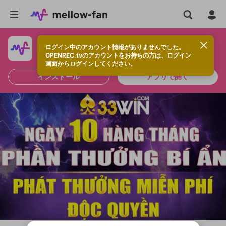
ログイン中のアカウント情報がありませんでした。
快適に視聴するなら、アプリをインストールしよう！
OPENREC.tvのアカウントをお持ちの方は、ログイン
画面からログインしてください。
インストール
アプリで開く
新規登録
OPENREC.tv アカウントは mellow-fan
OPENREC.tvアカウントはmellow-fanア
限定コミュニティ参加方法
パーソナルデータの登録
アカウントに移行しました。
カウントに統合しました。
すでにアカウントをお持ちの方は、ログイ
こちらからOPENREC.tvでログイン中のア
ン画面からログインしてください。
カウント情報を引き継ぐことができます。