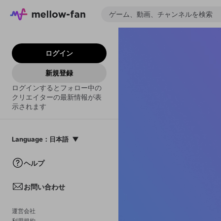
ログイン
新規登録
ログインするとフォロー中の
クリエイターの最新情報が表
示されます
Language
：
日本語
日本語
ヘルプ
English
お問い合わせ
中文(簡体)
한국어
運営会社
利用規約