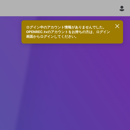
ログイン中のアカウント情報がありませんでした。
OPENREC.tvのアカウントをお持ちの方は、ログイン
画面からログインしてください。