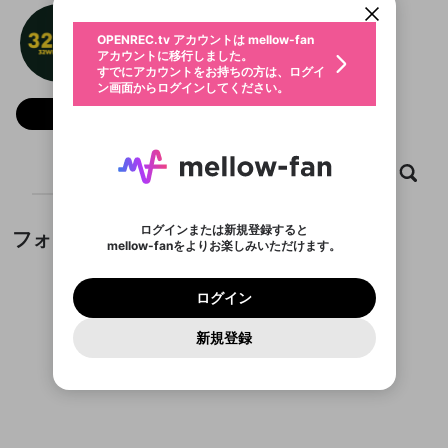
動画プレイリストを選択
生年月
32WIN
固定動画に設定
不適切なユーザーとして報告しま
ファンレター
OPENREC.tv アカウントは mellow-fan
サブスクシェア
@
32winstyle
@
新規登録
ログイン
すか？
年
月
アカウントに移行しました。
マイページに表示されている動画 (ライブ配信、配
認証コードの入力
すでにアカウントをお持ちの方は、ログイ
生年月は登録後に変更できません。
信予定、アーカイブ、アップロード動画) をページ
選択できるプレイリストがありません。
応援している配信者にファンレターを送ることがで
ン画面からログインしてください。
ご確認ください
のトップに1つ固定できます。動画タイトル横のメ
ログイン
プレイリストは動画の再生画面で作成で
きます。好きなデザインを選んでメッセージを書い
ニューより設定することができます。
メールアドレスで新規登録
メールアドレスでログイン
問題を選択してください
フォロー
この限定コミュニティは、Discordで提供されてい
性別
きます。
たり、エールアイテムでデコレーションして、配信
メールアドレスにメールを送信しました。30分以内
パスワード再設定
ます。
者に届けましょう！
にメール記載の6桁の認証コードを入力してくださ
入力していただいたメールアドレ
男性
女性
その他
利用規約とプライバシーポリシーが更新されま
問題を選択してください
詳しくはこちら
※ファンレター機能は有料サービスです。
い。
または
または
ポイントが不足しています
した。 サービスを利用するには変更後の内容を
Discordアカウントをお持ちでない方
スに、パスワード再設定用URLを
セッションの有効期限が切れたた
ホーム
動画
キャプチャ
プレイリスト
登録したメールアドレスを入力し、送信してくださ
わいせつな表現
ブロックリストに追加しますか？
この動画の公開は終了しました
お住まいの地域
ご確認いただき、同意していただく必要があり
認証コード
い。
記載されたメールを送信しました
め、ログアウトしました
Discordとは？からDiscordにアクセス
X
X
ます。
mellowポイントの購入に進みますか？
他者を誹謗中傷する表現
のでご確認ください
0
6
ログインまたは新規登録すると
フォロー
Discordアカウントを作成
mellow-fanをよりお楽しみいただけます。
キャンセル
OK
OK
0
500
著作権の侵害
Google
Google
利用規約
プレミアム会員に入会
を確認しました。
OK
いいえ
はい
mellow-fan のメールアドレス（mellow-fan.comド
この画面からDiscordに参加する
利用規約
および
プライバシーポリシー
に同意頂いた上で
ログイン
プライバシーポリシー
を確認しました。
メイン及びcs.openrec.co.jpドメイン）が受信拒否設
次にお進みください。
OK
プライバシーの侵害
ご登録いただいた情報はサービスの向上を目的
ログイン
再設定する
動画プレイリストがありません
定に含まれていないかご確認ください。
Yahoo! JAPAN
Yahoo! JAPAN
Discordは第三者が提供するコミュニティーサービスで、
として使用いたします。
報告された問題については、利用規約に違反しているか
動画プレイリストを選択
パスワードを忘れた方は
こちら
過激な暴力や自傷行為
mellow-fanとは関わりがありません。Discordに関してのお
一部サービスをご利用いただくには、生年月の
どうかをスタッフが確認します。
この機能をむやみに使
新規登録
確認しました
問い合わせにはお答えすることができません。Discordの仕
アカウントをお持ちですか？
アカウントを作成する
登録が必要です。
用することは、利用規約違反になります。
様変更により、限定コミュニティ特典の提供が終了する可能
入力
なりすまし行為
Appleでサインアップ
Appleでサインイン
動画のプレイリストを一つ選択すると、そのプレイ
ご登録いただいた情報は公開されません。
性がありますが、その際の補償は一切行いません。外部サー
フォローしているチャンネルがありません
リストの動画をマイページの上部にリストで表示す
ビスとのID連携に関する同意事項に同意の上、参加をお願い
閉じる
ることができます。
出会いを誘導する行為
ファンレターを作成
します。
送信
mellow-fanの
mellow-fanの
利用規約
利用規約
・
・
プライバシーポリシー
プライバシーポリシー
・
・
外部
外部
登録
外部サービスとのID連携に関する同意事項
サービスとのID連携に関する同意事項
サービスとのID連携に関する同意事項
に同意頂いた上
に同意頂いた上
閉じる
ねずみ講やマルチ商法
動画プレイリストを選択
アカウント作成
で、次にお進みください
で、次にお進みください