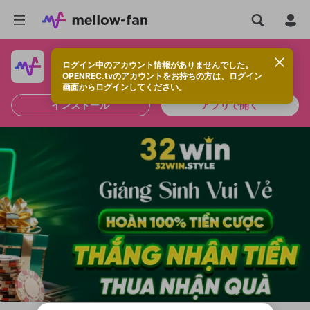
ログイン中のアカウント情報がありませんでした。
快適に視聴するなら、アプリをインストールしよう！
OPENREC.tvのアカウントをお持ちの方は、ログイン
画面からログインしてください。
インストール
アプリで開く
新規登録
OPENREC.tv アカウントは mellow-fan
OPENREC.tvアカウントはmellow-fanア
限定コミュニティ参加方法
パーソナルデータの登録
アカウントに移行しました。
カウントに統合しました。
すでにアカウントをお持ちの方は、ログイ
こちらからOPENREC.tvでログイン中のア
ン画面からログインしてください。
カウント情報を引き継ぐことができます。