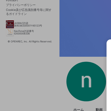
プライバシーポリシー
Cookie及び広告識別番号等に関す
るガイドライン
JASRAC許諾
第9036330001Y45123号
NexTone許諾番号
ID000008336
© OPENREC, inc. All Rights Reserved.
選択
きま
ホーム
動画