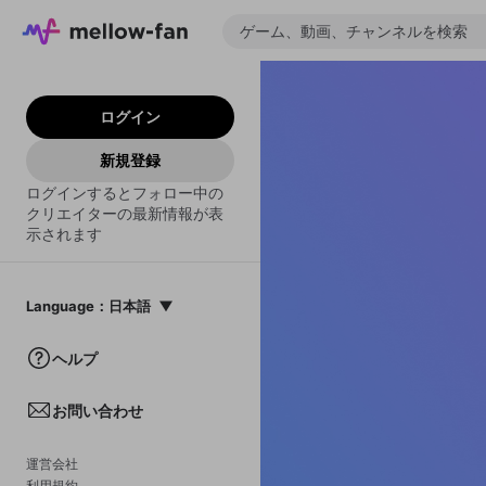
ログイン
新規登録
ログインするとフォロー中の
クリエイターの最新情報が表
示されます
Language
：
日本語
日本語
ヘルプ
English
お問い合わせ
中文(簡体)
한국어
運営会社
利用規約