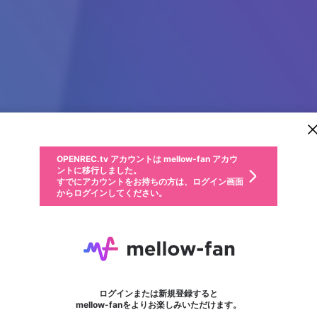
新規登録
OPENREC.tv アカウントは mellow-fan アカウ
OPENREC.tvアカウントはmellow-fanアカウン
パーソナルデータの登録
限定コミュニティ参加方法
ントに移行しました。
トに統合しました。
すでにアカウントをお持ちの方は、ログイン画面
こちらからOPENREC.tvでログイン中のアカウ
からログインしてください。
ント情報を引き継ぐことができます。
動画プレイリストを選択
生年月
固定動画に設定
不適切なユーザーとして報告します
ファンレター
サブスクシェア
OPENREC.tv アカウントは mellow-fan アカウ
@
新規登録
ログイン
か？
年
月
ントに移行しました。
マイページに表示されている動画 (ライブ配信、配信予定、ア
すでにアカウントをお持ちの方は、ログイン画面
ーカイブ、アップロード動画) をページのトップに1つ固定で
nivram aline
応援している配信者にファンレターを送ることができま
生年月は登録後に変更できません。
認証コードの入力
できるプレイリストがありません。プレイリストは動画の再生画面で作
からログインしてください。
きます。動画タイトル横のメニューより設定することができま
す。好きなデザインを選んでメッセージを書いたり、エ
ログイン
す。
ご確認ください
す。
メールアドレスで新規登録
メールアドレスでログイン
問題を選択してください
ールアイテムでデコレーションして、配信者に届けまし
https://joinlive77.com/
性別
ょう！
メールアドレスにメールを送信しました。30分以内にメ
パスワード再設定
詳しくはこちら
この限定コミュニティは、Discordで提供されています。
入力していただいたメールアドレス
男性
女性
その他
問題を選択してください
※ファンレター機能は有料サービスです。
ール記載の6桁の認証コードを入力してください。
フォロー
利用規約とプライバシーポリシーが更新されました。
または
または
ポイントが不足しています
に、パスワード再設定用URLを記載
セッションの有効期限が切れたた
Discordアカウントをお持ちでない方
サービスを利用するには変更後の内容をご確認いただ
わいせつな表現
認証コード
検索履歴をすべて削除しますか？
ブロックリストに追加しますか？
この動画の公開は終了しました
登録したメールアドレスを入力し、送信してください。
お住まいの地域
されたメールを送信しましたのでご
め、ログアウトしました
き、同意していただく必要があります。
X
X
Discordとは？からDiscordにアクセス
mellowポイントの購入に進みますか？
他者を誹謗中傷する表現
0
6
確認ください
ログインまたは新規登録すると
Discordアカウントを作成
キャンセル
mellow-fanをよりお楽しみいただけます。
いいえ
OK
はい
OK
利用規約
を確認しました。
0
500
著作権の侵害
Google
Google
キャプチャ
プレイリスト
フォロー
フォロワー
プレミアム会員に入会
mellow-fan のメールアドレス（mellow-fan.comドメイン
OK