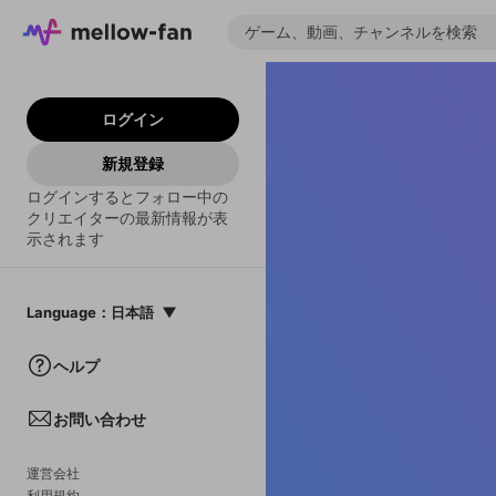
ログイン
新規登録
ログインするとフォロー中の
クリエイターの最新情報が表
示されます
Language
：
日本語
日本語
ヘルプ
English
お問い合わせ
中文(簡体)
한국어
運営会社
利用規約