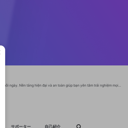
成で
Với F168, người chơi không chỉ giải trí mà còn tận hưởng cơ hội săn thưởng khủng mỗi ngày. Nền tảng hiện đại và an toàn giúp bạn yên tâm trải nghiệm mọi lúc, mọi nơi. Website: https://f-168.ink/ Email: support@f168.ink SĐT: 0915812378 Địa chỉ: 984 Lạc Long Quân, Phường 8, Tân Bình, Hồ Chí Minh, Việt Nam #f168 #trangchuf168 #dangkyf168 #f168ink #linkvaof168ink #f_168 #nhacaif168 Social: https://www.youtube.com/@F168INK https://twitter.com/F168INK https://www.pinterest.com/F168INK/ https://500px.com/p/f168ink https://gravatar.com/f168ink https://github.com/F168INK https://www.reddit.com/user/F168INK/ https://www.behance.net/f16812 https://sites.google.com/view/f168ink/trang-ch%E1%BB%A7 https://www.twitch.tv/f168ink/about https://issuu.com/f168ink https://linktr.ee/F168INK https://f168ink.bandcamp.com/album/f168 https://tinyurl.com/F168INK https://disqus.com/by/f168ink/ https://heylink.me/f168ink/ https://pixabay.com/es/users/52040638/ https://stackoverflow.com/users/31383861/f168ink http
サポーター
自己紹介