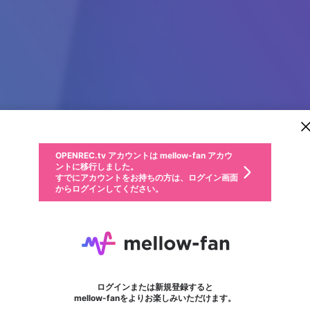
新規登録
OPENREC.tv アカウントは mellow-fan アカウ
OPENREC.tvアカウントはmellow-fanアカウン
パーソナルデータの登録
限定コミュニティ参加方法
ントに移行しました。
トに統合しました。
すでにアカウントをお持ちの方は、ログイン画面
こちらからOPENREC.tvでログイン中のアカウ
からログインしてください。
ント情報を引き継ぐことができます。
動画プレイリストを選択
生年月
固定動画に設定
不適切なユーザーとして報告します
ファンレター
サブスクシェア
OPENREC.tv アカウントは mellow-fan アカウ
@
新規登録
ログイン
か？
年
月
ントに移行しました。
マイページに表示されている動画 (ライブ配信、配信予定、ア
すでにアカウントをお持ちの方は、ログイン画面
ーカイブ、アップロード動画) をページのトップに1つ固定で
F168INK
応援している配信者にファンレターを送ることができま
生年月は登録後に変更できません。
認証コードの入力
できるプレイリストがありません。プレイリストは動画の再生画面で作
からログインしてください。
きます。動画タイトル横のメニューより設定することができま
す。好きなデザインを選んでメッセージを書いたり、エ
ログイン
す。
ご確認ください
す。
メールアドレスで新規登録
メールアドレスでログイン
問題を選択してください
ールアイテムでデコレーションして、配信者に届けまし
性別
ょう！
メールアドレスにメールを送信しました。30分以内にメ
パスワード再設定
詳しくはこちら
この限定コミュニティは、Discordで提供されています。
入力していただいたメールアドレス
男性
女性
その他
問題を選択してください
※ファンレター機能は有料サービスです。
ール記載の6桁の認証コードを入力してください。
フォロー
利用規約とプライバシーポリシーが更新されました。
または
または
ポイントが不足しています
に、パスワード再設定用URLを記載
セッションの有効期限が切れたた
Discordアカウントをお持ちでない方
サービスを利用するには変更後の内容をご確認いただ
わいせつな表現
認証コード
検索履歴をすべて削除しますか？
ブロックリストに追加しますか？
この動画の公開は終了しました
登録したメールアドレスを入力し、送信してください。
お住まいの地域
されたメールを送信しましたのでご
め、ログアウトしました
き、同意していただく必要があります。
X
X
Discordとは？からDiscordにアクセス
mellowポイントの購入に進みますか？
他者を誹謗中傷する表現
0
6
確認ください
ログインまたは新規登録すると
Discordアカウントを作成
キャンセル
mellow-fanをよりお楽しみいただけます。
いいえ
OK
はい
OK
利用規約
を確認しました。
0
500
著作権の侵害
Google
Google
キャプチャ
プレイリスト
フォロー
フォロワー
プレミアム会員に入会
mellow-fan のメールアドレス（mellow-fan.comドメイン
OK