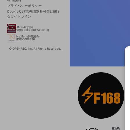
プライバシーポリシー
Cookie及び広告識別番号等に関す
るガイドライン
JASRAC許諾
第9036330001Y45123号
NexTone許諾番号
ID000008336
© OPENREC, inc. All Rights Reserved.
選択
きま
ホーム
動画