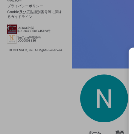
プライバシーポリシー
Cookie及び広告識別番号等に関す
るガイドライン
JASRAC許諾
第9036330001Y45123号
NexTone許諾番号
ID000008336
© OPENREC, inc. All Rights Reserved.
選択
きま
ホーム
動画