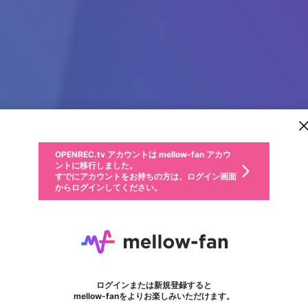
新規登録
OPENREC.tv アカウントは mellow-fan アカウ
OPENREC.tvアカウントはmellow-fanアカウン
パーソナルデータの登録
限定コミュニティ参加方法
ントに移行しました。
トに統合しました。
すでにアカウントをお持ちの方は、ログイン画面
こちらからOPENREC.tvでログイン中のアカウ
からログインしてください。
ント情報を引き継ぐことができます。
動画プレイリストを選択
生年月
固定動画に設定
不適切なユーザーとして報告します
ファンレター
サブスクシェア
OPENREC.tv アカウントは mellow-fan アカウ
@
新規登録
ログイン
か？
年
月
ントに移行しました。
マイページに表示されている動画 (ライブ配信、配信予定、ア
すでにアカウントをお持ちの方は、ログイン画面
ーカイブ、アップロード動画) をページのトップに1つ固定で
Noah Williams
応援している配信者にファンレターを送ることができま
生年月は登録後に変更できません。
認証コードの入力
できるプレイリストがありません。プレイリストは動画の再生画面で作
からログインしてください。
きます。動画タイトル横のメニューより設定することができま
す。好きなデザインを選んでメッセージを書いたり、エ
ログイン
す。
ご確認ください
す。
メールアドレスで新規登録
メールアドレスでログイン
問題を選択してください
ールアイテムでデコレーションして、配信者に届けまし
性別
ょう！
メールアドレスにメールを送信しました。30分以内にメ
パスワード再設定
詳しくはこちら
この限定コミュニティは、Discordで提供されています。
入力していただいたメールアドレス
男性
女性
その他
問題を選択してください
※ファンレター機能は有料サービスです。
ール記載の6桁の認証コードを入力してください。
フォロー
利用規約とプライバシーポリシーが更新されました。
または
または
ポイントが不足しています
に、パスワード再設定用URLを記載
セッションの有効期限が切れたた
Discordアカウントをお持ちでない方
サービスを利用するには変更後の内容をご確認いただ
わいせつな表現
認証コード
検索履歴をすべて削除しますか？
ブロックリストに追加しますか？
この動画の公開は終了しました
登録したメールアドレスを入力し、送信してください。
お住まいの地域
されたメールを送信しましたのでご
め、ログアウトしました
き、同意していただく必要があります。
X
X
Discordとは？からDiscordにアクセス
mellowポイントの購入に進みますか？
他者を誹謗中傷する表現
0
6
確認ください
ログインまたは新規登録すると
Discordアカウントを作成
キャンセル
mellow-fanをよりお楽しみいただけます。
いいえ
OK
はい
OK
利用規約
を確認しました。
0
500
著作権の侵害
Google
Google
キャプチャ
プレイリスト
フォロー
フォロワー
プレミアム会員に入会
mellow-fan のメールアドレス（mellow-fan.comドメイン
OK