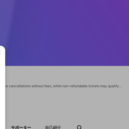
成で
The Lufthansa cancellation policy, varies by fare type. Fully refundable tickets allow cancellations without fees, while non-refundable tickets may qualify for a refund if canceled within 24 hours of booking, provided the departure is at least seven days away. Cancellation fees apply based on ticket conditions, but taxes may be refunded. If Lufthansa cancels a flight, passengers are entitled to a full refund. For details, check fare conditions or contact Lufthansa customer service. https://www.airlineterminalsguide.com/blog/lufthansa-cancellation-policy/ https://www.airlineterminalsguide.com/blog/jfk-lost-and-found/
サポーター
自己紹介