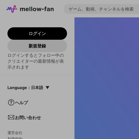
ログイン
新規登録
ログインするとフォロー中の
クリエイターの最新情報が表
示されます
Language
：
日本語
日本語
ヘルプ
English
お問い合わせ
中文(簡体)
한국어
運営会社
利用規約