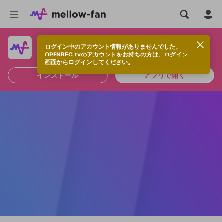
ログイン中のアカウント情報がありませんでした。
快適に視聴するなら、アプリをインストールしよう！
OPENREC.tvのアカウントをお持ちの方は、ログイン
画面からログインしてください。
インストール
アプリで開く
新規登録
OPENREC.tv アカウントは mellow-fan
OPENREC.tvアカウントはmellow-fanア
限定コミュニティ参加方法
パーソナルデータの登録