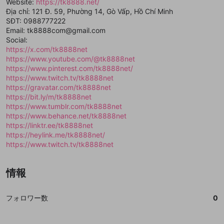
mellow-fanの
mellow-fanの
利用規約
利用規約
・
・
プライバシーポリシー
プライバシーポリシー
・
・
外部
外部
Website:
https://tk8888.net/
登録
外部サービスとのID連携に関する同意事項
サービスとのID連携に関する同意事項
サービスとのID連携に関する同意事項
に同意頂いた上
に同意頂いた上
閉じる
ねずみ講やマルチ商法
Địa chỉ: 121 Đ. 59, Phường 14, Gò Vấp, Hồ Chí Minh
動画プレイリストを選択
アカウント作成
で、次にお進みください
で、次にお進みください
SĐT: 0988777222
誤解を招く配信設定
Email: tk8888com@gmail.com
あとで登録
Discordとは？
Discordに参加する
Social:
mellow-fanからのお得な情報をメールで受
ゲームの録画禁止区域の配信
https://x.com/tk8888net
け取る
https://www.youtube.com/@tk8888net
改造版・海賊版ソフトの配信
https://www.pinterest.com/tk8888net/
https://www.twitch.tv/tk8888net
政治的・宗教的・人種的な内容
https://gravatar.com/tk8888net
https://bit.ly/m/tk8888net
その他の問題
https://www.tumblr.com/tk8888net
https://www.behance.net/tk8888net
https://linktr.ee/tk8888net
https://heylink.me/tk8888net/
https://www.twitch.tv/tk8888net
情報
フォロワー数
0