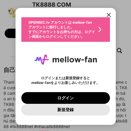
アカウントに移行しました。
カウントに統合しました。
TK8888 COM
すでにアカウントをお持ちの方は、ログイ
こちらからOPENREC.tvでログイン中のア
動画プレイリストを選択
ン画面からログインしてください。
カウント情報を引き継ぐことができます。
生年月
固定動画に設定
不適切なユーザーとして報告しま
ファンレター
OPENREC.tv アカウントは mellow-fan
サブスクシェア
@
新規登録
ログイン
すか？
年
月
アカウントに移行しました。
マイページに表示されている動画 (ライブ配信、配
認証コードの入力
すでにアカウントをお持ちの方は、ログイ
生年月は登録後に変更できません。
信予定、アーカイブ、アップロード動画) をページ
フォロー
選択できるプレイリストがありません。
応援している配信者にファンレターを送ることがで
ン画面からログインしてください。
ご確認ください
のトップに1つ固定できます。動画タイトル横のメ
ログイン
プレイリストは動画の再生画面で作成で
きます。好きなデザインを選んでメッセージを書い
ニューより設定することができます。
メールアドレスで新規登録
メールアドレスでログイン
問題を選択してください
この限定コミュニティは、Discordで提供されてい
性別
きます。
たり、エールアイテムでデコレーションして、配信
メールアドレスにメールを送信しました。30分以内
パスワード再設定
ます。
ホーム
動画
キャプチャ
プレイリスト
者に届けましょう！
にメール記載の6桁の認証コードを入力してくださ
入力していただいたメールアドレ
男性
女性
その他
利用規約とプライバシーポリシーが更新されま
問題を選択してください
詳しくはこちら
※ファンレター機能は有料サービスです。
い。
または
または
ポイントが不足しています
した。 サービスを利用するには変更後の内容を
Discordアカウントをお持ちでない方
スに、パスワード再設定用URLを
セッションの有効期限が切れたた
登録したメールアドレスを入力し、送信してくださ
わいせつな表現
ブロックリストに追加しますか？
この動画の公開は終了しました
お住まいの地域
ご確認いただき、同意していただく必要があり
認証コード
い。
記載されたメールを送信しました
め、ログアウトしました
自己紹介
Discordとは？からDiscordにアクセス
X
X
ます。
mellowポイントの購入に進みますか？
他者を誹謗中傷する表現
のでご確認ください
0
6
ログインまたは新規登録すると
Discordアカウントを作成
Tham gia TK88, người chơi sẽ được tận hưởng hàng loạt game c
mellow-fanをよりお楽しみいただけます。
キャンセル
OK
OK
0
500
著作権の侵害
Google
Google
利用規約
プレミアム会員に入会
を確認しました。
OK
á cược hấp dẫn từ các nhà phát hành hàng đầu như Win88. TK8
いいえ
はい
mellow-fan のメールアドレス（mellow-fan.comド
この画面からDiscordに参加する
利用規約
および
プライバシーポリシー
に同意頂いた上で
ログイン
8 cam kết mang đến giao diện thân thiện, bảo mật cao, đảm bả
プライバシーポリシー
を確認しました。
メイン及びcs.openrec.co.jpドメイン）が受信拒否設
次にお進みください。
OK
プライバシーの侵害
ご登録いただいた情報はサービスの向上を目的
ログイン
o an toàn tuyệt đối cho giao dịch của người dùng. Bên cạnh đó,
再設定する
動画プレイリストがありません
定に含まれていないかご確認ください。
Yahoo! JAPAN
Yahoo! JAPAN
Discordは第三者が提供するコミュニティーサービスで、
として使用いたします。
報告された問題については、利用規約に違反しているか
TK88 còn có nhiều chương trình khuyến mãi, như thưởng nạp lầ
動画プレイリストを選択
パスワードを忘れた方は
こちら
過激な暴力や自傷行為
mellow-fanとは関わりがありません。Discordに関してのお
一部サービスをご利用いただくには、生年月の
どうかをスタッフが確認します。
この機能をむやみに使
新規登録
n đầu 988K, hoàn tiền mỗi ngày, giúp người chơi có thêm cơ hội
確認しました
問い合わせにはお答えすることができません。Discordの仕
アカウントをお持ちですか？
アカウントを作成する
登録が必要です。
用することは、利用規約違反になります。
様変更により、限定コミュニティ特典の提供が終了する可能
gia tăng lợi nhuận. Đây là sân chơi lý tưởng dành cho các cược t
入力
なりすまし行為
Appleでサインアップ
Appleでサインイン
動画のプレイリストを一つ選択すると、そのプレイ
ご登録いただいた情報は公開されません。
性がありますが、その際の補償は一切行いません。外部サー
hủ đam mê thử thách! #tk88 #nhacaitk88 #tk8888 #nhacaitk88
リストの動画をマイページの上部にリストで表示す
ビスとのID連携に関する同意事項に同意の上、参加をお願い
閉じる
88 #tk8888net #nhacaitk8888net
ることができます。
出会いを誘導する行為
ファンレターを作成
します。
送信