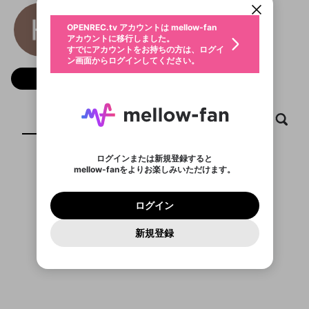
動画プレイリストを選択
生年月
MM88
固定動画に設定
不適切なユーザーとして報告しま
ファンレター
OPENREC.tv アカウントは mellow-fan
サブスクシェア
@
新規登録
ログイン
すか？
年
月
アカウントに移行しました。
マイページに表示されている動画 (ライブ配信、配
認証コードの入力
すでにアカウントをお持ちの方は、ログイ
生年月は登録後に変更できません。
信予定、アーカイブ、アップロード動画) をページ
選択できるプレイリストがありません。
応援している配信者にファンレターを送ることがで
ン画面からログインしてください。
ご確認ください
のトップに1つ固定できます。動画タイトル横のメ
ログイン
プレイリストは動画の再生画面で作成で
きます。好きなデザインを選んでメッセージを書い
ニューより設定することができます。
メールアドレスで新規登録
メールアドレスでログイン
問題を選択してください
フォロー
この限定コミュニティは、Discordで提供されてい
性別
きます。
たり、エールアイテムでデコレーションして、配信
メールアドレスにメールを送信しました。30分以内
パスワード再設定
ます。
者に届けましょう！
にメール記載の6桁の認証コードを入力してくださ
入力していただいたメールアドレ
男性
女性
その他
利用規約とプライバシーポリシーが更新されま
問題を選択してください
詳しくはこちら
※ファンレター機能は有料サービスです。
い。
または
または
ポイントが不足しています
した。 サービスを利用するには変更後の内容を
Discordアカウントをお持ちでない方
スに、パスワード再設定用URLを
セッションの有効期限が切れたた
ホーム
動画
キャプチャ
プレイリスト
登録したメールアドレスを入力し、送信してくださ
わいせつな表現
ブロックリストに追加しますか？
この動画の公開は終了しました
お住まいの地域
ご確認いただき、同意していただく必要があり
認証コード
い。
記載されたメールを送信しました
め、ログアウトしました
Discordとは？からDiscordにアクセス
X
X
ます。
mellowポイントの購入に進みますか？
他者を誹謗中傷する表現
のでご確認ください
0
6
ログインまたは新規登録すると
Discordアカウントを作成
mellow-fanをよりお楽しみいただけます。
キャンセル
OK
OK
0
500
著作権の侵害
表示するコンテンツがありません
Google
Google
利用規約
プレミアム会員に入会
を確認しました。
OK
いいえ
はい
mellow-fan のメールアドレス（mellow-fan.comド
この画面からDiscordに参加する
利用規約
および
プライバシーポリシー
に同意頂いた上で
ログイン
プライバシーポリシー
を確認しました。
メイン及びcs.openrec.co.jpドメイン）が受信拒否設
次にお進みください。
OK
プライバシーの侵害
ご登録いただいた情報はサービスの向上を目的
ログイン
再設定する
動画プレイリストがありません
定に含まれていないかご確認ください。
Yahoo! JAPAN
Yahoo! JAPAN
Discordは第三者が提供するコミュニティーサービスで、
として使用いたします。
報告された問題については、利用規約に違反しているか
動画プレイリストを選択
パスワードを忘れた方は
こちら
過激な暴力や自傷行為
mellow-fanとは関わりがありません。Discordに関してのお
一部サービスをご利用いただくには、生年月の
どうかをスタッフが確認します。
この機能をむやみに使
新規登録
確認しました
問い合わせにはお答えすることができません。Discordの仕
アカウントをお持ちですか？
アカウントを作成する
登録が必要です。
用することは、利用規約違反になります。
様変更により、限定コミュニティ特典の提供が終了する可能
入力
なりすまし行為
Appleでサインアップ
Appleでサインイン
動画のプレイリストを一つ選択すると、そのプレイ
ご登録いただいた情報は公開されません。
性がありますが、その際の補償は一切行いません。外部サー
リストの動画をマイページの上部にリストで表示す
ビスとのID連携に関する同意事項に同意の上、参加をお願い
閉じる
ることができます。
出会いを誘導する行為
ファンレターを作成
します。
送信
mellow-fanの
mellow-fanの
利用規約
利用規約
・
・
プライバシーポリシー
プライバシーポリシー
・
・
外部
外部
登録
外部サービスとのID連携に関する同意事項
サービスとのID連携に関する同意事項
サービスとのID連携に関する同意事項
に同意頂いた上
に同意頂いた上
閉じる
ねずみ講やマルチ商法
動画プレイリストを選択
アカウント作成
で、次にお進みください
で、次にお進みください