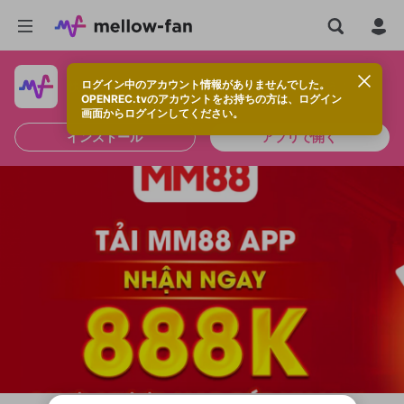
ログイン中のアカウント情報がありませんでした。
快適に視聴するなら、アプリをインストールしよう！
OPENREC.tvのアカウントをお持ちの方は、ログイン
画面からログインしてください。
インストール
アプリで開く
新規登録
OPENREC.tv アカウントは mellow-fan
OPENREC.tvアカウントはmellow-fanア
限定コミュニティ参加方法
パーソナルデータの登録
アカウントに移行しました。
カウントに統合しました。
すでにアカウントをお持ちの方は、ログイ
こちらからOPENREC.tvでログイン中のア
ン画面からログインしてください。
カウント情報を引き継ぐことができます。