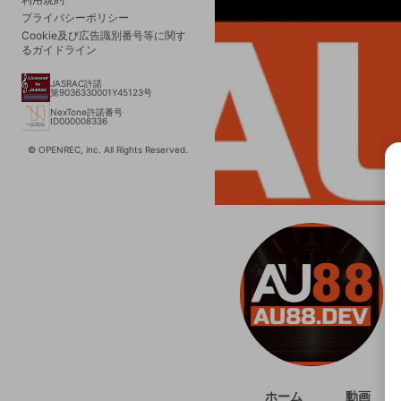
プライバシーポリシー
Cookie及び広告識別番号等に関す
るガイドライン
JASRAC許諾
第9036330001Y45123号
NexTone許諾番号
ID000008336
© OPENREC, inc. All Rights Reserved.
選択
きま
ホーム
動画