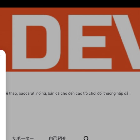
成で
Au88 là nền tảng cá cược chuyên nghiệp, cung cấp dịch vụ cá cược toàn diện từ thể thao, baccarat, nổ hũ, bắn cá cho đến các trò chơi đổi thưởng hấp dẫn khác. Tại au88.dev, người chơi có thể trải nghiệm giao diện thân thiện, hỗ trợ 24/7, thanh toán linh hoạt và bảo mật tối ưu. Hệ thống khuyến mãi của Au88 được cập nhật liên tục, mang đến lợi ích lớn cho người chơi mới và thành viên trung thành. Thông tin liên hệ: Thương hiệu: Au88 Website: https://au88.dev Email: support@au88.dev Số điện thoại: 0913 764 228 Địa chỉ: 17A Nguyễn Phi Khanh, Phường Tân Định, Quận 1, TP. Hồ Chí Minh Zipcode: 700000 Hashtag: #au88 #au88dev #nhacaiau88 #dangkyau88 #au88tructuyen #au88uytin https://x.com/Au88dev https://www.youtube.com/@Au88dev https://www.reddit.com/user/Au88dev/ https://www.twitch.tv/au88dev/about https://500px.com/p/au88dev?view=photos https://www.pinterest.com/Au88dev/_profile/ https://www.behance.net/Au88dev https://pubhtml5.com/homepage/hroga/ https://os.mbed.com/users/au88dev/
サポーター
自己紹介