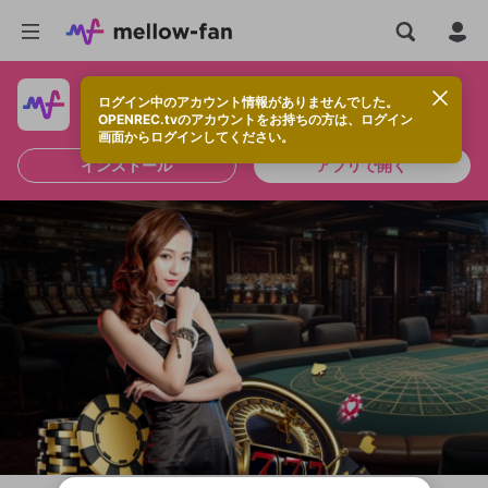
ログイン中のアカウント情報がありませんでした。
快適に視聴するなら、アプリをインストールしよう！
OPENREC.tvのアカウントをお持ちの方は、ログイン
画面からログインしてください。
インストール
アプリで開く
新規登録
OPENREC.tv アカウントは mellow-fan
OPENREC.tvアカウントはmellow-fanア
限定コミュニティ参加方法
パーソナルデータの登録
アカウントに移行しました。
カウントに統合しました。
すでにアカウントをお持ちの方は、ログイ
こちらからOPENREC.tvでログイン中のア
ン画面からログインしてください。
カウント情報を引き継ぐことができます。