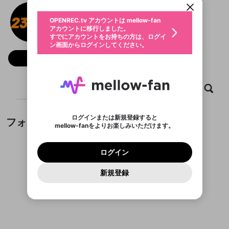
動画プレイリストを選択
生年月
23win men
固定動画に設定
不適切なユーザーとして報告しま
ファンレター
OPENREC.tv アカウントは mellow-fan
サブスクシェア
@
23winmen
@
新規登録
ログイン
すか？
年
月
アカウントに移行しました。
マイページに表示されている動画 (ライブ配信、配
認証コードの入力
すでにアカウントをお持ちの方は、ログイ
生年月は登録後に変更できません。
信予定、アーカイブ、アップロード動画) をページ
選択できるプレイリストがありません。
応援している配信者にファンレターを送ることがで
ン画面からログインしてください。
ご確認ください
のトップに1つ固定できます。動画タイトル横のメ
ログイン
プレイリストは動画の再生画面で作成で
きます。好きなデザインを選んでメッセージを書い
ニューより設定することができます。
メールアドレスで新規登録
メールアドレスでログイン
問題を選択してください
フォロー
この限定コミュニティは、Discordで提供されてい
性別
きます。
たり、エールアイテムでデコレーションして、配信
メールアドレスにメールを送信しました。30分以内
パスワード再設定
ます。
者に届けましょう！
にメール記載の6桁の認証コードを入力してくださ
入力していただいたメールアドレ
男性
女性
その他
利用規約とプライバシーポリシーが更新されま
問題を選択してください
詳しくはこちら
※ファンレター機能は有料サービスです。
い。
または
または
ポイントが不足しています
した。 サービスを利用するには変更後の内容を
Discordアカウントをお持ちでない方
スに、パスワード再設定用URLを
セッションの有効期限が切れたた
ホーム
動画
キャプチャ
プレイリスト
登録したメールアドレスを入力し、送信してくださ
わいせつな表現
チームメンバーに追加しますか？
ブロックリストに追加しますか？
この動画の公開は終了しました
お住まいの地域
ご確認いただき、同意していただく必要があり
認証コード
い。
記載されたメールを送信しました
め、ログアウトしました
Discordとは？からDiscordにアクセス
X
X
ます。
mellowポイントの購入に進みますか？
他者を誹謗中傷する表現
のでご確認ください
0
6
ログインまたは新規登録すると
フォロワー
Discordアカウントを作成
mellow-fanをよりお楽しみいただけます。
キャンセル
キャンセル
OK
はい
OK
0
500
著作権の侵害
Google
Google
利用規約
プレミアム会員に入会
を確認しました。
OK
いいえ
はい
mellow-fan のメールアドレス（mellow-fan.comド
この画面からDiscordに参加する
利用規約
および
プライバシーポリシー
に同意頂いた上で
ログイン
プライバシーポリシー
を確認しました。
メイン及びcs.openrec.co.jpドメイン）が受信拒否設
次にお進みください。
OK
プライバシーの侵害
ご登録いただいた情報はサービスの向上を目的
ログイン
再設定する
動画プレイリストがありません
定に含まれていないかご確認ください。
Yahoo! JAPAN
Yahoo! JAPAN
Discordは第三者が提供するコミュニティーサービスで、
として使用いたします。
報告された問題については、利用規約に違反しているか
動画プレイリストを選択
パスワードを忘れた方は
こちら
過激な暴力や自傷行為
mellow-fanとは関わりがありません。Discordに関してのお
一部サービスをご利用いただくには、生年月の
どうかをスタッフが確認します。
この機能をむやみに使
新規登録
確認しました
問い合わせにはお答えすることができません。Discordの仕
アカウントをお持ちですか？
アカウントを作成する
登録が必要です。
用することは、利用規約違反になります。
様変更により、限定コミュニティ特典の提供が終了する可能
入力
なりすまし行為
Appleでサインアップ
Appleでサインイン
動画のプレイリストを一つ選択すると、そのプレイ
ご登録いただいた情報は公開されません。
性がありますが、その際の補償は一切行いません。外部サー
フォロワーがまだいません
リストの動画をマイページの上部にリストで表示す
ビスとのID連携に関する同意事項に同意の上、参加をお願い
閉じる
ることができます。
出会いを誘導する行為
ファンレターを作成
します。
送信
mellow-fanの
mellow-fanの
利用規約
利用規約
・
・
プライバシーポリシー
プライバシーポリシー
・
・
外部
外部
登録
外部サービスとのID連携に関する同意事項
サービスとのID連携に関する同意事項
サービスとのID連携に関する同意事項
に同意頂いた上
に同意頂いた上
閉じる
ねずみ講やマルチ商法
動画プレイリストを選択
アカウント作成
で、次にお進みください
で、次にお進みください