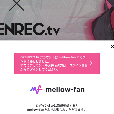
新規登録
OPENREC.tv アカウントは mellow-fan アカウ
OPENREC.tvアカウントはmellow-fanアカウン
パーソナルデータの登録
限定コミュニティ参加方法
ントに移行しました。
トに統合しました。
すでにアカウントをお持ちの方は、ログイン画面
こちらからOPENREC.tvでログイン中のアカウ
からログインしてください。
ント情報を引き継ぐことができます。
動画プレイリストを選択
生年月
固定動画に設定
不適切なユーザーとして報告します
ファンレター
サブスクシェア
OPENREC.tv アカウントは mellow-fan アカウ
@
新規登録
ログイン
か？
年
月
ントに移行しました。
マイページに表示されている動画 (ライブ配信、配信予定、ア
すでにアカウントをお持ちの方は、ログイン画面
ーカイブ、アップロード動画) をページのトップに1つ固定で
闇夜乃モルル
応援している配信者にファンレターを送ることができま
生年月は登録後に変更できません。
認証コードの入力
できるプレイリストがありません。プレイリストは動画の再生画面で作
からログインしてください。
きます。動画タイトル横のメニューより設定することができま
す。好きなデザインを選んでメッセージを書いたり、エ
ログイン
す。
@
23_yamiyonomoruru
ご確認ください
す。
メールアドレスで新規登録
メールアドレスでログイン
問題を選択してください
ールアイテムでデコレーションして、配信者に届けまし
性別
ょう！
メールアドレスにメールを送信しました。30分以内にメ
パスワード再設定
詳しくはこちら
この限定コミュニティは、Discordで提供されています。
フォロー 7,144
入力していただいたメールアドレス
ファンレター
男性
女性
その他
問題を選択してください
※ファンレター機能は有料サービスです。
ール記載の6桁の認証コードを入力してください。
利用規約とプライバシーポリシーが更新されました。
または
または
ポイントが不足しています
に、パスワード再設定用URLを記載
セッションの有効期限が切れたた
Discordアカウントをお持ちでない方
サービスを利用するには変更後の内容をご確認いただ
わいせつな表現
認証コード
検索履歴をすべて削除しますか？
ブロックリストに追加しますか？
この動画の公開は終了しました
登録したメールアドレスを入力し、送信してください。
お住まいの地域
されたメールを送信しましたのでご
め、ログアウトしました
き、同意していただく必要があります。
X
X
Discordとは？からDiscordにアクセス
mellowポイントの購入に進みますか？
他者を誹謗中傷する表現
0
6
確認ください
ログインまたは新規登録すると
Discordアカウントを作成
キャンセル
mellow-fanをよりお楽しみいただけます。
いいえ
OK
はい
OK
利用規約
を確認しました。
0
500
著作権の侵害
Google
Google
キャプチャ
プレイリスト
フォロー
フォロワー
プレミアム会員に入会
mellow-fan のメールアドレス（mellow-fan.comドメイン
OK