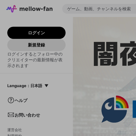
ログイン
新規登録
ログインするとフォロー中の
クリエイターの最新情報が表
示されます
Language
：
日本語
日本語
ヘルプ
English
お問い合わせ
中文(簡体)
한국어
運営会社
利用規約