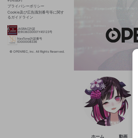
プライバシーポリシー
Cookie及び広告識別番号等に関す
るガイドライン
JASRAC許諾
第9036330001Y45123号
NexTone許諾番号
ID000008336
© OPENREC, inc. All Rights Reserved.
選択
きま
ホーム
動画