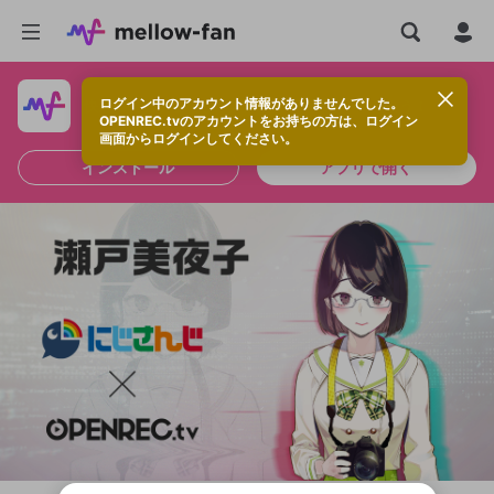
ログイン中のアカウント情報がありませんでした。
快適に視聴するなら、アプリをインストールしよう！
OPENREC.tvのアカウントをお持ちの方は、ログイン
画面からログインしてください。
インストール
アプリで開く
新規登録
OPENREC.tv アカウントは mellow-fan
OPENREC.tvアカウントはmellow-fanア
限定コミュニティ参加方法
パーソナルデータの登録
アカウントに移行しました。
カウントに統合しました。
すでにアカウントをお持ちの方は、ログイ
こちらからOPENREC.tvでログイン中のア
ン画面からログインしてください。
カウント情報を引き継ぐことができます。