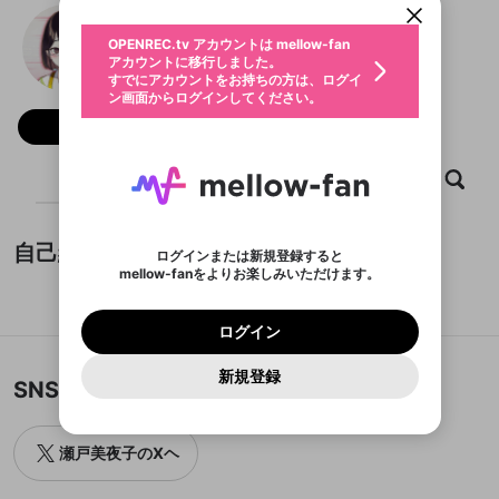
動画プレイリストを選択
生年月
瀬戸美夜子
固定動画に設定
不適切なユーザーとして報告しま
ファンレター
OPENREC.tv アカウントは mellow-fan
サブスクシェア
@
23_setomiyako
瀬戸美夜子のXヘ
@
新規登録
ログイン
すか？
年
月
アカウントに移行しました。
マイページに表示されている動画 (ライブ配信、配
認証コードの入力
すでにアカウントをお持ちの方は、ログイ
生年月は登録後に変更できません。
信予定、アーカイブ、アップロード動画) をページ
選択できるプレイリストがありません。
応援している配信者にファンレターを送ることがで
ン画面からログインしてください。
ご確認ください
のトップに1つ固定できます。動画タイトル横のメ
ログイン
プレイリストは動画の再生画面で作成で
きます。好きなデザインを選んでメッセージを書い
ニューより設定することができます。
メールアドレスで新規登録
メールアドレスでログイン
問題を選択してください
フォロー 2,282
この限定コミュニティは、Discordで提供されてい
性別
きます。
たり、エールアイテムでデコレーションして、配信
メールアドレスにメールを送信しました。30分以内
パスワード再設定
ます。
者に届けましょう！
にメール記載の6桁の認証コードを入力してくださ
入力していただいたメールアドレ
男性
女性
その他
利用規約とプライバシーポリシーが更新されま
問題を選択してください
詳しくはこちら
※ファンレター機能は有料サービスです。
い。
ホーム
動画
キャプチャ
プレイリスト
または
または
ポイントが不足しています
した。 サービスを利用するには変更後の内容を
Discordアカウントをお持ちでない方
スに、パスワード再設定用URLを
セッションの有効期限が切れたた
登録したメールアドレスを入力し、送信してくださ
わいせつな表現
ブロックリストに追加しますか？
この動画の公開は終了しました
お住まいの地域
ご確認いただき、同意していただく必要があり
認証コード
い。
記載されたメールを送信しました
め、ログアウトしました
Discordとは？からDiscordにアクセス
X
X
ます。
mellowポイントの購入に進みますか？
他者を誹謗中傷する表現
自己紹介
のでご確認ください
0
6
ログインまたは新規登録すると
Discordアカウントを作成
mellow-fanをよりお楽しみいただけます。
キャンセル
OK
OK
0
500
著作権の侵害
Google
Google
利用規約
プレミアム会員に入会
を確認しました。
OK
いいえ
はい
mellow-fan のメールアドレス（mellow-fan.comド
紹介文が設定されていません。
この画面からDiscordに参加する
利用規約
および
プライバシーポリシー
に同意頂いた上で
ログイン
プライバシーポリシー
を確認しました。
メイン及びcs.openrec.co.jpドメイン）が受信拒否設
次にお進みください。
OK
プライバシーの侵害
ご登録いただいた情報はサービスの向上を目的
ログイン
再設定する
動画プレイリストがありません
定に含まれていないかご確認ください。
Yahoo! JAPAN
Yahoo! JAPAN
Discordは第三者が提供するコミュニティーサービスで、
として使用いたします。
報告された問題については、利用規約に違反しているか
動画プレイリストを選択
パスワードを忘れた方は
こちら
過激な暴力や自傷行為
mellow-fanとは関わりがありません。Discordに関してのお
一部サービスをご利用いただくには、生年月の
どうかをスタッフが確認します。
この機能をむやみに使
新規登録
確認しました
問い合わせにはお答えすることができません。Discordの仕
アカウントをお持ちですか？
アカウントを作成する
SNS
登録が必要です。
用することは、利用規約違反になります。
様変更により、限定コミュニティ特典の提供が終了する可能
入力
なりすまし行為
Appleでサインアップ
Appleでサインイン
動画のプレイリストを一つ選択すると、そのプレイ
ご登録いただいた情報は公開されません。
性がありますが、その際の補償は一切行いません。外部サー
リストの動画をマイページの上部にリストで表示す
ビスとのID連携に関する同意事項に同意の上、参加をお願い
閉じる
ることができます。
出会いを誘導する行為
ファンレターを作成
します。
瀬戸美夜子のXヘ
送信
mellow-fanの
mellow-fanの
利用規約
利用規約
・
・
プライバシーポリシー
プライバシーポリシー
・
・
外部
外部
登録
外部サービスとのID連携に関する同意事項
サービスとのID連携に関する同意事項
サービスとのID連携に関する同意事項
に同意頂いた上
に同意頂いた上
閉じる
ねずみ講やマルチ商法
動画プレイリストを選択
アカウント作成
で、次にお進みください
で、次にお進みください