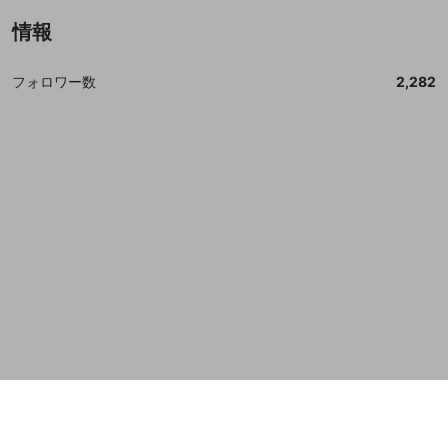
誤解を招く配信設定
あとで登録
情報
Discordとは？
Discordに参加する
mellow-fanからのお得な情報をメールで受
ゲームの録画禁止区域の配信
け取る
フォロワー数
2,282
改造版・海賊版ソフトの配信
政治的・宗教的・人種的な内容
その他の問題