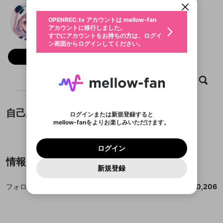
動画プレイリストを選択
生年月
笹木咲
固定動画に設定
不適切なユーザーとして報告しま
ファンレター
OPENREC.tv アカウントは mellow-fan
サブスクシェア
@
23_sasakisaku
@
新規登録
ログイン
すか？
年
月
アカウントに移行しました。
マイページに表示されている動画 (ライブ配信、配
認証コードの入力
すでにアカウントをお持ちの方は、ログイ
生年月は登録後に変更できません。
信予定、アーカイブ、アップロード動画) をページ
選択できるプレイリストがありません。
応援している配信者にファンレターを送ることがで
ン画面からログインしてください。
ご確認ください
のトップに1つ固定できます。動画タイトル横のメ
ログイン
プレイリストは動画の再生画面で作成で
きます。好きなデザインを選んでメッセージを書い
ニューより設定することができます。
メールアドレスで新規登録
メールアドレスでログイン
問題を選択してください
フォロー 10,206
この限定コミュニティは、Discordで提供されてい
性別
きます。
たり、エールアイテムでデコレーションして、配信
メールアドレスにメールを送信しました。30分以内
パスワード再設定
ます。
者に届けましょう！
にメール記載の6桁の認証コードを入力してくださ
入力していただいたメールアドレ
男性
女性
その他
利用規約とプライバシーポリシーが更新されま
問題を選択してください
詳しくはこちら
※ファンレター機能は有料サービスです。
い。
ホーム
動画
キャプチャ
プレイリスト
または
または
ポイントが不足しています
した。 サービスを利用するには変更後の内容を
Discordアカウントをお持ちでない方
スに、パスワード再設定用URLを
セッションの有効期限が切れたた
登録したメールアドレスを入力し、送信してくださ
わいせつな表現
ブロックリストに追加しますか？
この動画の公開は終了しました
お住まいの地域
ご確認いただき、同意していただく必要があり
認証コード
い。
記載されたメールを送信しました
め、ログアウトしました
Discordとは？からDiscordにアクセス
X
X
ます。
mellowポイントの購入に進みますか？
他者を誹謗中傷する表現
自己紹介
のでご確認ください
0
6
ログインまたは新規登録すると
Discordアカウントを作成
mellow-fanをよりお楽しみいただけます。
キャンセル
OK
OK
0
500
著作権の侵害
Google
Google
利用規約
プレミアム会員に入会
を確認しました。
OK
いいえ
はい
mellow-fan のメールアドレス（mellow-fan.comド
紹介文が設定されていません。
この画面からDiscordに参加する
利用規約
および
プライバシーポリシー
に同意頂いた上で
ログイン
プライバシーポリシー
を確認しました。
メイン及びcs.openrec.co.jpドメイン）が受信拒否設
次にお進みください。
OK
プライバシーの侵害
ご登録いただいた情報はサービスの向上を目的
ログイン
再設定する
動画プレイリストがありません
定に含まれていないかご確認ください。
Yahoo! JAPAN
Yahoo! JAPAN
Discordは第三者が提供するコミュニティーサービスで、
として使用いたします。
報告された問題については、利用規約に違反しているか
動画プレイリストを選択
情報
パスワードを忘れた方は
こちら
過激な暴力や自傷行為
mellow-fanとは関わりがありません。Discordに関してのお
一部サービスをご利用いただくには、生年月の
どうかをスタッフが確認します。
この機能をむやみに使
新規登録
確認しました
問い合わせにはお答えすることができません。Discordの仕
アカウントをお持ちですか？
アカウントを作成する
登録が必要です。
用することは、利用規約違反になります。
様変更により、限定コミュニティ特典の提供が終了する可能
入力
なりすまし行為
Appleでサインアップ
Appleでサインイン
動画のプレイリストを一つ選択すると、そのプレイ
ご登録いただいた情報は公開されません。
性がありますが、その際の補償は一切行いません。外部サー
フォロワー数
10,206
リストの動画をマイページの上部にリストで表示す
ビスとのID連携に関する同意事項に同意の上、参加をお願い
閉じる
ることができます。
出会いを誘導する行為
ファンレターを作成
します。
送信
mellow-fanの
mellow-fanの
利用規約
利用規約
・
・
プライバシーポリシー
プライバシーポリシー
・
・
外部
外部
登録
外部サービスとのID連携に関する同意事項
サービスとのID連携に関する同意事項
サービスとのID連携に関する同意事項
に同意頂いた上
に同意頂いた上
閉じる
ねずみ講やマルチ商法
動画プレイリストを選択
アカウント作成
で、次にお進みください
で、次にお進みください