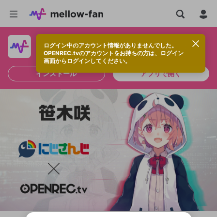
ログイン中のアカウント情報がありませんでした。
快適に視聴するなら、アプリをインストールしよう！
OPENREC.tvのアカウントをお持ちの方は、ログイン
画面からログインしてください。
インストール
アプリで開く
新規登録
OPENREC.tv アカウントは mellow-fan
OPENREC.tvアカウントはmellow-fanア
限定コミュニティ参加方法
パーソナルデータの登録
アカウントに移行しました。
カウントに統合しました。
すでにアカウントをお持ちの方は、ログイ
こちらからOPENREC.tvでログイン中のア
ン画面からログインしてください。
カウント情報を引き継ぐことができます。