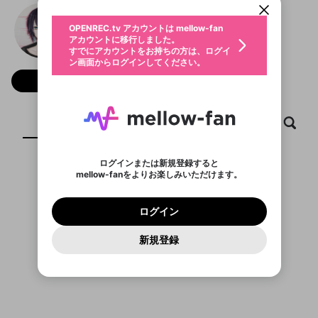
動画プレイリストを選択
生年月
黛灰
固定動画に設定
不適切なユーザーとして報告しま
ファンレター
OPENREC.tv アカウントは mellow-fan
サブスクシェア
@
23_mayuzumikai
@
新規登録
ログイン
すか？
年
月
アカウントに移行しました。
マイページに表示されている動画 (ライブ配信、配
認証コードの入力
すでにアカウントをお持ちの方は、ログイ
生年月は登録後に変更できません。
信予定、アーカイブ、アップロード動画) をページ
選択できるプレイリストがありません。
応援している配信者にファンレターを送ることがで
ン画面からログインしてください。
ご確認ください
のトップに1つ固定できます。動画タイトル横のメ
ログイン
プレイリストは動画の再生画面で作成で
きます。好きなデザインを選んでメッセージを書い
ニューより設定することができます。
メールアドレスで新規登録
メールアドレスでログイン
問題を選択してください
フォロー 2,733
この限定コミュニティは、Discordで提供されてい
性別
きます。
たり、エールアイテムでデコレーションして、配信
メールアドレスにメールを送信しました。30分以内
パスワード再設定
ます。
者に届けましょう！
にメール記載の6桁の認証コードを入力してくださ
入力していただいたメールアドレ
男性
女性
その他
利用規約とプライバシーポリシーが更新されま
問題を選択してください
詳しくはこちら
※ファンレター機能は有料サービスです。
い。
または
または
ポイントが不足しています
した。 サービスを利用するには変更後の内容を
Discordアカウントをお持ちでない方
スに、パスワード再設定用URLを
セッションの有効期限が切れたた
ホーム
動画
キャプチャ
プレイリスト
登録したメールアドレスを入力し、送信してくださ
わいせつな表現
ブロックリストに追加しますか？
この動画の公開は終了しました
お住まいの地域
ご確認いただき、同意していただく必要があり
認証コード
い。
記載されたメールを送信しました
め、ログアウトしました
Discordとは？からDiscordにアクセス
X
X
ます。
mellowポイントの購入に進みますか？
他者を誹謗中傷する表現
のでご確認ください
0
6
ログインまたは新規登録すると
Discordアカウントを作成
mellow-fanをよりお楽しみいただけます。
キャンセル
OK
OK
0
500
著作権の侵害
表示するコンテンツがありません
Google
Google
利用規約
プレミアム会員に入会
を確認しました。
OK
いいえ
はい
mellow-fan のメールアドレス（mellow-fan.comド
この画面からDiscordに参加する
利用規約
および
プライバシーポリシー
に同意頂いた上で
ログイン
プライバシーポリシー
を確認しました。
メイン及びcs.openrec.co.jpドメイン）が受信拒否設
次にお進みください。
OK
プライバシーの侵害
ご登録いただいた情報はサービスの向上を目的
ログイン
再設定する
動画プレイリストがありません
定に含まれていないかご確認ください。
Yahoo! JAPAN
Yahoo! JAPAN
Discordは第三者が提供するコミュニティーサービスで、
として使用いたします。
報告された問題については、利用規約に違反しているか
動画プレイリストを選択
パスワードを忘れた方は
こちら
過激な暴力や自傷行為
mellow-fanとは関わりがありません。Discordに関してのお
一部サービスをご利用いただくには、生年月の
どうかをスタッフが確認します。
この機能をむやみに使
新規登録
確認しました
問い合わせにはお答えすることができません。Discordの仕
アカウントをお持ちですか？
アカウントを作成する
登録が必要です。
用することは、利用規約違反になります。
様変更により、限定コミュニティ特典の提供が終了する可能
入力
なりすまし行為
Appleでサインアップ
Appleでサインイン
動画のプレイリストを一つ選択すると、そのプレイ
ご登録いただいた情報は公開されません。
性がありますが、その際の補償は一切行いません。外部サー
リストの動画をマイページの上部にリストで表示す
ビスとのID連携に関する同意事項に同意の上、参加をお願い
閉じる
ることができます。
出会いを誘導する行為
ファンレターを作成
します。
送信
mellow-fanの
mellow-fanの
利用規約
利用規約
・
・
プライバシーポリシー
プライバシーポリシー
・
・
外部
外部
登録
外部サービスとのID連携に関する同意事項
サービスとのID連携に関する同意事項
サービスとのID連携に関する同意事項
に同意頂いた上
に同意頂いた上
閉じる
ねずみ講やマルチ商法
動画プレイリストを選択
アカウント作成
で、次にお進みください
で、次にお進みください