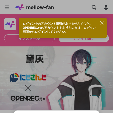
ログイン中のアカウント情報がありませんでした。
快適に視聴するなら、アプリをインストールしよう！
OPENREC.tvのアカウントをお持ちの方は、ログイン
画面からログインしてください。
インストール
アプリで開く
新規登録
OPENREC.tv アカウントは mellow-fan
OPENREC.tvアカウントはmellow-fanア
限定コミュニティ参加方法
パーソナルデータの登録
アカウントに移行しました。
カウントに統合しました。
すでにアカウントをお持ちの方は、ログイ
こちらからOPENREC.tvでログイン中のア
ン画面からログインしてください。
カウント情報を引き継ぐことができます。