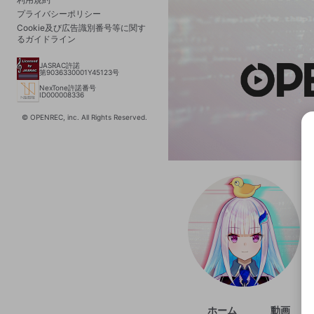
プライバシーポリシー
Cookie及び広告識別番号等に関す
るガイドライン
JASRAC許諾
第9036330001Y45123号
NexTone許諾番号
ID000008336
© OPENREC, inc. All Rights Reserved.
選択
きま
ホーム
動画