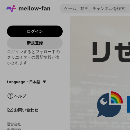
ログイン
新規登録
ログインするとフォロー中の
クリエイターの最新情報が表
示されます
Language
：
日本語
日本語
ヘルプ
English
お問い合わせ
中文(簡体)
한국어
運営会社
利用規約