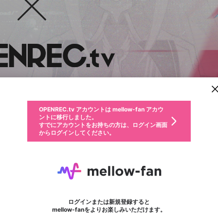
新規登録
OPENREC.tv アカウントは mellow-fan アカウ
OPENREC.tvアカウントはmellow-fanアカウン
パーソナルデータの登録
限定コミュニティ参加方法
ントに移行しました。
トに統合しました。
すでにアカウントをお持ちの方は、ログイン画面
こちらからOPENREC.tvでログイン中のアカウ
からログインしてください。
ント情報を引き継ぐことができます。
動画プレイリストを選択
生年月
固定動画に設定
不適切なユーザーとして報告します
ファンレター
サブスクシェア
OPENREC.tv アカウントは mellow-fan アカウ
@
新規登録
ログイン
か？
年
月
ントに移行しました。
マイページに表示されている動画 (ライブ配信、配信予定、ア
すでにアカウントをお持ちの方は、ログイン画面
ーカイブ、アップロード動画) をページのトップに1つ固定で
リゼ・ヘルエスタ
応援している配信者にファンレターを送ることができま
生年月は登録後に変更できません。
認証コードの入力
できるプレイリストがありません。プレイリストは動画の再生画面で作
からログインしてください。
きます。動画タイトル横のメニューより設定することができま
す。好きなデザインを選んでメッセージを書いたり、エ
ログイン
す。
@
23_lizehelesta
ご確認ください
す。
メールアドレスで新規登録
メールアドレスでログイン
問題を選択してください
ールアイテムでデコレーションして、配信者に届けまし
性別
ょう！
メールアドレスにメールを送信しました。30分以内にメ
パスワード再設定
詳しくはこちら
この限定コミュニティは、Discordで提供されています。
フォロー 373
入力していただいたメールアドレス
ファンレター
男性
女性
その他
問題を選択してください
※ファンレター機能は有料サービスです。
ール記載の6桁の認証コードを入力してください。
利用規約とプライバシーポリシーが更新されました。
または
または
ポイントが不足しています
に、パスワード再設定用URLを記載
セッションの有効期限が切れたた
Discordアカウントをお持ちでない方
サービスを利用するには変更後の内容をご確認いただ
わいせつな表現
認証コード
検索履歴をすべて削除しますか？
ブロックリストに追加しますか？
この動画の公開は終了しました
登録したメールアドレスを入力し、送信してください。
お住まいの地域
されたメールを送信しましたのでご
め、ログアウトしました
き、同意していただく必要があります。
X
X
Discordとは？からDiscordにアクセス
mellowポイントの購入に進みますか？
他者を誹謗中傷する表現
0
6
確認ください
ログインまたは新規登録すると
Discordアカウントを作成
キャンセル
mellow-fanをよりお楽しみいただけます。
いいえ
OK
はい
OK
利用規約
を確認しました。
0
500
著作権の侵害
Google
Google
キャプチャ
プレイリスト
フォロー
フォロワー
プレミアム会員に入会
mellow-fan のメールアドレス（mellow-fan.comドメイン
OK