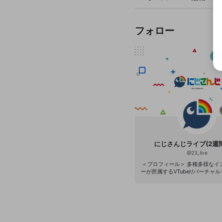
フォロー
にじさんじライブ(2週
@
23_live
＜プロフィール＞ 多種多様なイ
ーが所属するVTuber/バーチャ
ジェクト「にじさんじ」。 各種
ッズ・デジタルコンテンツの販
などを通じて次世代のエンタメ
いくことを目的としています。 2020年4月現
在、約100名の所属ライバーが
活かし、YouTube等の動画配