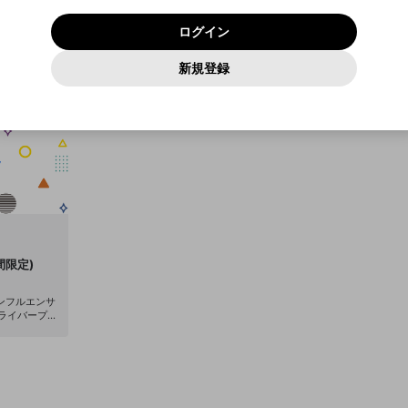
いいえ
はい
利用規約
および
プライバシーポリシー
に同意頂いた上で次にお
この画面からDiscordに参加する
プライバシーポリシー
を確認しました。
及びcs.openrec.co.jpドメイン）が受信拒否設定に含まれて
ログイン
進みください。
OK
プライバシーの侵害
ご登録いただいた情報はサービスの向上を目的として
動画プレイリストがありません
再設定する
いないかご確認ください。
ログイン
Yahoo! JAPAN
Yahoo! JAPAN
使用いたします。
Discordは第三者が提供するコミュニティーサービスで、mellow-
報告された問題については、利用規約に違反しているかどうか
パスワードを忘れた方は
こちら
過激な暴力や自傷行為
確認しました
fanとは関わりがありません。Discordに関してのお問い合わせには
一部サービスをご利用いただくには、生年月の登録が
をスタッフが確認します。
この機能をむやみに使用すること
新規登録
動画プレイリストを選択
お答えすることができません。Discordの仕様変更により、限定コ
アカウントをお持ちですか？
アカウントを作成する
入力
必要です。
は、利用規約違反になります。
Appleでサインアップ
Appleでサインイン
ミュニティ特典の提供が終了する可能性がありますが、その際の補
なりすまし行為
ご登録いただいた情報は公開されません。
償は一切行いません。外部サービスとのID連携に関する同意事項に
動画のプレイリストを一つ選択すると、そのプレイリストの動
同意の上、参加をお願いします。
出会いを誘導する行為
閉じる
画をマイページの上部にリストで表示することができます。
ファンレターを作成
送信
mellow-fanの
mellow-fanの
利用規約
利用規約
・
・
プライバシーポリシー
プライバシーポリシー
・
・
外部サービ
外部サービ
外部サービスとのID連携に関する同意事項
登録
スとのID連携に関する同意事項
スとのID連携に関する同意事項
に同意頂いた上で、次にお進み
に同意頂いた上で、次にお進み
閉じる
ねずみ講やマルチ商法
アカウント作成
動画プレイリストを選択
ください
ください
Discordとは？
Discordに参加する
誤解を招く配信設定
あとで登録
mellow-fanからのお得な情報をメールで受け取
ゲームの録画禁止区域の配信
る
改造版・海賊版ソフトの配信
間限定)
政治的・宗教的・人種的な内容
ンフルエンサ
ルライバープロ
その他の問題
イベントやグ
売、音楽制作
を加速させて
個性を存分に
信プラットフォ