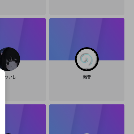
みついし
雑音
成で