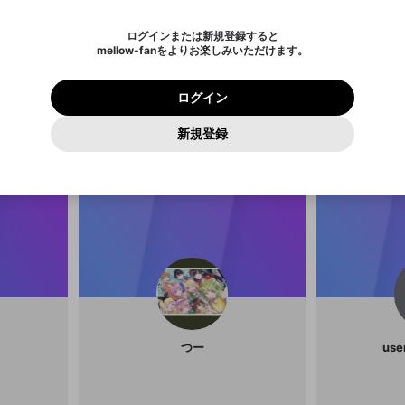
されたメールを送信しましたのでご
め、ログアウトしました
き、同意していただく必要があります。
X
X
Discordとは？からDiscordにアクセス
mellowポイントの購入に進みますか？
他者を誹謗中傷する表現
0
6
確認ください
ログインまたは新規登録すると
Discordアカウントを作成
キャンセル
キャンセル
mellow-fanをよりお楽しみいただけます。
いいえ
OK
はい
はい
OK
利用規約
を確認しました。
0
500
著作権の侵害
Google
Google
プレミアム会員に入会
mellow-fan のメールアドレス（mellow-fan.comドメイン
OK
いいえ
はい
利用規約
および
プライバシーポリシー
に同意頂いた上で次にお
この画面からDiscordに参加する
プライバシーポリシー
を確認しました。
及びcs.openrec.co.jpドメイン）が受信拒否設定に含まれて
ログイン
❕
M
進みください。
OK
プライバシーの侵害
ご登録いただいた情報はサービスの向上を目的として
動画プレイリストがありません
再設定する
いないかご確認ください。
ログイン
@
yun2_1
Yahoo! JAPAN
Yahoo! JAPAN
使用いたします。
Discordは第三者が提供するコミュニティーサービスで、mellow-
報告された問題については、利用規約に違反しているかどうか
パスワードを忘れた方は
こちら
過激な暴力や自傷行為
確認しました
fanとは関わりがありません。Discordに関してのお問い合わせには
一部サービスをご利用いただくには、生年月の登録が
をスタッフが確認します。
この機能をむやみに使用すること
新規登録
動画プレイリストを選択
お答えすることができません。Discordの仕様変更により、限定コ
アカウントをお持ちですか？
アカウントを作成する
入力
必要です。
は、利用規約違反になります。
Appleでサインアップ
Appleでサインイン
ミュニティ特典の提供が終了する可能性がありますが、その際の補
なりすまし行為
ご登録いただいた情報は公開されません。
償は一切行いません。外部サービスとのID連携に関する同意事項に
動画のプレイリストを一つ選択すると、そのプレイリストの動
同意の上、参加をお願いします。
出会いを誘導する行為
閉じる
画をマイページの上部にリストで表示することができます。
ファンレターを作成
送信
mellow-fanの
mellow-fanの
利用規約
利用規約
・
・
プライバシーポリシー
プライバシーポリシー
・
・
外部サービ
外部サービ
外部サービスとのID連携に関する同意事項
登録
スとのID連携に関する同意事項
スとのID連携に関する同意事項
に同意頂いた上で、次にお進み
に同意頂いた上で、次にお進み
閉じる
ねずみ講やマルチ商法
アカウント作成
動画プレイリストを選択
ください
ください
Discordとは？
Discordに参加する
誤解を招く配信設定
あとで登録
mellow-fanからのお得な情報をメールで受け取
ゲームの録画禁止区域の配信
る
改造版・海賊版ソフトの配信
つー
use
政治的・宗教的・人種的な内容
その他の問題