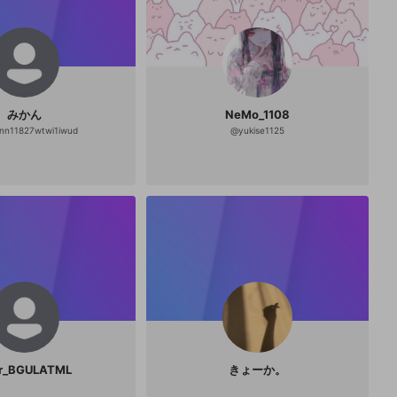
みかん
NeMo_1108
nn11827wtwi1iwud
@
yukise1125
r_BGULATML
きょーか。