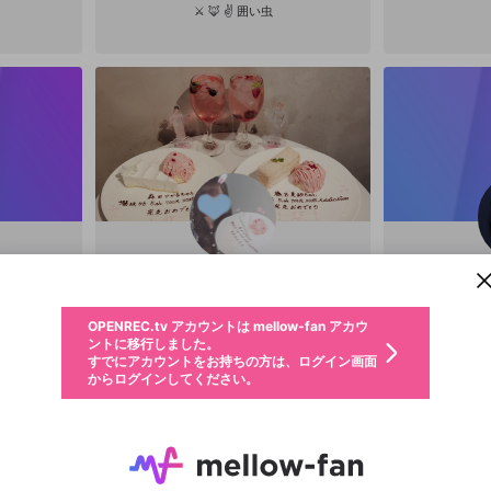
⚔️ 🦊 ✌️ 囲い虫
新規登録
OPENREC.tv アカウントは mellow-fan アカウ
OPENREC.tvアカウントはmellow-fanアカウン
パーソナルデータの登録
限定コミュニティ参加方法
ントに移行しました。
トに統合しました。
すでにアカウントをお持ちの方は、ログイン画面
こちらからOPENREC.tvでログイン中のアカウ
からログインしてください。
ント情報を引き継ぐことができます。
動画プレイリストを選択
郎
Ruru
生年月
固定動画に設定
不適切なユーザーとして報告します
ファンレター
サブスクシェア
OPENREC.tv アカウントは mellow-fan アカウ
@
新規登録
ログイン
か？
年
月
ントに移行しました。
マイページに表示されている動画 (ライブ配信、配信予定、ア
すでにアカウントをお持ちの方は、ログイン画面
ーカイブ、アップロード動画) をページのトップに1つ固定で
応援している配信者にファンレターを送ることができま
生年月は登録後に変更できません。
認証コードの入力
できるプレイリストがありません。プレイリストは動画の再生画面で作
からログインしてください。
きます。動画タイトル横のメニューより設定することができま
す。好きなデザインを選んでメッセージを書いたり、エ
ログイン
す。
ご確認ください
す。
メールアドレスで新規登録
メールアドレスでログイン
問題を選択してください
ールアイテムでデコレーションして、配信者に届けまし
性別
ょう！
メールアドレスにメールを送信しました。30分以内にメ
パスワード再設定
詳しくはこちら
この限定コミュニティは、Discordで提供されています。
入力していただいたメールアドレス
男性
女性
その他
問題を選択してください
※ファンレター機能は有料サービスです。
ール記載の6桁の認証コードを入力してください。
利用規約とプライバシーポリシーが更新されました。
または
または
ポイントが不足しています
に、パスワード再設定用URLを記載
セッションの有効期限が切れたた
Discordアカウントをお持ちでない方
サービスを利用するには変更後の内容をご確認いただ
わいせつな表現
認証コード
検索履歴をすべて削除しますか？
チームメンバーに追加しますか？
ブロックリストに追加しますか？
この動画の公開は終了しました
登録したメールアドレスを入力し、送信してください。
お住まいの地域