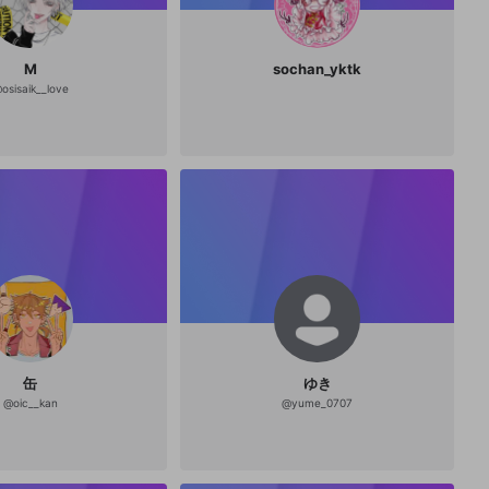
M
sochan_yktk
@
osisaik__love
缶
ゆき
@
oic__kan
@
yume_0707