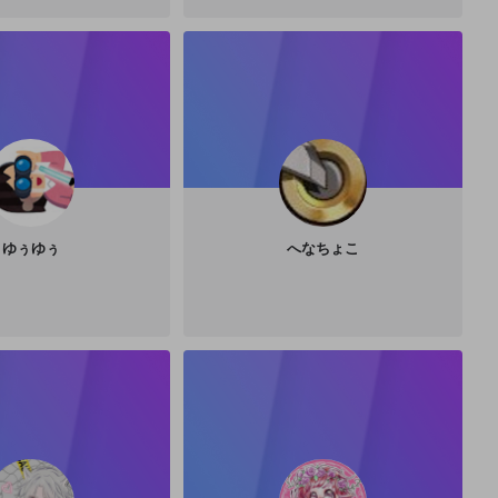
ゆぅゆぅ
へなちょこ