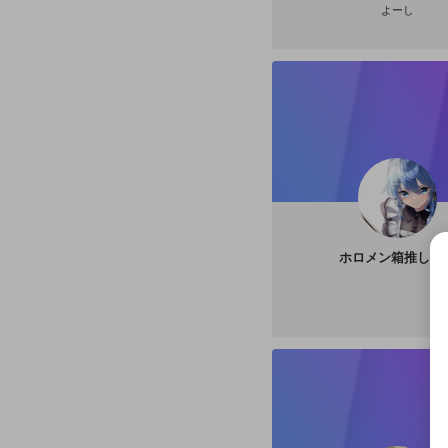
よーし
ホロメン箱推し太
選択
きま