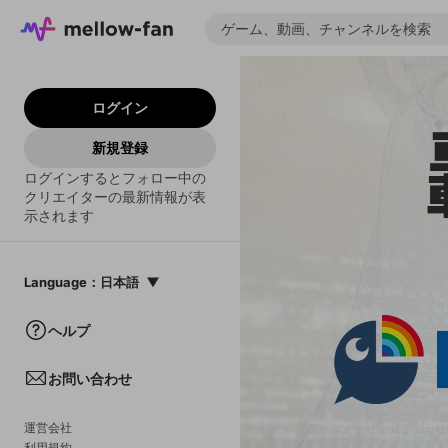
ログイン
新規登録
ログインするとフォロー中の
クリエイターの最新情報が表
示されます
Language
：
日本語
日本語
ヘルプ
English
お問い合わせ
中文(簡体)
한국어
運営会社
利用規約