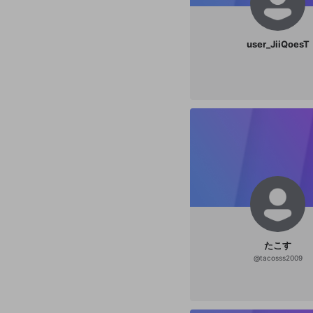
user_JiiQoesT
たこす
@
tacosss2009