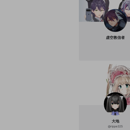
虚空教信者
大地
@
rippe325