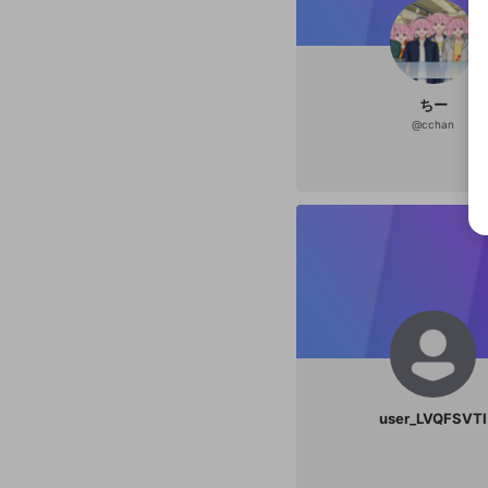
ちー
@
cchan
user_LVQFSVTI