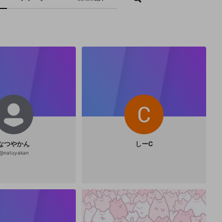
なつやかん
しーC
@
natuyakan