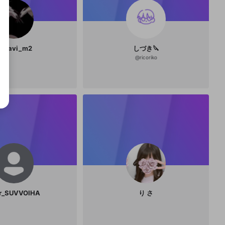
iyavi_m2
しづき🔪
@
ricoriko
r_SUVVOIHA
り さ