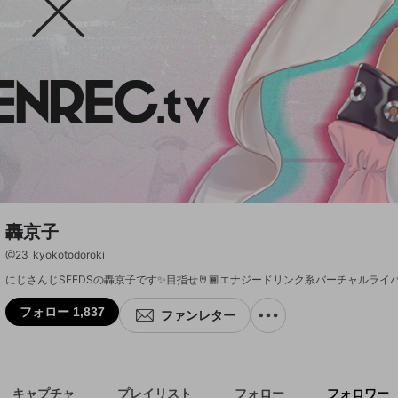
轟京子
@
23_kyokotodoroki
にじさんじSEEDSの轟京子です✨目指せ🤘🏾エナジードリンク系バーチャルライバ
フォロー 1,837
ファンレター
キャプチャ
プレイリスト
フォロー
フォロワー