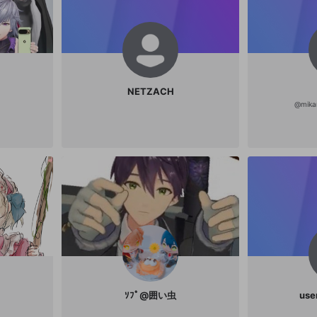
NETZACH
@
mika
ｿﾌﾟ@囲い虫
use