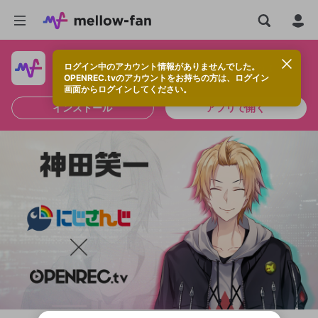
ログイン中のアカウント情報がありませんでした。
快適に視聴するなら、アプリをインストールしよう！
OPENREC.tvのアカウントをお持ちの方は、ログイン
画面からログインしてください。
インストール
アプリで開く
新規登録
OPENREC.tv アカウントは mellow-fan
OPENREC.tvアカウントはmellow-fanア
限定コミュニティ参加方法
パーソナルデータの登録
アカウントに移行しました。
カウントに統合しました。
すでにアカウントをお持ちの方は、ログイ
こちらからOPENREC.tvでログイン中のア
ン画面からログインしてください。
カウント情報を引き継ぐことができます。