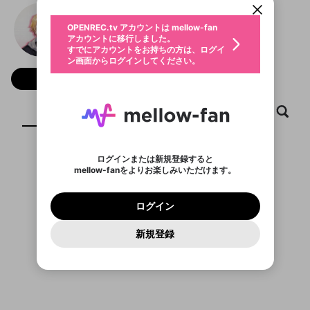
動画プレイリストを選択
生年月
神田笑一
固定動画に設定
不適切なユーザーとして報告しま
ファンレター
OPENREC.tv アカウントは mellow-fan
サブスクシェア
@
23_kandashoichi
神田笑一のXヘ
@
新規登録
ログイン
すか？
年
月
アカウントに移行しました。
マイページに表示されている動画 (ライブ配信、配
認証コードの入力
すでにアカウントをお持ちの方は、ログイ
生年月は登録後に変更できません。
信予定、アーカイブ、アップロード動画) をページ
選択できるプレイリストがありません。
応援している配信者にファンレターを送ることがで
ン画面からログインしてください。
ご確認ください
のトップに1つ固定できます。動画タイトル横のメ
ログイン
プレイリストは動画の再生画面で作成で
きます。好きなデザインを選んでメッセージを書い
ニューより設定することができます。
メールアドレスで新規登録
メールアドレスでログイン
問題を選択してください
フォロー 2,607
この限定コミュニティは、Discordで提供されてい
性別
きます。
たり、エールアイテムでデコレーションして、配信
メールアドレスにメールを送信しました。30分以内
パスワード再設定
ます。
者に届けましょう！
にメール記載の6桁の認証コードを入力してくださ
入力していただいたメールアドレ
男性
女性
その他
利用規約とプライバシーポリシーが更新されま
問題を選択してください
詳しくはこちら
※ファンレター機能は有料サービスです。
い。
ホーム
動画
キャプチャ
プレイリスト
または
または
ポイントが不足しています
した。 サービスを利用するには変更後の内容を
Discordアカウントをお持ちでない方
スに、パスワード再設定用URLを
セッションの有効期限が切れたた
登録したメールアドレスを入力し、送信してくださ
わいせつな表現
ブロックリストに追加しますか？
この動画の公開は終了しました
お住まいの地域
ご確認いただき、同意していただく必要があり
認証コード
い。
記載されたメールを送信しました
め、ログアウトしました
Discordとは？からDiscordにアクセス
X
X
ます。
mellowポイントの購入に進みますか？
他者を誹謗中傷する表現
のでご確認ください
0
6
ログインまたは新規登録すると
Discordアカウントを作成
表示するコンテンツがありません
mellow-fanをよりお楽しみいただけます。
キャンセル
OK
OK
0
500
著作権の侵害
Google
Google
利用規約
プレミアム会員に入会
を確認しました。
OK
いいえ
はい
mellow-fan のメールアドレス（mellow-fan.comド
この画面からDiscordに参加する
利用規約
および
プライバシーポリシー
に同意頂いた上で
ログイン
プライバシーポリシー
を確認しました。
メイン及びcs.openrec.co.jpドメイン）が受信拒否設
次にお進みください。
OK
プライバシーの侵害
ご登録いただいた情報はサービスの向上を目的
ログイン
再設定する
動画プレイリストがありません
定に含まれていないかご確認ください。
Yahoo! JAPAN
Yahoo! JAPAN
Discordは第三者が提供するコミュニティーサービスで、
として使用いたします。
報告された問題については、利用規約に違反しているか
動画プレイリストを選択
パスワードを忘れた方は
こちら
過激な暴力や自傷行為
mellow-fanとは関わりがありません。Discordに関してのお
一部サービスをご利用いただくには、生年月の
どうかをスタッフが確認します。
この機能をむやみに使
新規登録
確認しました
問い合わせにはお答えすることができません。Discordの仕
アカウントをお持ちですか？
アカウントを作成する
登録が必要です。
用することは、利用規約違反になります。
様変更により、限定コミュニティ特典の提供が終了する可能
入力
なりすまし行為
Appleでサインアップ
Appleでサインイン
動画のプレイリストを一つ選択すると、そのプレイ
ご登録いただいた情報は公開されません。
性がありますが、その際の補償は一切行いません。外部サー
リストの動画をマイページの上部にリストで表示す
ビスとのID連携に関する同意事項に同意の上、参加をお願い
閉じる
ることができます。
出会いを誘導する行為
ファンレターを作成
します。
送信
mellow-fanの
mellow-fanの
利用規約
利用規約
・
・
プライバシーポリシー
プライバシーポリシー
・
・
外部
外部
登録
外部サービスとのID連携に関する同意事項
サービスとのID連携に関する同意事項
サービスとのID連携に関する同意事項
に同意頂いた上
に同意頂いた上
閉じる
ねずみ講やマルチ商法
動画プレイリストを選択
アカウント作成
で、次にお進みください
で、次にお進みください