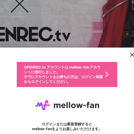
新規登録
OPENREC.tv アカウントは mellow-fan アカウ
OPENREC.tvアカウントはmellow-fanアカウン
パーソナルデータの登録
限定コミュニティ参加方法
ントに移行しました。
トに統合しました。
すでにアカウントをお持ちの方は、ログイン画面
こちらからOPENREC.tvでログイン中のアカウ
からログインしてください。
ント情報を引き継ぐことができます。
動画プレイリストを選択
生年月
固定動画に設定
不適切なユーザーとして報告します
ファンレター
サブスクシェア
OPENREC.tv アカウントは mellow-fan アカウ
@
新規登録
ログイン
か？
年
月
ントに移行しました。
マイページに表示されている動画 (ライブ配信、配信予定、ア
すでにアカウントをお持ちの方は、ログイン画面
ーカイブ、アップロード動画) をページのトップに1つ固定で
ギルザレンⅢ世
応援している配信者にファンレターを送ることができま
生年月は登録後に変更できません。
認証コードの入力
できるプレイリストがありません。プレイリストは動画の再生画面で作
からログインしてください。
きます。動画タイトル横のメニューより設定することができま
す。好きなデザインを選んでメッセージを書いたり、エ
ログイン
す。
@
23_gilzaren
ご確認ください
す。
メールアドレスで新規登録
メールアドレスでログイン
問題を選択してください
ールアイテムでデコレーションして、配信者に届けまし
性別
ょう！
メールアドレスにメールを送信しました。30分以内にメ
パスワード再設定
詳しくはこちら
この限定コミュニティは、Discordで提供されています。
入力していただいたメールアドレス
男性
女性
その他
問題を選択してください
※ファンレター機能は有料サービスです。
ール記載の6桁の認証コードを入力してください。
利用規約とプライバシーポリシーが更新されました。
または
または
ポイントが不足しています
フォロー 6,204
に、パスワード再設定用URLを記載
セッションの有効期限が切れたた
ファンレター
Discordアカウントをお持ちでない方
サービスを利用するには変更後の内容をご確認いただ
わいせつな表現
認証コード
検索履歴をすべて削除しますか？
ブロックリストに追加しますか？
この動画の公開は終了しました
登録したメールアドレスを入力し、送信してください。
お住まいの地域
されたメールを送信しましたのでご
め、ログアウトしました
き、同意していただく必要があります。
X
X
Discordとは？からDiscordにアクセス
mellowポイントの購入に進みますか？
他者を誹謗中傷する表現
0
6
確認ください
ログインまたは新規登録すると
Discordアカウントを作成
キャンセル
mellow-fanをよりお楽しみいただけます。
いいえ
OK
はい
OK
利用規約
を確認しました。
0
500
著作権の侵害
Google
Google
キャプチャ
プレイリスト
フォロー
フォロワー
プレミアム会員に入会
mellow-fan のメールアドレス（mellow-fan.comドメイン
OK