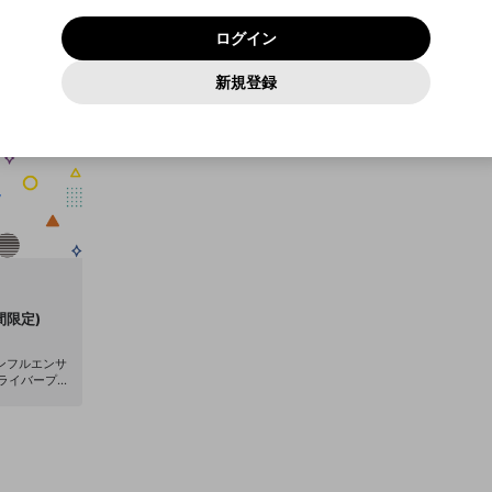
いいえ
はい
利用規約
および
プライバシーポリシー
に同意頂いた上で次にお
この画面からDiscordに参加する
プライバシーポリシー
を確認しました。
及びcs.openrec.co.jpドメイン）が受信拒否設定に含まれて
ログイン
進みください。
OK
プライバシーの侵害
ご登録いただいた情報はサービスの向上を目的として
動画プレイリストがありません
再設定する
いないかご確認ください。
ログイン
Yahoo! JAPAN
Yahoo! JAPAN
使用いたします。
Discordは第三者が提供するコミュニティーサービスで、mellow-
報告された問題については、利用規約に違反しているかどうか
パスワードを忘れた方は
こちら
過激な暴力や自傷行為
確認しました
fanとは関わりがありません。Discordに関してのお問い合わせには
一部サービスをご利用いただくには、生年月の登録が
をスタッフが確認します。
この機能をむやみに使用すること
新規登録
動画プレイリストを選択
お答えすることができません。Discordの仕様変更により、限定コ
アカウントをお持ちですか？
アカウントを作成する
入力
必要です。
は、利用規約違反になります。
Appleでサインアップ
Appleでサインイン
ミュニティ特典の提供が終了する可能性がありますが、その際の補
なりすまし行為
ご登録いただいた情報は公開されません。
償は一切行いません。外部サービスとのID連携に関する同意事項に
動画のプレイリストを一つ選択すると、そのプレイリストの動
同意の上、参加をお願いします。
出会いを誘導する行為
閉じる
画をマイページの上部にリストで表示することができます。
ファンレターを作成
送信
mellow-fanの
mellow-fanの
利用規約
利用規約
・
・
プライバシーポリシー
プライバシーポリシー
・
・
外部サービ
外部サービ
外部サービスとのID連携に関する同意事項
登録
スとのID連携に関する同意事項
スとのID連携に関する同意事項
に同意頂いた上で、次にお進み
に同意頂いた上で、次にお進み
閉じる
ねずみ講やマルチ商法
アカウント作成
動画プレイリストを選択
ください
ください
Discordとは？
Discordに参加する
誤解を招く配信設定
あとで登録
mellow-fanからのお得な情報をメールで受け取
ゲームの録画禁止区域の配信
る
改造版・海賊版ソフトの配信
間限定)
政治的・宗教的・人種的な内容
ンフルエンサ
ルライバープロ
その他の問題
イベントやグ
売、音楽制作
を加速させて
個性を存分に
信プラットフォ