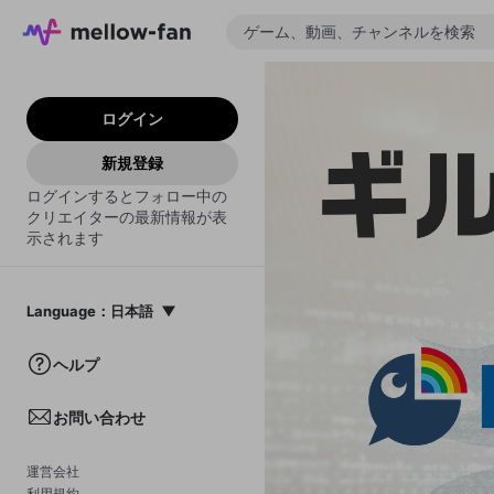
ログイン
新規登録
ログインするとフォロー中の
クリエイターの最新情報が表
示されます
Language
：
日本語
日本語
ヘルプ
English
お問い合わせ
中文(簡体)
한국어
運営会社
利用規約