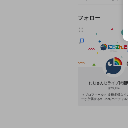
フォロー
にじさんじライブ(2週
@
23_live
＜プロフィール＞ 多種多様なイ
ーが所属するVTuber/バーチャ
ジェクト「にじさんじ」。 各種
ッズ・デジタルコンテンツの販
などを通じて次世代のエンタメ
いくことを目的としています。 2020年4月現
在、約100名の所属ライバーが
活かし、YouTube等の動画配