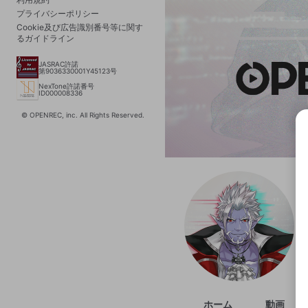
プライバシーポリシー
Cookie及び広告識別番号等に関す
るガイドライン
JASRAC許諾
第9036330001Y45123号
NexTone許諾番号
ID000008336
© OPENREC, inc. All Rights Reserved.
選択
きま
ホーム
動画