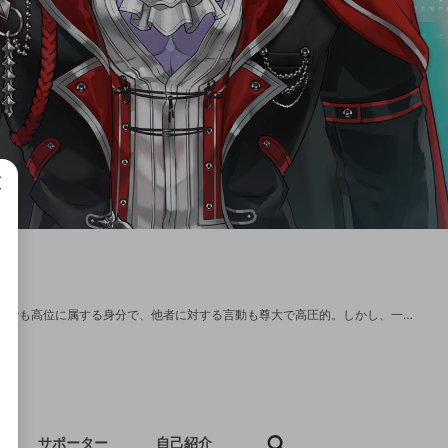
成で
年齢 4000 歳のヴァンパイア。人里離れた山奥の豪華な城に住んでいる。 同族の中でも高位に属する身分で、他者に対する言動も尊大で高圧的。しかし、一方で根は気が弱く、相手に不用意に近付かれると露骨に パニくってしまうヘタレ性な一面もある。 Twitter：https://twitter.com/Gilzaren_III
サポーター
自己紹介