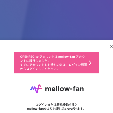
新規登録
OPENREC.tv アカウントは mellow-fan アカウ
OPENREC.tvアカウントはmellow-fanアカウン
パーソナルデータの登録
限定コミュニティ参加方法
ントに移行しました。
トに統合しました。
すでにアカウントをお持ちの方は、ログイン画面
こちらからOPENREC.tvでログイン中のアカウ
からログインしてください。
ント情報を引き継ぐことができます。
動画プレイリストを選択
生年月
固定動画に設定
不適切なユーザーとして報告します
ファンレター
サブスクシェア
OPENREC.tv アカウントは mellow-fan アカウ
@
新規登録
ログイン
か？
年
月
ントに移行しました。
マイページに表示されている動画 (ライブ配信、配信予定、ア
すでにアカウントをお持ちの方は、ログイン画面
ーカイブ、アップロード動画) をページのトップに1つ固定で
Super8etjudionline
応援している配信者にファンレターを送ることができま
生年月は登録後に変更できません。
認証コードの入力
できるプレイリストがありません。プレイリストは動画の再生画面で作
からログインしてください。
きます。動画タイトル横のメニューより設定することができま
す。好きなデザインを選んでメッセージを書いたり、エ
ログイン
す。
@
2233454
ご確認ください
す。
メールアドレスで新規登録
メールアドレスでログイン
問題を選択してください
ールアイテムでデコレーションして、配信者に届けまし
性別
ょう！
https://theflounce.com/
メールアドレスにメールを送信しました。30分以内にメ
パスワード再設定
詳しくはこちら
この限定コミュニティは、Discordで提供されています。
入力していただいたメールアドレス
男性
女性
その他
問題を選択してください
※ファンレター機能は有料サービスです。
ール記載の6桁の認証コードを入力してください。
利用規約とプライバシーポリシーが更新されました。
または
または
ポイントが不足しています
フォロー
に、パスワード再設定用URLを記載
セッションの有効期限が切れたた
Discordアカウントをお持ちでない方
サービスを利用するには変更後の内容をご確認いただ
わいせつな表現
認証コード
検索履歴をすべて削除しますか？
ブロックリストに追加しますか？
この動画の公開は終了しました
登録したメールアドレスを入力し、送信してください。
お住まいの地域
されたメールを送信しましたのでご
め、ログアウトしました
き、同意していただく必要があります。
X
X
Discordとは？からDiscordにアクセス
mellowポイントの購入に進みますか？
他者を誹謗中傷する表現
0
6
確認ください
ログインまたは新規登録すると
Discordアカウントを作成
キャンセル
mellow-fanをよりお楽しみいただけます。
いいえ
OK
はい
OK
利用規約
を確認しました。
0
500
著作権の侵害
Google
Google
キャプチャ
プレイリスト
フォロー
フォロワー
プレミアム会員に入会
mellow-fan のメールアドレス（mellow-fan.comドメイン
OK