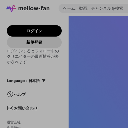
ログイン
新規登録
ログインするとフォロー中の
クリエイターの最新情報が表
示されます
Language
：
日本語
日本語
ヘルプ
English
お問い合わせ
中文(簡体)
한국어
運営会社
利用規約