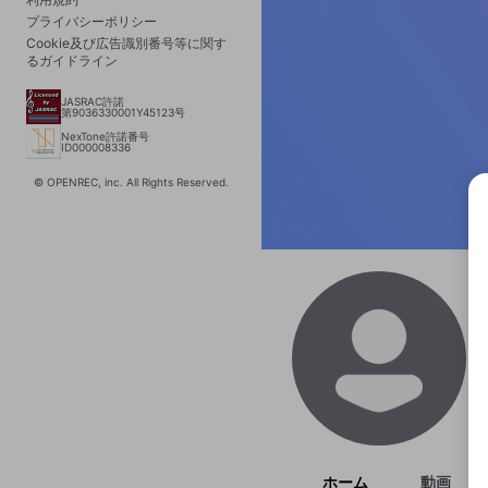
プライバシーポリシー
Cookie及び広告識別番号等に関す
るガイドライン
JASRAC許諾
第9036330001Y45123号
NexTone許諾番号
ID000008336
© OPENREC, inc. All Rights Reserved.
選択
きま
ホーム
動画