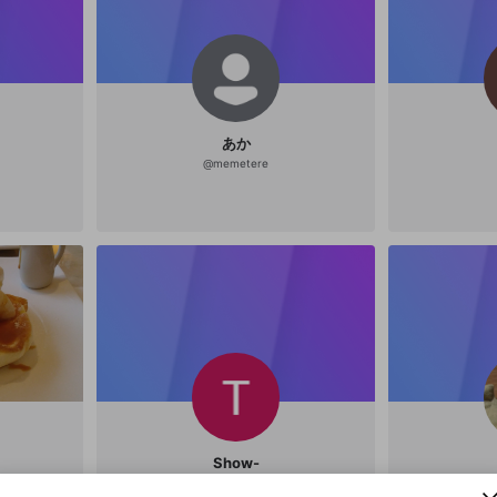
あか
@
memetere
新規登録
OPENREC.tv アカウントは mellow-fan アカウ
OPENREC.tvアカウントはmellow-fanアカウン
パーソナルデータの登録
Show-
限定コミュニティ参加方法
ントに移行しました。
トに統合しました。
すでにアカウントをお持ちの方は、ログイン画面
こちらからOPENREC.tvでログイン中のアカウ