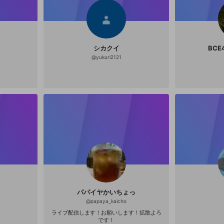
ください
ください
Discordとは？
Discordに参加する
誤解を招く配信設定
あとで登録
mellow-fanからのお得な情報をメールで受け取
ゲームの録画禁止区域の配信
る
シカクイ
BCE4
改造版・海賊版ソフトの配信
@
yukuri2121
政治的・宗教的・人種的な内容
その他の問題
パパイヤかいちょっ
@
papaya_kaicho
ライブ配信します！お願いします！拡散よろ
です！