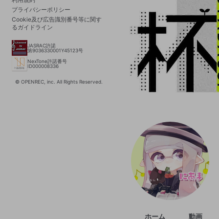
プライバシーポリシー
Cookie及び広告識別番号等に関す
るガイドライン
JASRAC許諾
第9036330001Y45123号
NexTone許諾番号
ID000008336
© OPENREC, inc. All Rights Reserved.
ホーム
動画