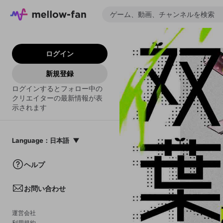
ログイン
新規登録
ログインするとフォロー中の
クリエイターの最新情報が表
示されます
Language
：
日本語
日本語
ヘルプ
English
お問い合わせ
中文(簡体)
한국어
運営会社
利用規約