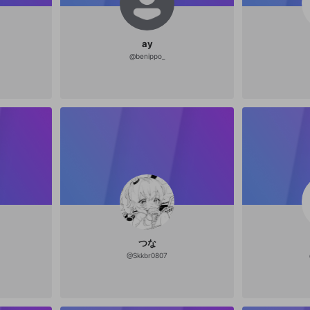
ay
@
benippo_
つな
@
Skkbr0807