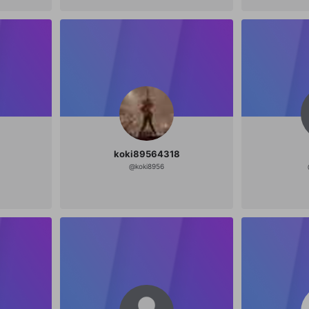
koki89564318
@
koki8956