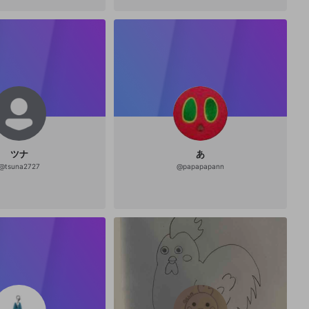
ツナ
あ
@
tsuna2727
@
papapapann