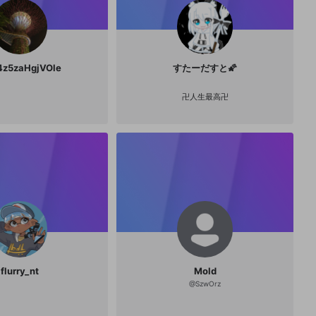
z5zaHgjVOle
すたーだすと🌠
卍人生最高卍
flurry_nt
Mold
@
SzwOrz