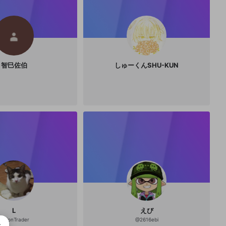
智巳佐伯
しゅーくんSHU-KUN
L
えび
@
LionTrader
@
2616ebi