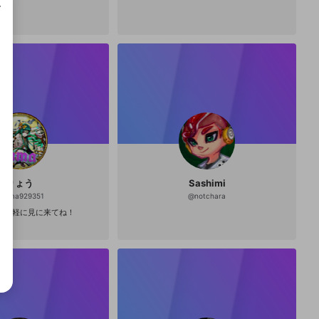
成で
りょう
Sashimi
@
tama929351
@
notchara
す気軽に見に来てね！