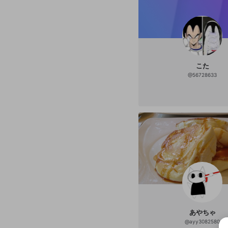
こた
@
56728633
あやちゃ
@
ayy3082580