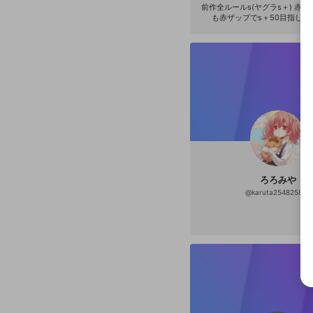
前作全ルールs(ヤグラs＋) 赤ザ
も赤ザップでs＋50目指します(ง •
選択
きま
ろろみや
@
karuta254825885