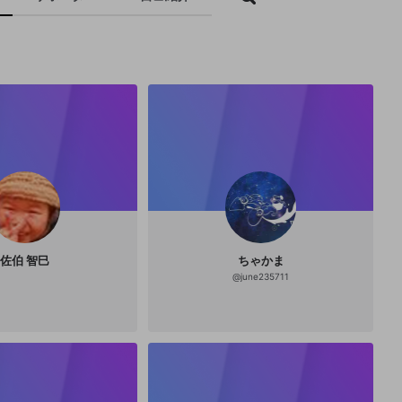
佐伯 智巳
ちゃかま
@
june235711