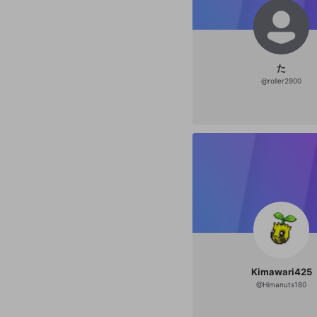
た
@
roller2900
Kimawari425
@
Himanuts180