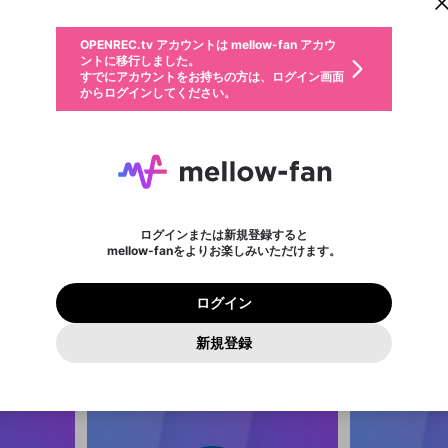
からログインしてください。
ント情報を引き継ぐことができます。
動画プレイリストを選択
ップ使い。 3
生年月
固定動画に設定
̀_•́)ง
不適切なユーザーとして報告します
ファンレター
サブスクシェア
OPENREC.tv アカウントは mellow-fan アカウ
@
新規登録
ログイン
か？
年
月
ントに移行しました。
マイページに表示されている動画 (ライブ配信、配信予定、ア
すでにアカウントをお持ちの方は、ログイン画面
ーカイブ、アップロード動画) をページのトップに1つ固定で
応援している配信者にファンレターを送ることができま
生年月は登録後に変更できません。
認証コードの入力
できるプレイリストがありません。プレイリストは動画の再生画面で作
からログインしてください。
きます。動画タイトル横のメニューより設定することができま
す。好きなデザインを選んでメッセージを書いたり、エ
ログイン
す。
ご確認ください
す。
メールアドレスで新規登録
メールアドレスでログイン
問題を選択してください
ールアイテムでデコレーションして、配信者に届けまし
性別
ょう！
メールアドレスにメールを送信しました。30分以内にメ
パスワード再設定
詳しくはこちら
この限定コミュニティは、Discordで提供されています。
入力していただいたメールアドレス
男性
女性
その他
問題を選択してください
※ファンレター機能は有料サービスです。
ール記載の6桁の認証コードを入力してください。
利用規約とプライバシーポリシーが更新されました。
または
または
ポイントが不足しています
に、パスワード再設定用URLを記載
セッションの有効期限が切れたた
Discordアカウントをお持ちでない方
サービスを利用するには変更後の内容をご確認いただ
わいせつな表現
認証コード
検索履歴をすべて削除しますか？
チームメンバーに追加しますか？
ブロックリストに追加しますか？
この動画の公開は終了しました
登録したメールアドレスを入力し、送信してください。
お住まいの地域
されたメールを送信しましたのでご
め、ログアウトしました
き、同意していただく必要があります。
X
X
Discordとは？からDiscordにアクセス
mellowポイントの購入に進みますか？
他者を誹謗中傷する表現
0
6
確認ください
ログインまたは新規登録すると
Discordアカウントを作成
キャンセル
キャンセル
mellow-fanをよりお楽しみいただけます。
いいえ
OK
はい
はい
OK
利用規約
を確認しました。
0
500
蒼鳩
著作権の侵害
Google
Google
プレミアム会員に入会
mellow-fan のメールアドレス（mellow-fan.comドメイン
OK
いいえ
はい
@
aohato_96
利用規約
および
プライバシーポリシー
に同意頂いた上で次にお
この画面からDiscordに参加する
プライバシーポリシー
を確認しました。
及びcs.openrec.co.jpドメイン）が受信拒否設定に含まれて
ログイン
進みください。
OK
プライバシーの侵害
ご登録いただいた情報はサービスの向上を目的として
初心者で
動画プレイリストがありません
再設定する
いないかご確認ください。
ログイン
Yahoo! JAPAN
Yahoo! JAPAN
使用いたします。
Discordは第三者が提供するコミュニティーサービスで、mellow-
報告された問題については、利用規約に違反しているかどうか
パスワードを忘れた方は
こちら
過激な暴力や自傷行為
確認しました
fanとは関わりがありません。Discordに関してのお問い合わせには
一部サービスをご利用いただくには、生年月の登録が
をスタッフが確認します。
この機能をむやみに使用すること
新規登録
動画プレイリストを選択
お答えすることができません。Discordの仕様変更により、限定コ
アカウントをお持ちですか？
アカウントを作成する
入力
必要です。
は、利用規約違反になります。
Appleでサインアップ
Appleでサインイン
ミュニティ特典の提供が終了する可能性がありますが、その際の補
なりすまし行為
ご登録いただいた情報は公開されません。
償は一切行いません。外部サービスとのID連携に関する同意事項に
動画のプレイリストを一つ選択すると、そのプレイリストの動
同意の上、参加をお願いします。
出会いを誘導する行為
閉じる
画をマイページの上部にリストで表示することができます。
ファンレターを作成
送信
mellow-fanの
mellow-fanの
利用規約
利用規約
・
・
プライバシーポリシー
プライバシーポリシー
・
・
外部サービ
外部サービ
外部サービスとのID連携に関する同意事項
登録
スとのID連携に関する同意事項
スとのID連携に関する同意事項
に同意頂いた上で、次にお進み
に同意頂いた上で、次にお進み
閉じる
ねずみ講やマルチ商法
アカウント作成
動画プレイリストを選択