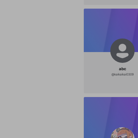
abc
@
kaikaikai0309