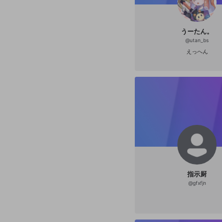
うーたん。
@
utan_bs
えっへん
指示厨
@
gfxfjn