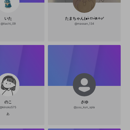
いた
たまちゃん(๑•̀ㅁ•́ฅ✧✅
@
itachi_09
@
massan_134
のこ
さゆ
@
kinoko575
@
yuu_kun_spla
あ