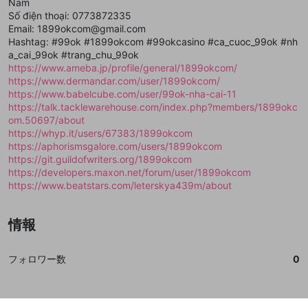
登録
Nam
外部サービスとのID連携に関する同意事項
サービスとのID連携に関する同意事項
サービスとのID連携に関する同意事項
に同意頂いた上
に同意頂いた上
閉じる
ねずみ講やマルチ商法
動画プレイリストを選択
アカウント作成
Số điện thoại: 0773872335
で、次にお進みください
で、次にお進みください
Email: 1899okcom@gmail.com
誤解を招く配信設定
あとで登録
Discordとは？
Discordに参加する
Hashtag: #99ok #1899okcom #99okcasino #ca_cuoc_99ok #nh
mellow-fanからのお得な情報をメールで受
a_cai_99ok #trang_chu_99ok
ゲームの録画禁止区域の配信
け取る
https://www.ameba.jp/profile/general/1899okcom/
https://www.dermandar.com/user/1899okcom/
改造版・海賊版ソフトの配信
https://www.babelcube.com/user/99ok-nha-cai-11
https://talk.tacklewarehouse.com/index.php?members/1899okc
政治的・宗教的・人種的な内容
om.50697/about
その他の問題
https://whyp.it/users/67383/1899okcom
https://aphorismsgalore.com/users/1899okcom
https://git.guildofwriters.org/1899okcom
https://developers.maxon.net/forum/user/1899okcom
https://www.beatstars.com/leterskya439m/about
情報
フォロワー数
0