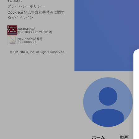
プライバシーポリシー
Cookie及び広告識別番号等に関す
るガイドライン
JASRAC許諾
第9036330001Y45123号
NexTone許諾番号
ID000008336
© OPENREC, inc. All Rights Reserved.
選択
きま
ホーム
動画