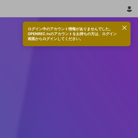
ログイン中のアカウント情報がありませんでした。
OPENREC.tvのアカウントをお持ちの方は、ログイン
画面からログインしてください。