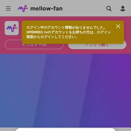
ログイン中のアカウント情報がありませんでした。
快適に視聴するなら、アプリをインストールしよう！
OPENREC.tvのアカウントをお持ちの方は、ログイン
画面からログインしてください。
インストール
アプリで開く
新規登録
OPENREC.tv アカウントは mellow-fan
OPENREC.tvアカウントはmellow-fanア
限定コミュニティ参加方法
パーソナルデータの登録
アカウントに移行しました。
カウントに統合しました。
すでにアカウントをお持ちの方は、ログイ
こちらからOPENREC.tvでログイン中のア
ン画面からログインしてください。
カウント情報を引き継ぐことができます。