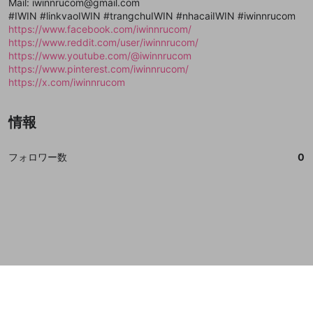
Mail: iwinnrucom@gmail.com
誤解を招く配信設定
#IWIN #linkvaoIWIN #trangchuIWIN #nhacaiIWIN #iwinnrucom
あとで登録
Discordとは？
Discordに参加する
https://www.facebook.com/iwinnrucom/
mellow-fanからのお得な情報をメールで受
ゲームの録画禁止区域の配信
https://www.reddit.com/user/iwinnrucom/
け取る
https://www.youtube.com/@iwinnrucom
改造版・海賊版ソフトの配信
https://www.pinterest.com/iwinnrucom/
https://x.com/iwinnrucom
政治的・宗教的・人種的な内容
その他の問題
情報
フォロワー数
0