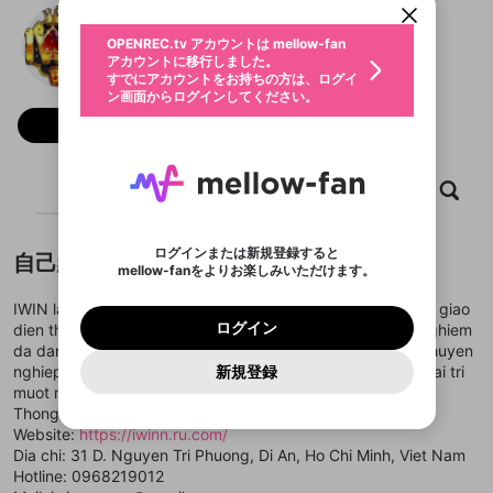
動画プレイリストを選択
生年月
IWIN
固定動画に設定
不適切なユーザーとして報告しま
ファンレター
OPENREC.tv アカウントは mellow-fan
サブスクシェア
@
新規登録
ログイン
すか？
年
月
アカウントに移行しました。
マイページに表示されている動画 (ライブ配信、配
認証コードの入力
すでにアカウントをお持ちの方は、ログイ
生年月は登録後に変更できません。
信予定、アーカイブ、アップロード動画) をページ
選択できるプレイリストがありません。
応援している配信者にファンレターを送ることがで
ン画面からログインしてください。
ご確認ください
のトップに1つ固定できます。動画タイトル横のメ
ログイン
プレイリストは動画の再生画面で作成で
きます。好きなデザインを選んでメッセージを書い
ニューより設定することができます。
メールアドレスで新規登録
メールアドレスでログイン
問題を選択してください
フォロー
この限定コミュニティは、Discordで提供されてい
性別
きます。
たり、エールアイテムでデコレーションして、配信
メールアドレスにメールを送信しました。30分以内
パスワード再設定
ます。
者に届けましょう！
にメール記載の6桁の認証コードを入力してくださ
入力していただいたメールアドレ
男性
女性
その他
利用規約とプライバシーポリシーが更新されま
問題を選択してください
詳しくはこちら
※ファンレター機能は有料サービスです。
い。
または
または
ポイントが不足しています
した。 サービスを利用するには変更後の内容を
Discordアカウントをお持ちでない方
スに、パスワード再設定用URLを
セッションの有効期限が切れたた
ホーム
動画
キャプチャ
プレイリスト
登録したメールアドレスを入力し、送信してくださ
わいせつな表現
ブロックリストに追加しますか？
この動画の公開は終了しました
お住まいの地域
ご確認いただき、同意していただく必要があり
認証コード
い。
記載されたメールを送信しました
め、ログアウトしました
Discordとは？からDiscordにアクセス
X
X
ます。
mellowポイントの購入に進みますか？
他者を誹謗中傷する表現
のでご確認ください
0
6
ログインまたは新規登録すると
自己紹介
Discordアカウントを作成
mellow-fanをよりお楽しみいただけます。
キャンセル
OK
OK
0
500
著作権の侵害
Google
Google
利用規約
プレミアム会員に入会
を確認しました。
OK
いいえ
はい
mellow-fan のメールアドレス（mellow-fan.comド
この画面からDiscordに参加する
利用規約
および
プライバシーポリシー
に同意頂いた上で
ログイン
IWIN la nen tang giai tri truc tuyen hien dai, duoc toi uu voi giao
プライバシーポリシー
を確認しました。
メイン及びcs.openrec.co.jpドメイン）が受信拒否設
次にお進みください。
OK
プライバシーの侵害
ご登録いただいた情報はサービスの向上を目的
ログイン
dien than thien, toc do truy cap on dinh va he thong trai nghiem
再設定する
動画プレイリストがありません
定に含まれていないかご確認ください。
Yahoo! JAPAN
Yahoo! JAPAN
Discordは第三者が提供するコミュニティーサービスで、
として使用いたします。
報告された問題については、利用規約に違反しているか
da dang. Thuong hieu huong den su tien loi, linh hoat va chuyen
動画プレイリストを選択
パスワードを忘れた方は
こちら
過激な暴力や自傷行為
mellow-fanとは関わりがありません。Discordに関してのお
一部サービスをご利用いただくには、生年月の
どうかをスタッフが確認します。
この機能をむやみに使
nghiep, giup nguoi dung de dang tan huong khong gian giai tri
新規登録
確認しました
問い合わせにはお答えすることができません。Discordの仕
アカウントをお持ちですか？
アカウントを作成する
登録が必要です。
用することは、利用規約違反になります。
muot ma tren nhieu thiet bi.
様変更により、限定コミュニティ特典の提供が終了する可能
入力
なりすまし行為
Appleでサインアップ
Appleでサインイン
動画のプレイリストを一つ選択すると、そのプレイ
ご登録いただいた情報は公開されません。
性がありますが、その際の補償は一切行いません。外部サー
Thong tin lien he:
リストの動画をマイページの上部にリストで表示す
ビスとのID連携に関する同意事項に同意の上、参加をお願い
閉じる
Website:
https://iwinn.ru.com/
ることができます。
出会いを誘導する行為
ファンレターを作成
します。
送信
Dia chi: 31 D. Nguyen Tri Phuong, Di An, Ho Chi Minh, Viet Nam
mellow-fanの
mellow-fanの
利用規約
利用規約
・
・
プライバシーポリシー
プライバシーポリシー
・
・
外部
外部
登録
外部サービスとのID連携に関する同意事項
サービスとのID連携に関する同意事項
サービスとのID連携に関する同意事項
に同意頂いた上
に同意頂いた上
Hotline: 0968219012
閉じる
ねずみ講やマルチ商法
動画プレイリストを選択
アカウント作成
で、次にお進みください
で、次にお進みください