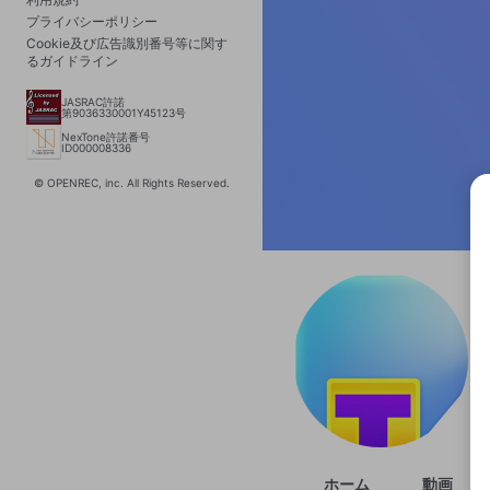
プライバシーポリシー
Cookie及び広告識別番号等に関す
るガイドライン
JASRAC許諾
第9036330001Y45123号
NexTone許諾番号
ID000008336
© OPENREC, inc. All Rights Reserved.
選択
きま
ホーム
動画