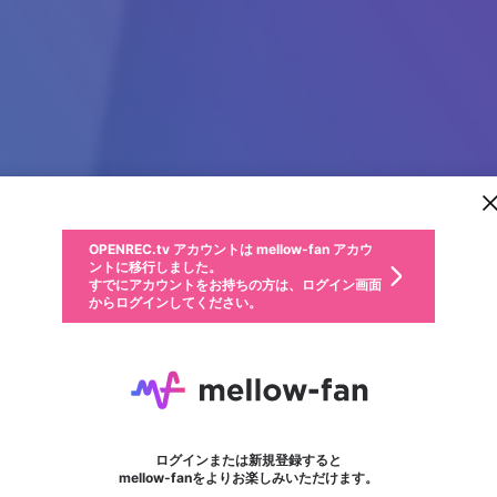
新規登録
OPENREC.tv アカウントは mellow-fan アカウ
OPENREC.tvアカウントはmellow-fanアカウン
パーソナルデータの登録
限定コミュニティ参加方法
ントに移行しました。
トに統合しました。
すでにアカウントをお持ちの方は、ログイン画面
こちらからOPENREC.tvでログイン中のアカウ
からログインしてください。
ント情報を引き継ぐことができます。
動画プレイリストを選択
生年月
固定動画に設定
不適切なユーザーとして報告します
ファンレター
サブスクシェア
OPENREC.tv アカウントは mellow-fan アカウ
@
新規登録
ログイン
か？
年
月
ントに移行しました。
マイページに表示されている動画 (ライブ配信、配信予定、ア
すでにアカウントをお持ちの方は、ログイン画面
ーカイブ、アップロード動画) をページのトップに1つ固定で
1haywinnews
応援している配信者にファンレターを送ることができま
生年月は登録後に変更できません。
認証コードの入力
できるプレイリストがありません。プレイリストは動画の再生画面で作
からログインしてください。
きます。動画タイトル横のメニューより設定することができま
す。好きなデザインを選んでメッセージを書いたり、エ
ログイン
す。
@
1haywinnews
ご確認ください
す。
メールアドレスで新規登録
メールアドレスでログイン
問題を選択してください
ールアイテムでデコレーションして、配信者に届けまし
性別
ょう！
メールアドレスにメールを送信しました。30分以内にメ
パスワード再設定
詳しくはこちら
この限定コミュニティは、Discordで提供されています。
入力していただいたメールアドレス
男性
女性
その他
問題を選択してください
※ファンレター機能は有料サービスです。
ール記載の6桁の認証コードを入力してください。
利用規約とプライバシーポリシーが更新されました。
または
または
ポイントが不足しています
フォロー
に、パスワード再設定用URLを記載
セッションの有効期限が切れたた
Discordアカウントをお持ちでない方
サービスを利用するには変更後の内容をご確認いただ
わいせつな表現
認証コード
検索履歴をすべて削除しますか？
ブロックリストに追加しますか？
この動画の公開は終了しました
登録したメールアドレスを入力し、送信してください。
お住まいの地域
されたメールを送信しましたのでご
め、ログアウトしました
き、同意していただく必要があります。
X
X
Discordとは？からDiscordにアクセス
mellowポイントの購入に進みますか？
他者を誹謗中傷する表現
0
6
確認ください
ログインまたは新規登録すると
Discordアカウントを作成
キャンセル
mellow-fanをよりお楽しみいただけます。
いいえ
OK
はい
OK
利用規約
を確認しました。
0
500
著作権の侵害
Google
Google
キャプチャ
プレイリスト
フォロー
フォロワー
プレミアム会員に入会
mellow-fan のメールアドレス（mellow-fan.comドメイン
OK