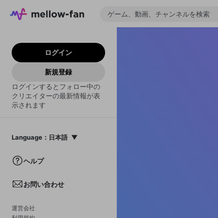
ログイン
新規登録
ログインするとフォロー中の
クリエイターの最新情報が表
示されます
Language
：
日本語
日本語
ヘルプ
English
お問い合わせ
中文(簡体)
한국어
運営会社
利用規約