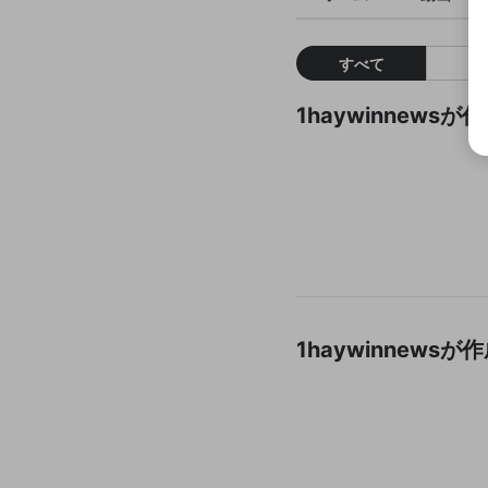
すべて
1haywinnew
1haywinnew