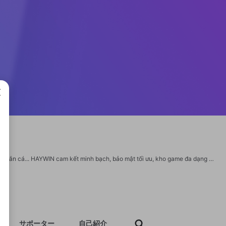
成で
Cổng game HAYWIN với vô vàn trò chơi cá cược như: Game bài, Thể thao, Nổ hũ, Bắn cá... HAYWIN cam kết minh bạch, bảo mật tối ưu, kho game đa dạng và nhiều ưu đãi hấp dẫn. Thông tin chi tiết: Ngày sinh 16/8/1997 Website: https://1haywin.news/ Địa chỉ: 1120 Đ. Quang Trung, Phường 8, Gò Vấp, Hồ Chí Minh 700000, Việt Nam Email haywin@gmail.com Phone: 0799854777 #haywin, #haywin_game, #haywin_casino, #haywin_cong_game
サポーター
自己紹介