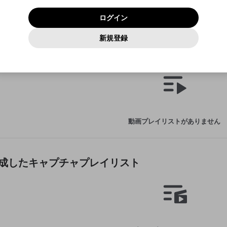
いいえ
はい
利用規約
および
プライバシーポリシー
に同意頂いた上で次にお
この画面からDiscordに参加する
プライバシーポリシー
を確認しました。
及びcs.openrec.co.jpドメイン）が受信拒否設定に含まれて
ログイン
進みください。
OK
プライバシーの侵害
ご登録いただいた情報はサービスの向上を目的として
動画プレイリストがありません
再設定する
いないかご確認ください。
ログイン
Yahoo! JAPAN
Yahoo! JAPAN
使用いたします。
Discordは第三者が提供するコミュニティーサービスで、mellow-
報告された問題については、利用規約に違反しているかどうか
動画
キャプチャ
パスワードを忘れた方は
こちら
過激な暴力や自傷行為
確認しました
fanとは関わりがありません。Discordに関してのお問い合わせには
一部サービスをご利用いただくには、生年月の登録が
をスタッフが確認します。
この機能をむやみに使用すること
新規登録
動画プレイリストを選択
お答えすることができません。Discordの仕様変更により、限定コ
アカウントをお持ちですか？
アカウントを作成する
入力
必要です。
は、利用規約違反になります。
Appleでサインアップ
Appleでサインイン
ミュニティ特典の提供が終了する可能性がありますが、その際の補
なりすまし行為
sが作成した動画プレイリスト
ご登録いただいた情報は公開されません。
償は一切行いません。外部サービスとのID連携に関する同意事項に
動画のプレイリストを一つ選択すると、そのプレイリストの動
同意の上、参加をお願いします。
出会いを誘導する行為
閉じる
画をマイページの上部にリストで表示することができます。
ファンレターを作成
送信
mellow-fanの
mellow-fanの
利用規約
利用規約
・
・
プライバシーポリシー
プライバシーポリシー
・
・
外部サービ
外部サービ
外部サービスとのID連携に関する同意事項
登録
スとのID連携に関する同意事項
スとのID連携に関する同意事項
に同意頂いた上で、次にお進み
に同意頂いた上で、次にお進み
閉じる
ねずみ講やマルチ商法
アカウント作成
動画プレイリストを選択
ください
ください
Discordとは？
Discordに参加する
誤解を招く配信設定
あとで登録
mellow-fanからのお得な情報をメールで受け取
動画プレイリストがありません
ゲームの録画禁止区域の配信
る
改造版・海賊版ソフトの配信
政治的・宗教的・人種的な内容
sが作成したキャプチャプレイリスト
その他の問題