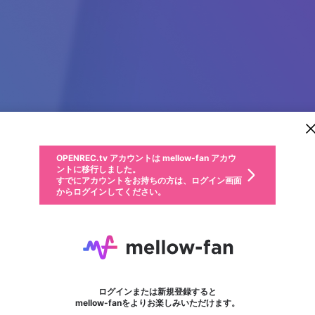
新規登録
OPENREC.tv アカウントは mellow-fan アカウ
OPENREC.tvアカウントはmellow-fanアカウン
パーソナルデータの登録
限定コミュニティ参加方法
ントに移行しました。
トに統合しました。
すでにアカウントをお持ちの方は、ログイン画面
こちらからOPENREC.tvでログイン中のアカウ
からログインしてください。
ント情報を引き継ぐことができます。
動画プレイリストを選択
生年月
固定動画に設定
不適切なユーザーとして報告します
ファンレター
サブスクシェア
OPENREC.tv アカウントは mellow-fan アカウ
@
新規登録
ログイン
か？
年
月
ントに移行しました。
マイページに表示されている動画 (ライブ配信、配信予定、ア
すでにアカウントをお持ちの方は、ログイン画面
ーカイブ、アップロード動画) をページのトップに1つ固定で
68gamebaiiapp
応援している配信者にファンレターを送ることができま
生年月は登録後に変更できません。
認証コードの入力
できるプレイリストがありません。プレイリストは動画の再生画面で作
からログインしてください。
きます。動画タイトル横のメニューより設定することができま
す。好きなデザインを選んでメッセージを書いたり、エ
ログイン
す。
ご確認ください
す。
メールアドレスで新規登録
メールアドレスでログイン
問題を選択してください
ールアイテムでデコレーションして、配信者に届けまし
性別
ょう！
メールアドレスにメールを送信しました。30分以内にメ
パスワード再設定
詳しくはこちら
この限定コミュニティは、Discordで提供されています。
入力していただいたメールアドレス
男性
女性
その他
問題を選択してください
※ファンレター機能は有料サービスです。
ール記載の6桁の認証コードを入力してください。
フォロー
利用規約とプライバシーポリシーが更新されました。
または
または
ポイントが不足しています
に、パスワード再設定用URLを記載
セッションの有効期限が切れたた
Discordアカウントをお持ちでない方
サービスを利用するには変更後の内容をご確認いただ
わいせつな表現
認証コード
検索履歴をすべて削除しますか？
ブロックリストに追加しますか？
この動画の公開は終了しました
登録したメールアドレスを入力し、送信してください。
お住まいの地域
されたメールを送信しましたのでご
め、ログアウトしました
き、同意していただく必要があります。
X
X
Discordとは？からDiscordにアクセス
mellowポイントの購入に進みますか？
他者を誹謗中傷する表現
0
6
確認ください
ログインまたは新規登録すると
Discordアカウントを作成
キャンセル
mellow-fanをよりお楽しみいただけます。
いいえ
OK
はい
OK
利用規約
を確認しました。
0
500
著作権の侵害
Google
Google
キャプチャ
プレイリスト
フォロー
フォロワー
プレミアム会員に入会
mellow-fan のメールアドレス（mellow-fan.comドメイン
OK