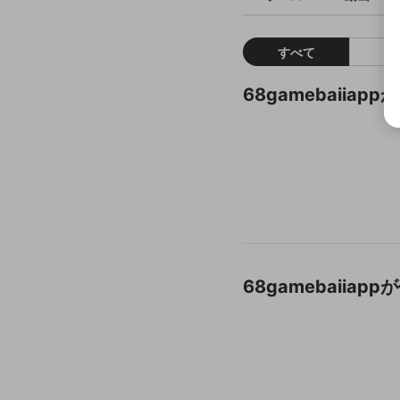
すべて
68gamebaiia
68gamebaii