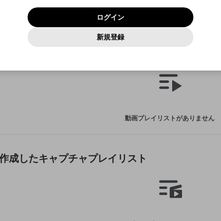
いいえ
はい
利用規約
および
プライバシーポリシー
に同意頂いた上で次にお
この画面からDiscordに参加する
プライバシーポリシー
を確認しました。
及びcs.openrec.co.jpドメイン）が受信拒否設定に含まれて
ログイン
進みください。
OK
プライバシーの侵害
ご登録いただいた情報はサービスの向上を目的として
動画プレイリストがありません
再設定する
いないかご確認ください。
ログイン
Yahoo! JAPAN
Yahoo! JAPAN
使用いたします。
Discordは第三者が提供するコミュニティーサービスで、mellow-
報告された問題については、利用規約に違反しているかどうか
動画
キャプチャ
パスワードを忘れた方は
こちら
過激な暴力や自傷行為
確認しました
fanとは関わりがありません。Discordに関してのお問い合わせには
一部サービスをご利用いただくには、生年月の登録が
をスタッフが確認します。
この機能をむやみに使用すること
新規登録
動画プレイリストを選択
お答えすることができません。Discordの仕様変更により、限定コ
アカウントをお持ちですか？
アカウントを作成する
入力
必要です。
は、利用規約違反になります。
Appleでサインアップ
Appleでサインイン
ミュニティ特典の提供が終了する可能性がありますが、その際の補
なりすまし行為
ppが作成した動画プレイリスト
ご登録いただいた情報は公開されません。
償は一切行いません。外部サービスとのID連携に関する同意事項に
動画のプレイリストを一つ選択すると、そのプレイリストの動
同意の上、参加をお願いします。
出会いを誘導する行為
閉じる
画をマイページの上部にリストで表示することができます。
ファンレターを作成
送信
mellow-fanの
mellow-fanの
利用規約
利用規約
・
・
プライバシーポリシー
プライバシーポリシー
・
・
外部サービ
外部サービ
外部サービスとのID連携に関する同意事項
登録
スとのID連携に関する同意事項
スとのID連携に関する同意事項
に同意頂いた上で、次にお進み
に同意頂いた上で、次にお進み
閉じる
ねずみ講やマルチ商法
アカウント作成
動画プレイリストを選択
ください
ください
Discordとは？
Discordに参加する
誤解を招く配信設定
あとで登録
mellow-fanからのお得な情報をメールで受け取
動画プレイリストがありません
ゲームの録画禁止区域の配信
る
改造版・海賊版ソフトの配信
政治的・宗教的・人種的な内容
appが作成したキャプチャプレイリスト
その他の問題