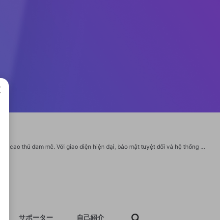
成で
68 Game Bài là cổng game bài đổi thưởng hàng đầu Việt Nam, nơi hội tụ hàng ngàn cao thủ đam mê. Với giao diện hiện đại, bảo mật tuyệt đối và hệ thống nạp rút siêu tốc, người chơi được trải nghiệm môi trường giải trí công bằng và hấp dẫn. Kho game đa dạng từ Tiến Lên, Phỏm, Poker đến các sảnh bài quốc tế, mang đến những phút giây kịch tính khó quên. Đây là điểm đến lý tưởng cho mọi người chơi muốn vừa giải trí, vừa có cơ hội đổi thưởng giá trị. Thông tin liên hệ : Thương Hiệu : 68 Game Bài Địa Chỉ : 40 Dương Đức Hiền, Tây Thạnh, Tân Phú, Hồ Chí Minh, Việt Nam SĐT : 0808415786 Website : https://68gamebaii.app/ Email : 68gamebaiiapp@gmail.com Hashtags : #68gamebai, #68gb, #conggame_68gamebai, #gamebaidoithuong, #nohu Social: https://www.facebook.com/68gamebaiiapp/ https://twitter.com/68gamebaiiapp https://www.youtube.com/@68gamebaiiapp https://www.pinterest.com/68gamebaiiapp/ https://www.tumblr.com/68gamebaiiapp https://www.reddit.com/user/68gamebaiiapp/
サポーター
自己紹介