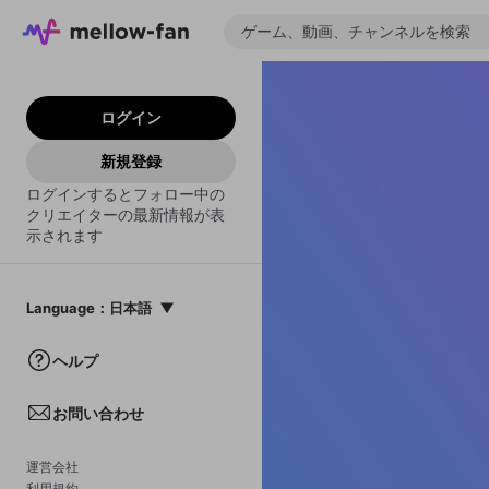
ログイン
新規登録
ログインするとフォロー中の
クリエイターの最新情報が表
示されます
Language
：
日本語
日本語
ヘルプ
English
お問い合わせ
中文(簡体)
한국어
運営会社
利用規約