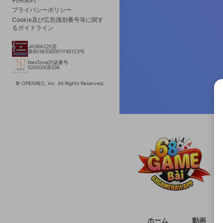
プライバシーポリシー
Cookie及び広告識別番号等に関す
るガイドライン
JASRAC許諾
第9036330001Y45123号
NexTone許諾番号
ID000008336
© OPENREC, inc. All Rights Reserved.
選択
きま
ホーム
動画