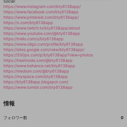
Social:
送信
mellow-fanの
mellow-fanの
利用規約
利用規約
・
・
プライバシーポリシー
プライバシーポリシー
・
・
外部
外部
登録
https://www.instagram.com/bty6138app/
外部サービスとのID連携に関する同意事項
サービスとのID連携に関する同意事項
サービスとのID連携に関する同意事項
に同意頂いた上
に同意頂いた上
閉じる
ねずみ講やマルチ商法
動画プレイリストを選択
アカウント作成
https://www.facebook.com/bty6138app
で、次にお進みください
で、次にお進みください
https://www.pinterest.com/bty6138app/
誤解を招く配信設定
あとで登録
Discordとは？
Discordに参加する
https://x.com/bty6138app
mellow-fanからのお得な情報をメールで受
https://www.twitch.tv/bty6138app/about
ゲームの録画禁止区域の配信
け取る
https://www.youtube.com/@bty6138app
https://trello.com/u/bty6138app
改造版・海賊版ソフトの配信
https://www.diigo.com/profile/bty6138app
https://sites.google.com/view/bty6138app/
政治的・宗教的・人種的な内容
https://500px.com/p/bty6138app?view=photos
その他の問題
https://hashnode.com/@bty6138app
https://www.behance.net/bty6138app
https://medium.com/@bty6138app
https://myspace.com/bty6138app
https://bty6138app.blogspot.com/
https://www.tumblr.com/bty6138app
情報
フォロワー数
0