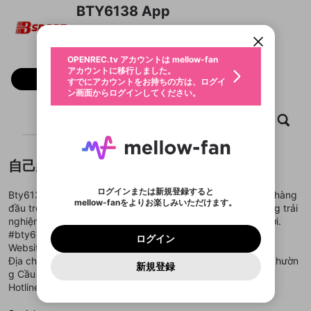
限定コミュニティ参加方法
パーソナルデータの登録
BTY6138 App
アカウントに移行しました。
カウントに統合しました。
すでにアカウントをお持ちの方は、ログイ
こちらからOPENREC.tvでログイン中のア
動画プレイリストを選択
ン画面からログインしてください。
カウント情報を引き継ぐことができます。
生年月
固定動画に設定
不適切なユーザーとして報告しま
ファンレター
OPENREC.tv アカウントは mellow-fan
サブスクシェア
@
新規登録
ログイン
すか？
年
月
アカウントに移行しました。
マイページに表示されている動画 (ライブ配信、配
フォロー
認証コードの入力
すでにアカウントをお持ちの方は、ログイ
生年月は登録後に変更できません。
信予定、アーカイブ、アップロード動画) をページ
選択できるプレイリストがありません。
応援している配信者にファンレターを送ることがで
ン画面からログインしてください。
ご確認ください
のトップに1つ固定できます。動画タイトル横のメ
ログイン
プレイリストは動画の再生画面で作成で
きます。好きなデザインを選んでメッセージを書い
ニューより設定することができます。
メールアドレスで新規登録
メールアドレスでログイン
問題を選択してください
この限定コミュニティは、Discordで提供されてい
性別
きます。
たり、エールアイテムでデコレーションして、配信
メールアドレスにメールを送信しました。30分以内
ホーム
動画
キャプチャ
プレイリスト
パスワード再設定
ます。
者に届けましょう！
にメール記載の6桁の認証コードを入力してくださ
入力していただいたメールアドレ
男性
女性
その他
利用規約とプライバシーポリシーが更新されま
問題を選択してください
詳しくはこちら
※ファンレター機能は有料サービスです。
い。
または
または
ポイントが不足しています
した。 サービスを利用するには変更後の内容を
Discordアカウントをお持ちでない方
スに、パスワード再設定用URLを
セッションの有効期限が切れたた
登録したメールアドレスを入力し、送信してくださ
わいせつな表現
ブロックリストに追加しますか？
この動画の公開は終了しました
お住まいの地域
自己紹介
ご確認いただき、同意していただく必要があり
認証コード
い。
記載されたメールを送信しました
め、ログアウトしました
Discordとは？からDiscordにアクセス
X
X
ます。
mellowポイントの購入に進みますか？
他者を誹謗中傷する表現
のでご確認ください
0
6
ログインまたは新規登録すると
Bty6138 tự hào là một trong những nhà cái cá cược uy tín hàng
Discordアカウントを作成
mellow-fanをよりお楽しみいただけます。
キャンセル
OK
OK
0
500
著作権の侵害
đầu trên thị trường châu Á, mang đến cho người chơi những trải
Google
Google
利用規約
プレミアム会員に入会
を確認しました。
OK
いいえ
はい
mellow-fan のメールアドレス（mellow-fan.comド
この画面からDiscordに参加する
nghiệm giải trí đỉnh cao, an toàn tuyệt đối và đầy hứng khởi.
利用規約
および
プライバシーポリシー
に同意頂いた上で
ログイン
プライバシーポリシー
を確認しました。
メイン及びcs.openrec.co.jpドメイン）が受信拒否設
次にお進みください。
OK
プライバシーの侵害
#bty6138 | #bty_6138 | #bsport_bty6138
ご登録いただいた情報はサービスの向上を目的
ログイン
再設定する
動画プレイリストがありません
定に含まれていないかご確認ください。
Yahoo! JAPAN
Yahoo! JAPAN
Website Bty6138 :
https://bty6138.app/
Discordは第三者が提供するコミュニティーサービスで、
として使用いたします。
報告された問題については、利用規約に違反しているか
動画プレイリストを選択
パスワードを忘れた方は
こちら
過激な暴力や自傷行為
mellow-fanとは関わりがありません。Discordに関してのお
Địa chỉ: Lầu 2, Tòa nhà Thunder Place 179-181 Cô Giang, Phườn
一部サービスをご利用いただくには、生年月の
どうかをスタッフが確認します。
この機能をむやみに使
新規登録
確認しました
問い合わせにはお答えすることができません。Discordの仕
アカウントをお持ちですか？
アカウントを作成する
g Cầu Ông Lãnh, TP.Hồ Chí Minh, Việt Nam.
登録が必要です。
用することは、利用規約違反になります。
様変更により、限定コミュニティ特典の提供が終了する可能
入力
なりすまし行為
Appleでサインアップ
Appleでサインイン
動画のプレイリストを一つ選択すると、そのプレイ
Hotline: +84908 509 509
ご登録いただいた情報は公開されません。
性がありますが、その際の補償は一切行いません。外部サー
リストの動画をマイページの上部にリストで表示す
ビスとのID連携に関する同意事項に同意の上、参加をお願い
閉じる
ることができます。
出会いを誘導する行為
ファンレターを作成
します。