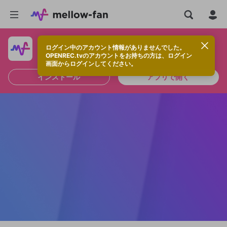
ログイン中のアカウント情報がありませんでした。
快適に視聴するなら、アプリをインストールしよう！
OPENREC.tvのアカウントをお持ちの方は、ログイン
画面からログインしてください。
インストール
アプリで開く
新規登録
OPENREC.tv アカウントは mellow-fan
OPENREC.tvアカウントはmellow-fanア