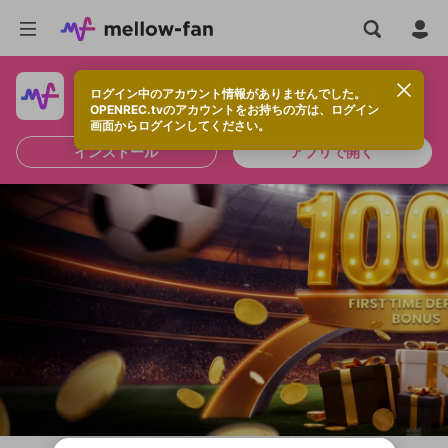
ログイン中のアカウント情報がありませんでした。
快適に視聴するなら、アプリをインストールしよう！
OPENREC.tvのアカウントをお持ちの方は、ログイン
画面からログインしてください。
インストール
アプリで開く
新規登録
OPENREC.tv アカウントは mellow-fan
OPENREC.tvアカウントはmellow-fanア
限定コミュニティ参加方法
パーソナルデータの登録
アカウントに移行しました。
カウントに統合しました。
すでにアカウントをお持ちの方は、ログイ
こちらからOPENREC.tvでログイン中のア
ン画面からログインしてください。
カウント情報を引き継ぐことができます。