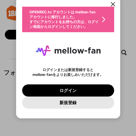
動画プレイリストを選択
生年月
Nhà cái 188bet
固定動画に設定
不適切なユーザーとして報告しま
ファンレター
OPENREC.tv アカウントは mellow-fan
サブスクシェア
@
188betlinkapp
@
新規登録
ログイン
すか？
年
月
アカウントに移行しました。
マイページに表示されている動画 (ライブ配信、配
認証コードの入力
すでにアカウントをお持ちの方は、ログイ
生年月は登録後に変更できません。
信予定、アーカイブ、アップロード動画) をページ
選択できるプレイリストがありません。
応援している配信者にファンレターを送ることがで
ン画面からログインしてください。
ご確認ください
のトップに1つ固定できます。動画タイトル横のメ
ログイン
プレイリストは動画の再生画面で作成で
きます。好きなデザインを選んでメッセージを書い
ニューより設定することができます。
メールアドレスで新規登録
メールアドレスでログイン
問題を選択してください
フォロー
この限定コミュニティは、Discordで提供されてい
性別
きます。
たり、エールアイテムでデコレーションして、配信
メールアドレスにメールを送信しました。30分以内
パスワード再設定
ます。
者に届けましょう！
にメール記載の6桁の認証コードを入力してくださ
入力していただいたメールアドレ
男性
女性
その他
利用規約とプライバシーポリシーが更新されま
問題を選択してください
詳しくはこちら
※ファンレター機能は有料サービスです。
い。
または
または
ポイントが不足しています
した。 サービスを利用するには変更後の内容を
Discordアカウントをお持ちでない方
スに、パスワード再設定用URLを
セッションの有効期限が切れたた
ホーム
動画
キャプチャ
プレイリスト
登録したメールアドレスを入力し、送信してくださ
わいせつな表現
チームメンバーに追加しますか？
ブロックリストに追加しますか？
この動画の公開は終了しました
お住まいの地域
ご確認いただき、同意していただく必要があり
認証コード
い。
記載されたメールを送信しました
め、ログアウトしました
Discordとは？からDiscordにアクセス
X
X
ます。
mellowポイントの購入に進みますか？
他者を誹謗中傷する表現
のでご確認ください
0
6
ログインまたは新規登録すると
フォロワー
Discordアカウントを作成
mellow-fanをよりお楽しみいただけます。
キャンセル
キャンセル
OK
はい
OK
0
500
著作権の侵害
Google
Google
利用規約
プレミアム会員に入会
を確認しました。
OK
いいえ
はい
mellow-fan のメールアドレス（mellow-fan.comド
この画面からDiscordに参加する
利用規約
および
プライバシーポリシー
に同意頂いた上で
ログイン
プライバシーポリシー
を確認しました。
メイン及びcs.openrec.co.jpドメイン）が受信拒否設
次にお進みください。
OK
プライバシーの侵害
ご登録いただいた情報はサービスの向上を目的
ログイン
再設定する
動画プレイリストがありません
定に含まれていないかご確認ください。
Yahoo! JAPAN
Yahoo! JAPAN
Discordは第三者が提供するコミュニティーサービスで、
として使用いたします。
報告された問題については、利用規約に違反しているか
動画プレイリストを選択
パスワードを忘れた方は
こちら
過激な暴力や自傷行為
mellow-fanとは関わりがありません。Discordに関してのお
一部サービスをご利用いただくには、生年月の
どうかをスタッフが確認します。
この機能をむやみに使
新規登録
確認しました
問い合わせにはお答えすることができません。Discordの仕
アカウントをお持ちですか？
アカウントを作成する
登録が必要です。
用することは、利用規約違反になります。
様変更により、限定コミュニティ特典の提供が終了する可能
入力
なりすまし行為
Appleでサインアップ
Appleでサインイン
動画のプレイリストを一つ選択すると、そのプレイ
ご登録いただいた情報は公開されません。
性がありますが、その際の補償は一切行いません。外部サー
フォロワーがまだいません
リストの動画をマイページの上部にリストで表示す
ビスとのID連携に関する同意事項に同意の上、参加をお願い
閉じる
ることができます。
出会いを誘導する行為
ファンレターを作成
します。
送信
mellow-fanの
mellow-fanの
利用規約
利用規約
・
・
プライバシーポリシー
プライバシーポリシー
・
・
外部
外部
登録
外部サービスとのID連携に関する同意事項
サービスとのID連携に関する同意事項
サービスとのID連携に関する同意事項
に同意頂いた上
に同意頂いた上
閉じる
ねずみ講やマルチ商法
動画プレイリストを選択
アカウント作成
で、次にお進みください
で、次にお進みください