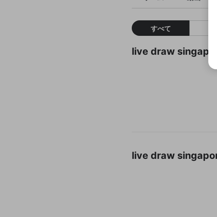
すべて
live draw si
live draw si