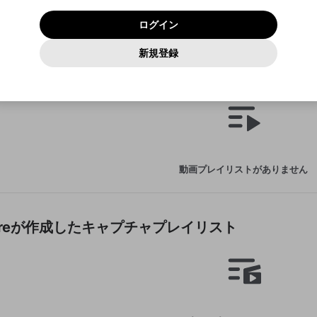
いいえ
はい
利用規約
および
プライバシーポリシー
に同意頂いた上で次にお
この画面からDiscordに参加する
プライバシーポリシー
を確認しました。
及びcs.openrec.co.jpドメイン）が受信拒否設定に含まれて
ログイン
進みください。
OK
プライバシーの侵害
ご登録いただいた情報はサービスの向上を目的として
動画プレイリストがありません
再設定する
いないかご確認ください。
ログイン
Yahoo! JAPAN
Yahoo! JAPAN
使用いたします。
Discordは第三者が提供するコミュニティーサービスで、mellow-
報告された問題については、利用規約に違反しているかどうか
動画
キャプチャ
パスワードを忘れた方は
こちら
過激な暴力や自傷行為
確認しました
fanとは関わりがありません。Discordに関してのお問い合わせには
一部サービスをご利用いただくには、生年月の登録が
をスタッフが確認します。
この機能をむやみに使用すること
新規登録
動画プレイリストを選択
お答えすることができません。Discordの仕様変更により、限定コ
アカウントをお持ちですか？
アカウントを作成する
入力
必要です。
は、利用規約違反になります。
Appleでサインアップ
Appleでサインイン
ミュニティ特典の提供が終了する可能性がありますが、その際の補
なりすまし行為
ngaporeが作成した動画プレイリスト
ご登録いただいた情報は公開されません。
償は一切行いません。外部サービスとのID連携に関する同意事項に
動画のプレイリストを一つ選択すると、そのプレイリストの動
同意の上、参加をお願いします。
出会いを誘導する行為
閉じる
画をマイページの上部にリストで表示することができます。
ファンレターを作成
送信
mellow-fanの
mellow-fanの
利用規約
利用規約
・
・
プライバシーポリシー
プライバシーポリシー
・
・
外部サービ
外部サービ
外部サービスとのID連携に関する同意事項
登録
スとのID連携に関する同意事項
スとのID連携に関する同意事項
に同意頂いた上で、次にお進み
に同意頂いた上で、次にお進み
閉じる
ねずみ講やマルチ商法
アカウント作成
動画プレイリストを選択
ください
ください
Discordとは？
Discordに参加する
誤解を招く配信設定
あとで登録
mellow-fanからのお得な情報をメールで受け取
動画プレイリストがありません
ゲームの録画禁止区域の配信
る
改造版・海賊版ソフトの配信
政治的・宗教的・人種的な内容
ngaporeが作成したキャプチャプレイリスト
その他の問題