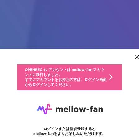
新規登録
OPENREC.tv アカウントは mellow-fan アカウ
OPENREC.tvアカウントはmellow-fanアカウン
パーソナルデータの登録
限定コミュニティ参加方法
ントに移行しました。
トに統合しました。
すでにアカウントをお持ちの方は、ログイン画面
こちらからOPENREC.tvでログイン中のアカウ
からログインしてください。
ント情報を引き継ぐことができます。
動画プレイリストを選択
生年月
固定動画に設定
不適切なユーザーとして報告します
ファンレター
サブスクシェア
OPENREC.tv アカウントは mellow-fan アカウ
@
新規登録
ログイン
か？
年
月
ントに移行しました。
マイページに表示されている動画 (ライブ配信、配信予定、ア
すでにアカウントをお持ちの方は、ログイン画面
ーカイブ、アップロード動画) をページのトップに1つ固定で
live draw singapore
応援している配信者にファンレターを送ることができま
生年月は登録後に変更できません。
認証コードの入力
できるプレイリストがありません。プレイリストは動画の再生画面で作
からログインしてください。
きます。動画タイトル横のメニューより設定することができま
す。好きなデザインを選んでメッセージを書いたり、エ
ログイン
す。
ご確認ください
す。
メールアドレスで新規登録
メールアドレスでログイン
問題を選択してください
ールアイテムでデコレーションして、配信者に届けまし
性別
ょう！
メールアドレスにメールを送信しました。30分以内にメ
パスワード再設定
詳しくはこちら
この限定コミュニティは、Discordで提供されています。
入力していただいたメールアドレス
男性
女性
その他
問題を選択してください
※ファンレター機能は有料サービスです。
ール記載の6桁の認証コードを入力してください。
フォロー
利用規約とプライバシーポリシーが更新されました。
または
または
ポイントが不足しています
に、パスワード再設定用URLを記載
セッションの有効期限が切れたた
Discordアカウントをお持ちでない方
サービスを利用するには変更後の内容をご確認いただ
わいせつな表現
認証コード
検索履歴をすべて削除しますか？
ブロックリストに追加しますか？
この動画の公開は終了しました
登録したメールアドレスを入力し、送信してください。
お住まいの地域
されたメールを送信しましたのでご
め、ログアウトしました
き、同意していただく必要があります。
X
X
Discordとは？からDiscordにアクセス
mellowポイントの購入に進みますか？
他者を誹謗中傷する表現
0
6
確認ください
ログインまたは新規登録すると
Discordアカウントを作成
キャンセル
mellow-fanをよりお楽しみいただけます。
いいえ
OK
はい
OK
利用規約
を確認しました。
0
500
著作権の侵害
Google
Google
キャプチャ
プレイリスト
フォロー
フォロワー
プレミアム会員に入会
mellow-fan のメールアドレス（mellow-fan.comドメイン
OK