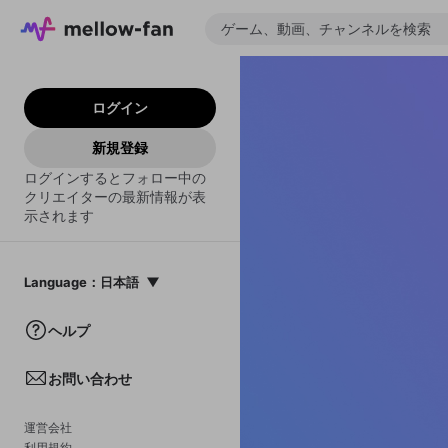
ログイン
新規登録
ログインするとフォロー中の
クリエイターの最新情報が表
示されます
Language
：
日本語
日本語
ヘルプ
English
お問い合わせ
中文(簡体)
한국어
運営会社
利用規約