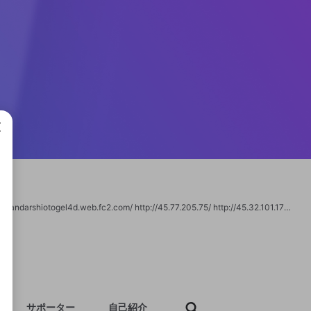
成で
https://shiotogel4d.org/ http://aroundthecoyote.org http://149.28.150.149/ https://bandarshiotogel4d.web.fc2.com/ http://45.77.205.75/ http://45.32.101.177/ https://heylink.me/shiotogel4d/
サポーター
自己紹介