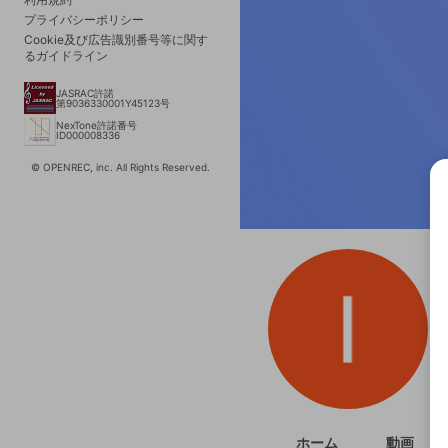
プライバシーポリシー
Cookie及び広告識別番号等に関す
るガイドライン
JASRAC許諾
第9036330001Y45123号
NexTone許諾番号
ID000008336
© OPENREC, inc. All Rights Reserved.
選択
きま
ホーム
動画